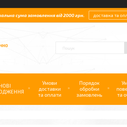
мальна сума замовлення від 2000 грн.
доставка та оп
АЧНО
Умови
Порядок
У
НОВІ
доставки
обробки
пов
ОДЖЕННЯ
та оплати
замовлень
та о