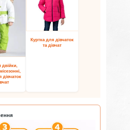
Куртка для дівчаток
та дівчат
 двійки,
місезонні,
я дівчаток
івчат
лення