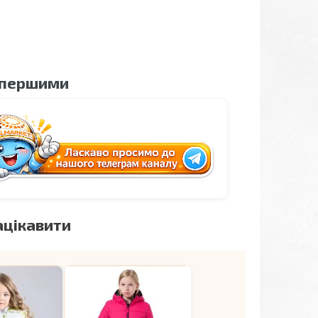
 першими
ацікавити