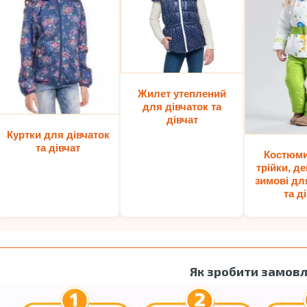
Жилет утеплений
для дівчаток та
дівчат
Куртки для дівчаток
та дівчат
Костюми
трійки, де
зимові дл
та д
Як зробити замов