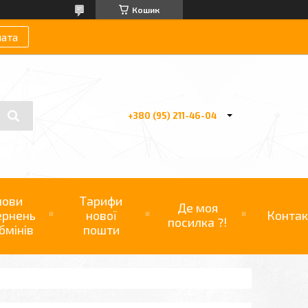
Кошик
лата
+380 (95) 211-46-04
мови
Тарифи
Де моя
ернень
нової
Контак
посилка ?!
бмінів
пошти