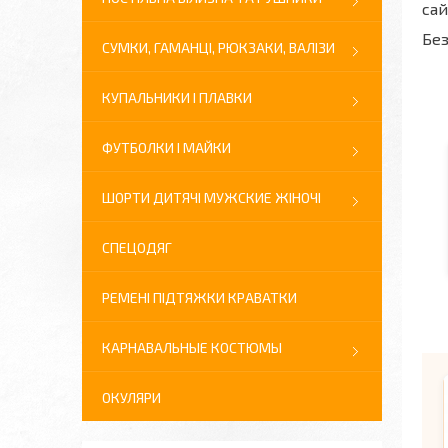
сай
Без
СУМКИ, ГАМАНЦІ, РЮКЗАКИ, ВАЛІЗИ
КУПАЛЬНИКИ І ПЛАВКИ
ФУТБОЛКИ І МАЙКИ
ШОРТИ ДИТЯЧІ МУЖСКИЕ ЖІНОЧІ
СПЕЦОДЯГ
РЕМЕНІ ПІДТЯЖКИ КРАВАТКИ
КАРНАВАЛЬНЫЕ КОСТЮМЫ
ОКУЛЯРИ