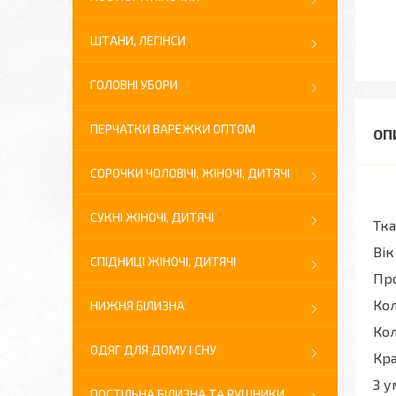
ШТАНИ, ЛЕГІНСИ
ГОЛОВНІ УБОРИ
ПЕРЧАТКИ ВАРЕЖКИ ОПТОМ
СОРОЧКИ ЧОЛОВІЧІ, ЖІНОЧІ, ДИТЯЧІ
СУКНІ ЖІНОЧІ, ДИТЯЧІ
Тка
Вік
СПІДНИЦІ ЖІНОЧІ, ДИТЯЧІ
Про
Кол
НИЖНЯ БІЛИЗНА
Кол
ОДЯГ ДЛЯ ДОМУ І СНУ
Кра
З у
ПОСТІЛЬНА БІЛИЗНА ТА РУШНИКИ