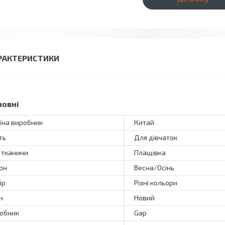
РАКТЕРИСТИКИ
новні
їна виробник
Китай
ть
Для дівчаток
 тканини
Плащівка
он
Весна/Осінь
ір
Різні кольори
н
Новий
обник
Gap