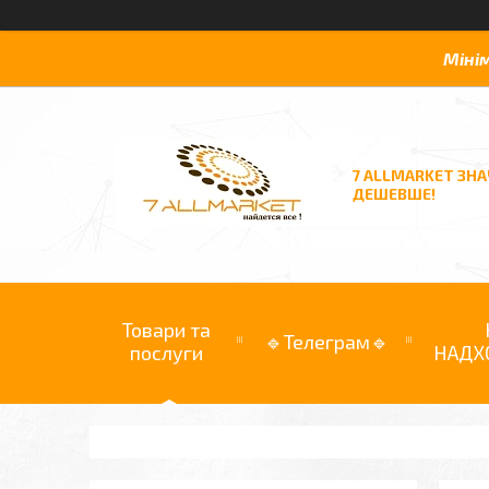
Міні
7 ALLMARKET ЗН
ДЕШЕВШЕ!
Товари та
🔹Телеграм🔹
послуги
НАДХ