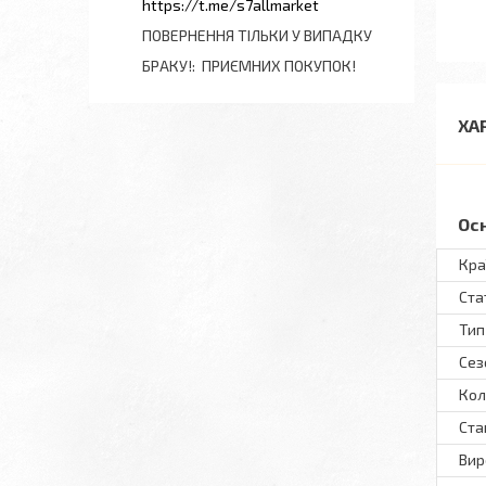
https://t.me/s7allmarket
ПОВЕРНЕННЯ ТІЛЬКИ У ВИПАДКУ
БРАКУ!
ПРИЄМНИХ ПОКУПОК!
ХА
Ос
Кра
Ста
Тип
Сез
Кол
Ста
Вир