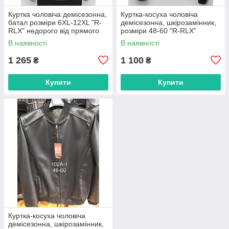
Куртка чоловіча демісезонна,
Куртка-косуха чоловіча
батал розміри 6XL-12XL "R-
демісезонна, шкірозамінник,
RLX" недорого від прямого
розміри 48-60 "R-RLX"
постачальника
недорого від прямого
В наявності
В наявності
постачальника
1 265
1 100
₴
₴
Купити
Купити
Куртка-косуха чоловіча
демісезонна, шкірозамінник,