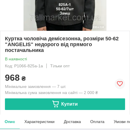
Куртка чоловіча демісезонна, розміри 50-62
"ANGELIS" недорого від прямого
постачальника
В наявності
Код: P1066-825a-1a
Тільки опт
968
₴
Мінімальне замовлення — 7 шт.
Мінімальна сума замовлення на сайті — 2 000 ₴
Купити
Опис
Характеристики
Доставка
Оплата
Умови п