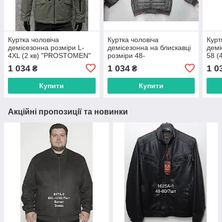
Куртка чоловіча
Куртка чоловіча
Курт
демісезонна розміри L-
демісезонна на блискавці
демі
4XL (2 кв) "PROSTOMEN"
розміри 48-
58 (
недорого від прямого
56"LINKEVOGUE"
недо
1 034
1 034
1 0
₴
₴
постачальника
недорого від прямого
пост
постачальника
Купити
Купити
Акційні пропозиції та новинки