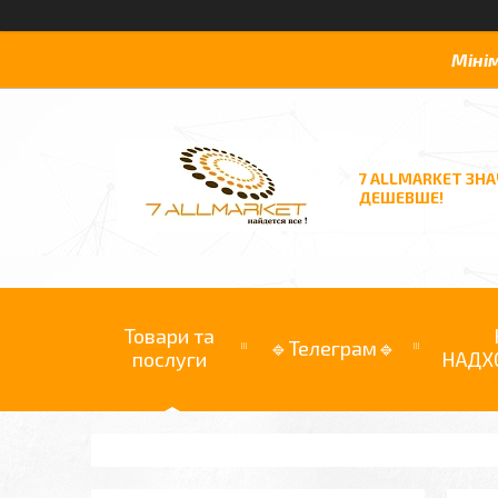
Міні
7 ALLMARKET ЗН
ДЕШЕВШЕ!
Товари та
🔹Телеграм🔹
послуги
НАДХ