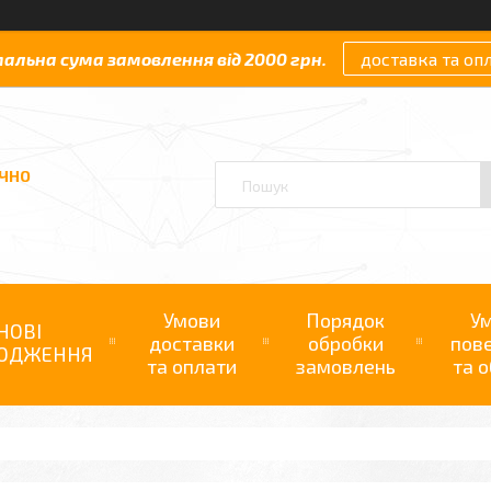
мальна сума замовлення від 2000 грн.
доставка та оп
АЧНО
Умови
Порядок
У
НОВІ
доставки
обробки
пов
ОДЖЕННЯ
та оплати
замовлень
та о