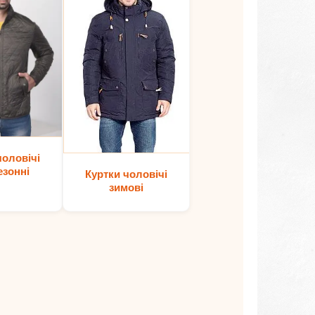
чоловічі
езонні
Куртки чоловічі
зимові