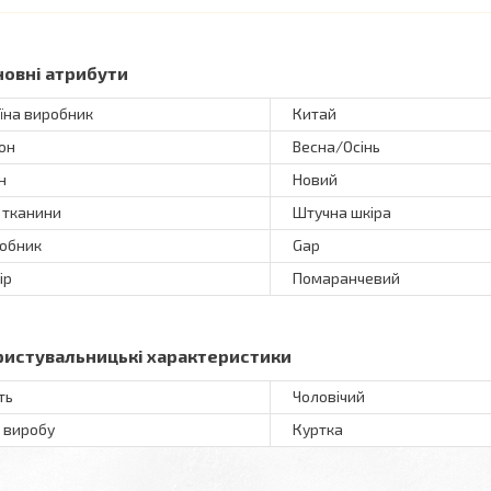
новні атрибути
їна виробник
Китай
он
Весна/Осінь
н
Новий
 тканини
Штучна шкіра
обник
Gap
ір
Помаранчевий
ристувальницькі характеристики
ть
Чоловічий
 виробу
Куртка