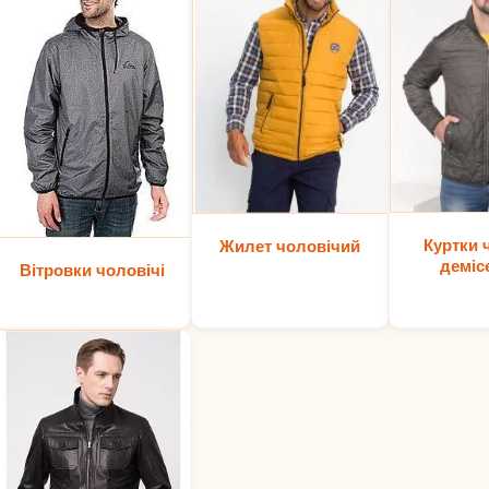
Куртки 
Жилет чоловічий
деміс
Вітровки чоловічі