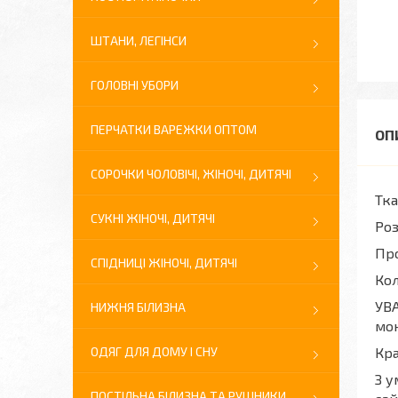
ШТАНИ, ЛЕГІНСИ
ГОЛОВНІ УБОРИ
ПЕРЧАТКИ ВАРЕЖКИ ОПТОМ
СОРОЧКИ ЧОЛОВІЧІ, ЖІНОЧІ, ДИТЯЧІ
Тка
СУКНІ ЖІНОЧІ, ДИТЯЧІ
Роз
Про
СПІДНИЦІ ЖІНОЧІ, ДИТЯЧІ
Кол
УВА
НИЖНЯ БІЛИЗНА
мон
ОДЯГ ДЛЯ ДОМУ І СНУ
Кра
З у
ПОСТІЛЬНА БІЛИЗНА ТА РУШНИКИ