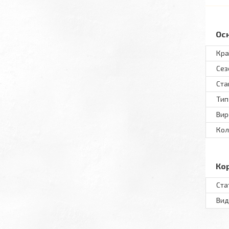
Ос
Кра
Сез
Ста
Тип
Вир
Кол
Ко
Ста
Вид