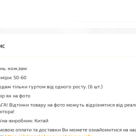
нь: кож.зам
міри: 50-60
даж тільки гуртом від одного росту. (6 шт.)
ір як на фото
ГА! Відтінки товару на фото можуть відрізнятися від реа
ітора!
їна-виробник: Китай
мовою оплати та доставки Ви можете ознайомитися на н