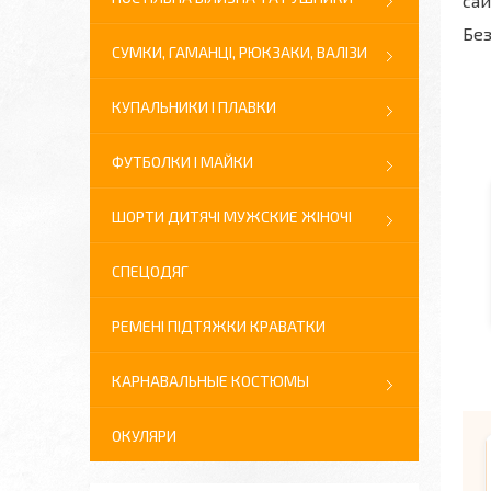
сай
Без
СУМКИ, ГАМАНЦІ, РЮКЗАКИ, ВАЛІЗИ
КУПАЛЬНИКИ І ПЛАВКИ
ФУТБОЛКИ І МАЙКИ
ШОРТИ ДИТЯЧІ МУЖСКИЕ ЖІНОЧІ
СПЕЦОДЯГ
РЕМЕНІ ПІДТЯЖКИ КРАВАТКИ
КАРНАВАЛЬНЫЕ КОСТЮМЫ
ОКУЛЯРИ