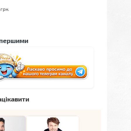
грн.
 першими
ацікавити