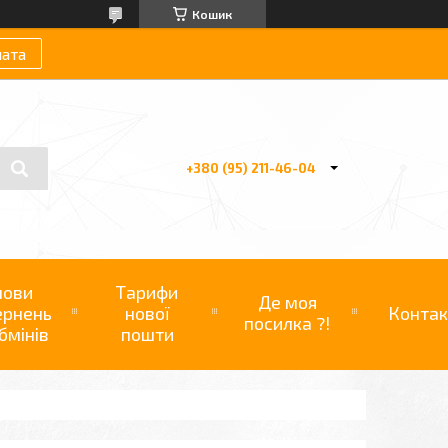
Кошик
лата
+380 (95) 211-46-04
мови
Тарифи
Де моя
ернень
нової
Контак
посилка ?!
бмінів
пошти