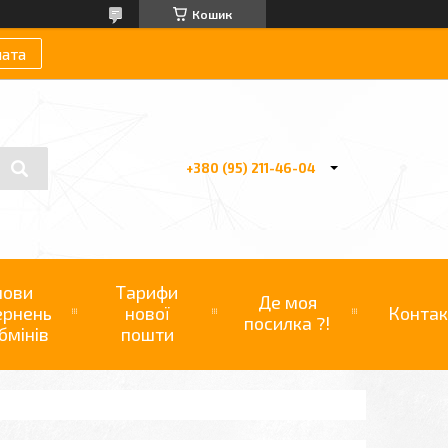
Кошик
лата
+380 (95) 211-46-04
мови
Тарифи
Де моя
ернень
нової
Контак
посилка ?!
бмінів
пошти