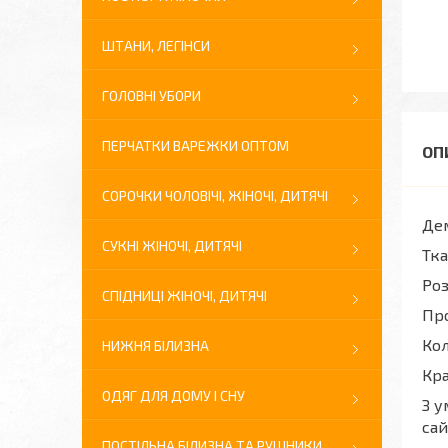
ШТАНИ, ЛЕГІНСИ
ГОЛОВНІ УБОРИ
ПЕРЧАТКИ ВАРЕЖКИ ОПТОМ
СОРОЧКИ ЧОЛОВІЧІ, ЖІНОЧІ, ДИТЯЧІ
Дем
СУКНІ ЖІНОЧІ, ДИТЯЧІ
Тка
Роз
СПІДНИЦІ ЖІНОЧІ, ДИТЯЧІ
Про
Кол
НИЖНЯ БІЛИЗНА
Кра
ОДЯГ ДЛЯ ДОМУ І СНУ
З у
сай
ПОСТІЛЬНА БІЛИЗНА ТА РУШНИКИ