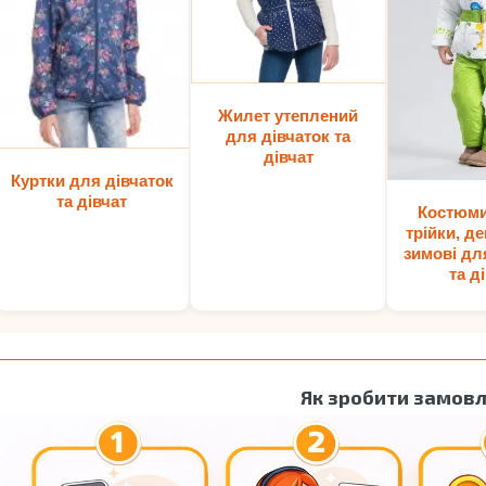
Жилет утеплений
для дівчаток та
дівчат
Куртки для дівчаток
та дівчат
Костюми
трійки, де
зимові дл
та д
Як зробити замов