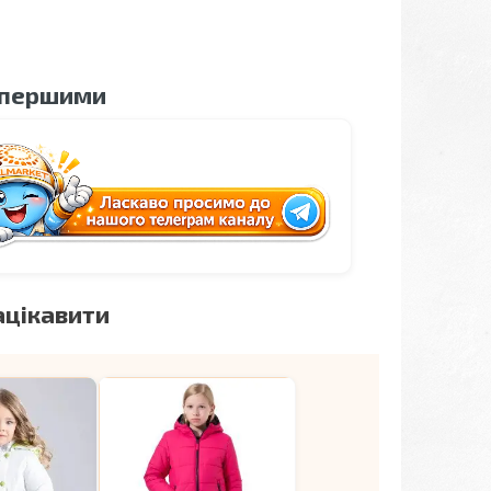
 першими
ацікавити