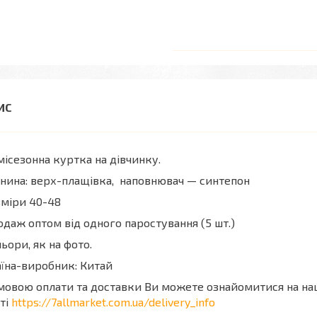
ісезонна куртка на дівчинку.
нина: верх-плащівка, наповнювач — синтепон
міри 40-48
даж оптом від одного паростування (5 шт.)
ьори, як на фото.
їна-виробник: Китай
мовою оплати та доставки Ви можете ознайомитися на н
ті
https://7allmarket.com.ua/delivery_info