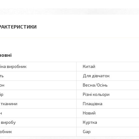
РАКТЕРИСТИКИ
новні
їна виробник
Китай
ть
Для дівчаток
он
Весна/Осінь
ір
Різні кольори
 тканини
Плащівка
н
Новий
 виробу
Куртка
обник
Gap