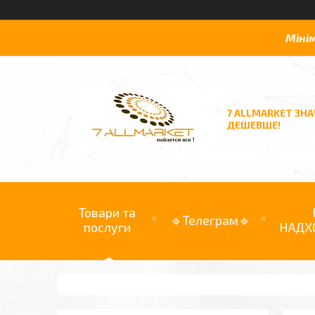
Міні
7 ALLMARKET ЗН
ДЕШЕВШЕ!
Товари та
🔹Телеграм🔹
послуги
НАДХ