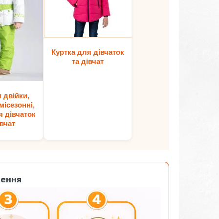
Куртка для дівчаток
та дівчат
 двійки,
місезонні,
я дівчаток
івчат
лення