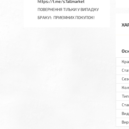
https://t.me/s7allmarket
ПОВЕРНЕННЯ ТІЛЬКИ У ВИПАДКУ
БРАКУ!
ПРИЄМНИХ ПОКУПОК!
ХА
Ос
Кра
Ста
Сез
Кол
Тип
Ста
Вид
Вир