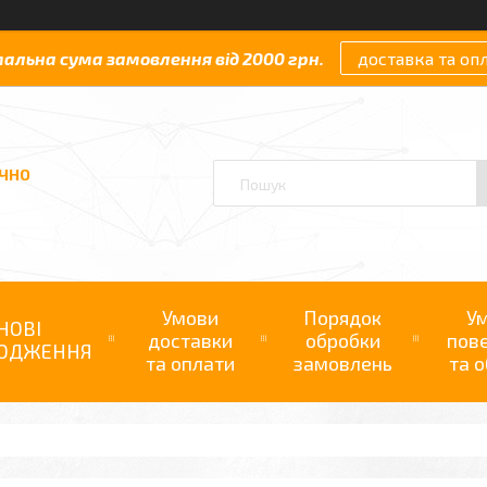
мальна сума замовлення від 2000 грн.
доставка та оп
АЧНО
Умови
Порядок
У
НОВІ
доставки
обробки
пов
ОДЖЕННЯ
та оплати
замовлень
та о