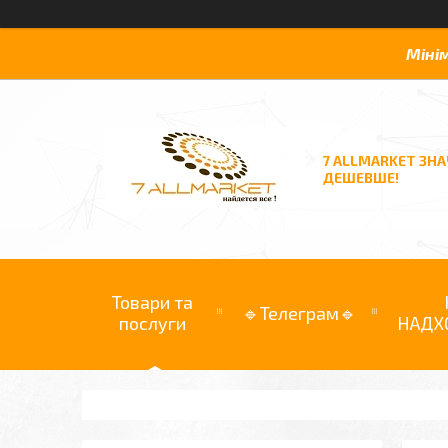
Міні
7 ALLMARKET ЗН
ДЕШЕВШЕ!
Товари та
🔹Телеграм🔹
послуги
НАДХ