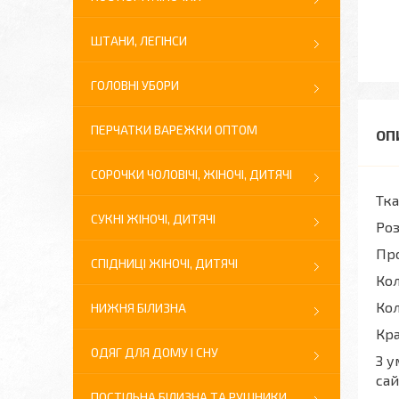
ШТАНИ, ЛЕГІНСИ
ГОЛОВНІ УБОРИ
ПЕРЧАТКИ ВАРЕЖКИ ОПТОМ
СОРОЧКИ ЧОЛОВІЧІ, ЖІНОЧІ, ДИТЯЧІ
Тк
СУКНІ ЖІНОЧІ, ДИТЯЧІ
Роз
Про
СПІДНИЦІ ЖІНОЧІ, ДИТЯЧІ
Кол
Кол
НИЖНЯ БІЛИЗНА
Кра
ОДЯГ ДЛЯ ДОМУ І СНУ
З у
сай
ПОСТІЛЬНА БІЛИЗНА ТА РУШНИКИ