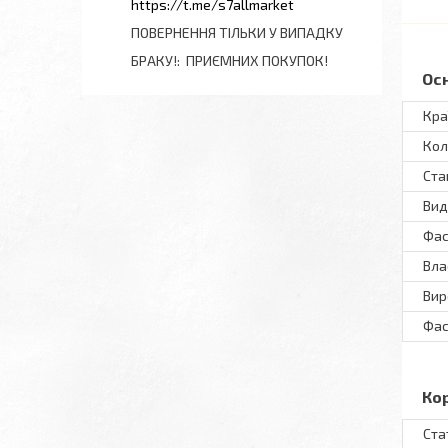
https://t.me/s7allmarket
ПОВЕРНЕННЯ ТІЛЬКИ У ВИПАДКУ
БРАКУ!
ПРИЄМНИХ ПОКУПОК!
Ос
Кра
Кол
Ста
Вид
Фас
Вла
Вир
Фас
Ко
Ста