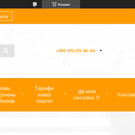
Кошик
лата
+380 (95) 211-46-04
мови
Тарифи
Де моя
ернень
нової
Контак
посилка ?!
бмінів
пошти