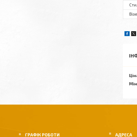
Сти
Віз
ІН
Цін
Мін
ГРАФІК РОБОТИ