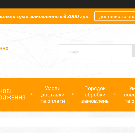
мальна сума замовлення від 2000 грн.
доставка та оп
АЧНО
Умови
Порядок
У
НОВІ
доставки
обробки
пов
ОДЖЕННЯ
та оплати
замовлень
та о