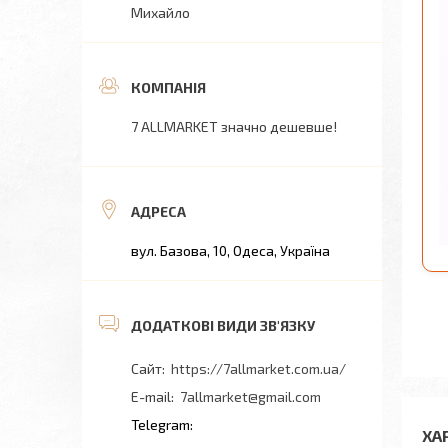
Михайло
7 ALLMARKET значно дешевше!
вул. Базова, 10, Одеса, Україна
https://7allmarket.com.ua/
7allmarket@gmail.com
ХА