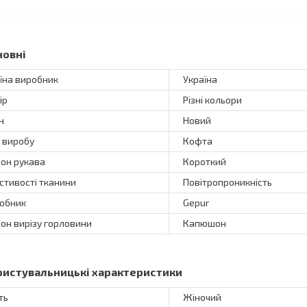
новні
їна виробник
Україна
ір
Різні кольори
н
Новий
 виробу
Кофта
он рукава
Короткий
стивості тканини
Повітропроникність
обник
Gepur
он вирізу горловини
Капюшон
ристувальницькі характеристики
ть
Жіночий