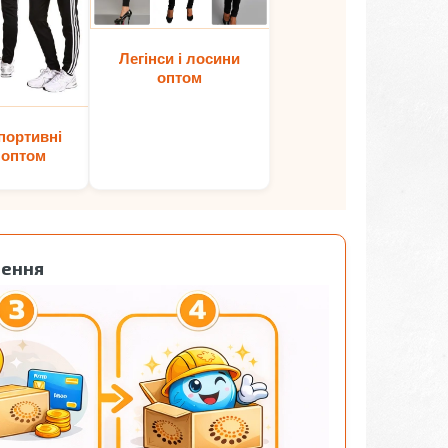
Легінси і лосини
оптом
портивні
 оптом
лення