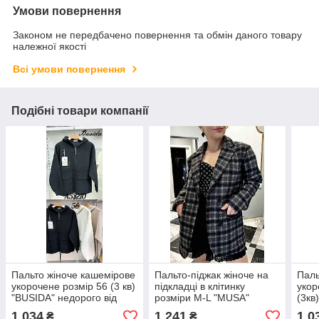
Умови повернення
Законом не передбачено повернення та обмін даного товару
належної якості
Всі умови повернення
Подібні товари компанії
Пальто жіноче кашемірове
Пальто-піджак жіноче на
Паль
укорочене розмір 56 (3 кв)
підкладці в клітинку
укор
"BUSIDA" недорого від
розміри M-L "MUSA"
(3кв
прямого постачальника
недорого від прямого
від 
1 034
1 241
1 0
₴
₴