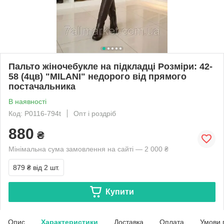
Пальто жіночебукле на підкладці Розміри: 42-
58 (4цв) "MILANI" недорого від прямого
постачальника
В наявності
Код: P0116-794t
Опт і роздріб
880
₴
Мінімальна сума замовлення на сайті — 2 000 ₴
879 ₴
від 2 шт.
Купити
Опис
Характеристики
Доставка
Оплата
Умови 