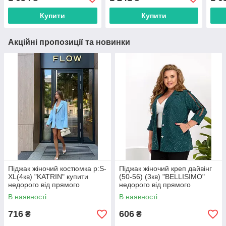
постачальника
пост
Купити
Купити
Акційні пропозиції та новинки
Піджак жіночий костюмка р:S-
Піджак жіночий креп дайвінг
XL(4кв) "KATRIN" купити
(50-56) (3кв) "BELLISIMO"
недорого від прямого
недорого від прямого
постачальника
постачальника
В наявності
В наявності
716
606
₴
₴