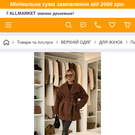
Мінімальна сума замовлення від 2000 грн.
7 ALLMARKET значно дешевше!
Товари та послуги
ВЕРХНІЙ ОДЯГ
ДЛЯ ЖІНОК
Па