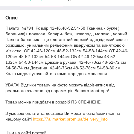
Опис
Пальто №794 Розмір 42-46,48-52,54-58 Тканина - букле(
Баранчик)+ подклад Коляри- беж, шоколад , молоко , чорний
Пальто-баранчик— це елегантний верхній одяг,відомий своєю
розкішшю, унікальним рельєфним візерунком та винятковою
м'якістю. ОГ 42-46-120см 48-52-132см 54-58-144см ОТ 42-46-
120см 48-52-132см 54-58-144см ОБ 42-46-120см 48-52-
132см 54-58-144см Довжина рукава 42-46-70см 48-52-72 см
54-58-74 см Довжина 42-46-76см 48-52-78см 54-58-80 см
Колір моделі уточнюйте в коментарі до замовлення.
УВАГА! Відтінки товару на фото можуть відрізнятися від
реального залежно від параметрів Вашого монітора!
Товар можна придбати в роздріб ПЗ СПЕЧНЕНЕ.
З умовою оплати та доставки Ви можете ознайомитися на
нашому сайті
https://7allmarket.prom.ua/delivery_info
Ціни на сайті гуртові!