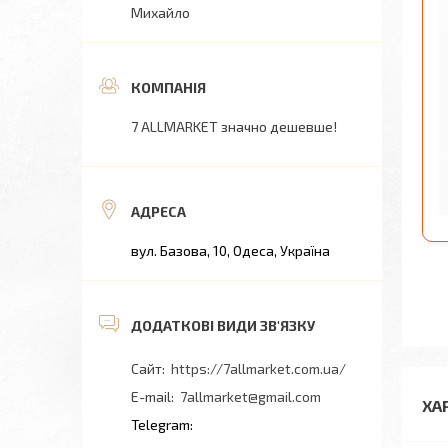
Михайло
7 ALLMARKET значно дешевше!
вул. Базова, 10, Одеса, Україна
https://7allmarket.com.ua/
7allmarket@gmail.com
ХА