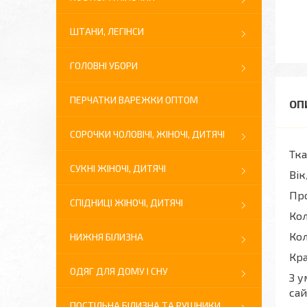
ШТАНИ, ЛЕГІНСИ
ГОЛОВНІ УБОРИ
ПЕРЧАТКИ ВАРЕЖКИ ОПТОМ
СОРОЧКИ ЧОЛОВІЧІ, ЖІНОЧІ, ДИТЯЧІ
Тка
СУКНІ ЖІНОЧІ, ДИТЯЧІ
Вік
Про
СПІДНИЦІ ЖІНОЧІ, ДИТЯЧІ
Кол
Кол
НИЖНЯ БІЛИЗНА
Кра
ОДЯГ ДЛЯ ДОМУ І СНУ
З у
сай
ПОСТІЛЬНА БІЛИЗНА ТА РУШНИКИ