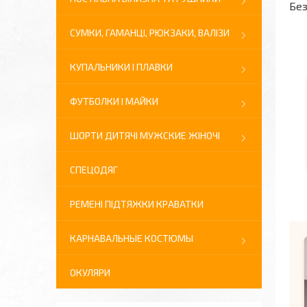
Без
СУМКИ, ГАМАНЦІ, РЮКЗАКИ, ВАЛІЗИ
КУПАЛЬНИКИ І ПЛАВКИ
ФУТБОЛКИ І МАЙКИ
ШОРТИ ДИТЯЧІ МУЖСКИЕ ЖІНОЧІ
СПЕЦОДЯГ
РЕМЕНІ ПІДТЯЖКИ КРАВАТКИ
КАРНАВАЛЬНЫЕ КОСТЮМЫ
ОКУЛЯРИ