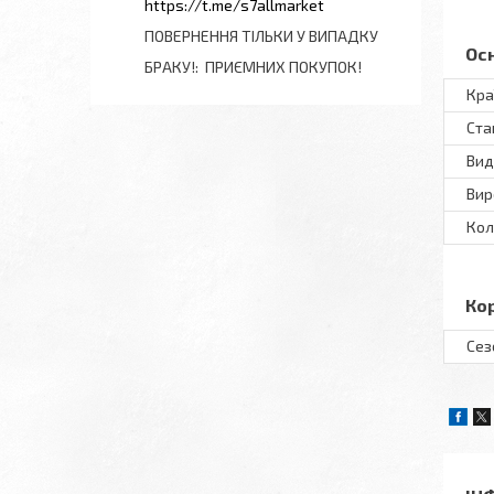
https://t.me/s7allmarket
ПОВЕРНЕННЯ ТІЛЬКИ У ВИПАДКУ
Ос
БРАКУ!
ПРИЄМНИХ ПОКУПОК!
Кра
Ста
Вид
Вир
Кол
Ко
Сез