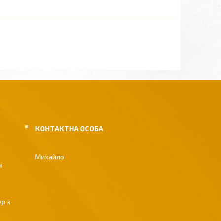
Михайло
і
р з