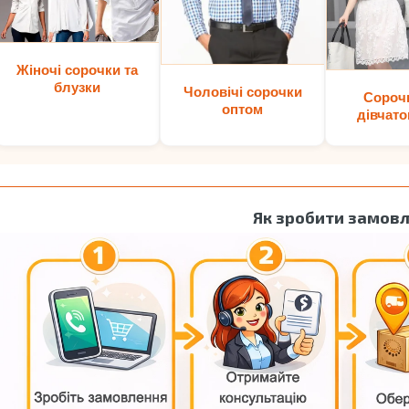
Жіночі сорочки та
блузки
Чоловічі сорочки
Сороч
оптом
дівчато
Як зробити замов