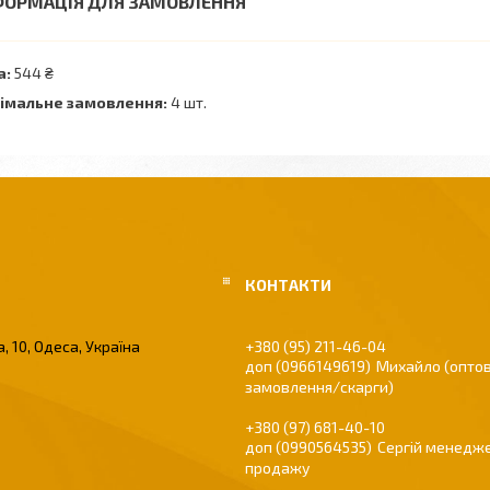
ФОРМАЦІЯ ДЛЯ ЗАМОВЛЕННЯ
а:
544 ₴
імальне замовлення:
4 шт.
, 10, Одеса, Україна
+380 (95) 211-46-04
0966149619
Михайло (оптов
замовлення/скарги)
+380 (97) 681-40-10
0990564535
Сергій менедже
продажу