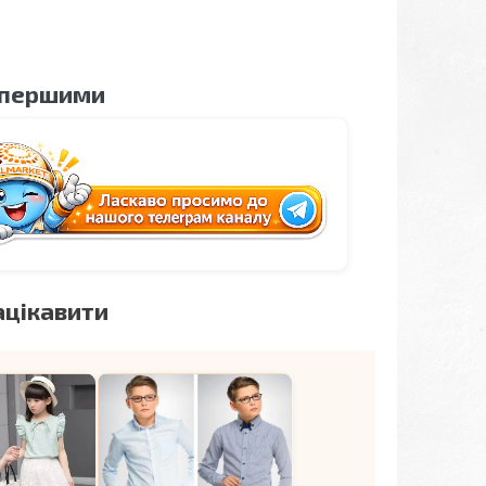
 першими
ацікавити