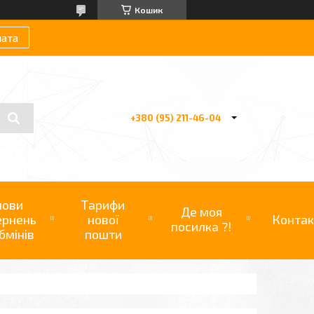
Кошик
лата
+380 (95) 211-46-04
мови
Тарифи
Де моя
ернень
нової
Контак
посилка ?!
бмінів
пошти