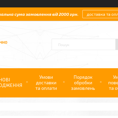
мальна сума замовлення від 2000 грн.
доставка та оп
АЧНО
Умови
Порядок
У
НОВІ
доставки
обробки
пов
ОДЖЕННЯ
та оплати
замовлень
та о