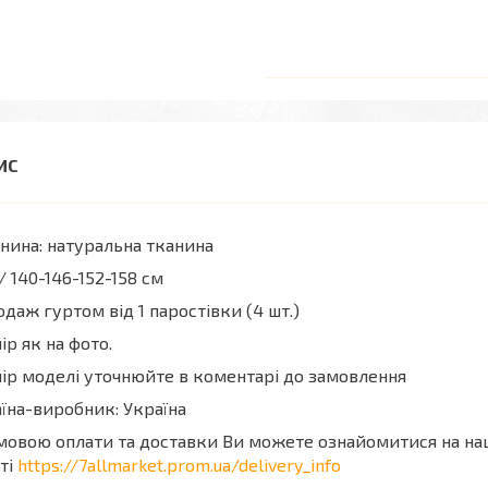
нина: натуральна тканина
/ 140-146-152-158 см
даж гуртом від 1 паростівки (4 шт.)
ір як на фото.
ір моделі уточнюйте в коментарі до замовлення
їна-виробник: Україна
мовою оплати та доставки Ви можете ознайомитися на н
ті
https://7allmarket.prom.ua/delivery_info