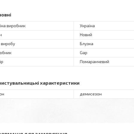
новні
їна виробник
Україна
н
Новий
 виробу
Блузка
обник
Gap
ір
Помаранчевий
ристувальницькі характеристики
он
демисезон