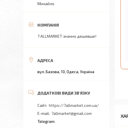
Михайло
7 ALLMARKET значно дешевше!
вул. Базова, 10, Одеса, Україна
https://7allmarket.com.ua/
7allmarket@gmail.com
ХА