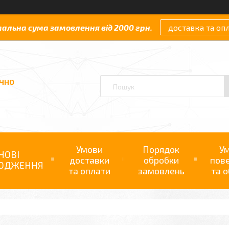
мальна сума замовлення від 2000 грн.
доставка та оп
АЧНО
Умови
Порядок
У
НОВІ
доставки
обробки
пов
ОДЖЕННЯ
та оплати
замовлень
та о