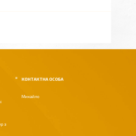
Михайло
і
р з