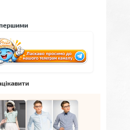
 першими
ацікавити