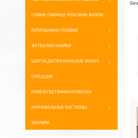
Без
СУМКИ, ГАМАНЦІ, РЮКЗАКИ, ВАЛІЗИ
КУПАЛЬНИКИ І ПЛАВКИ
ФУТБОЛКИ І МАЙКИ
ШОРТИ ДИТЯЧІ МУЖСКИЕ ЖІНОЧІ
СПЕЦОДЯГ
РЕМЕНІ ПІДТЯЖКИ КРАВАТКИ
КАРНАВАЛЬНЫЕ КОСТЮМЫ
ОКУЛЯРИ