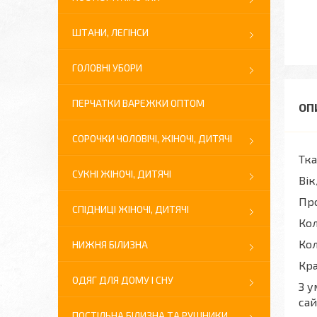
ШТАНИ, ЛЕГІНСИ
ГОЛОВНІ УБОРИ
ПЕРЧАТКИ ВАРЕЖКИ ОПТОМ
СОРОЧКИ ЧОЛОВІЧІ, ЖІНОЧІ, ДИТЯЧІ
Тка
СУКНІ ЖІНОЧІ, ДИТЯЧІ
Вік
Про
СПІДНИЦІ ЖІНОЧІ, ДИТЯЧІ
Кол
Кол
НИЖНЯ БІЛИЗНА
Кра
ОДЯГ ДЛЯ ДОМУ І СНУ
З у
сай
ПОСТІЛЬНА БІЛИЗНА ТА РУШНИКИ