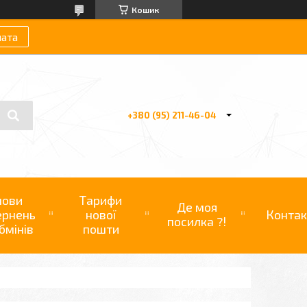
Кошик
лата
+380 (95) 211-46-04
мови
Тарифи
Де моя
ернень
нової
Контак
посилка ?!
бмінів
пошти