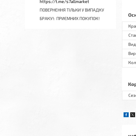
https://t.me/s7allmarket
ПОВЕРНЕННЯ ТІЛЬКИ У ВИПАДКУ
Ос
БРАКУ!
ПРИЄМНИХ ПОКУПОК!
Кра
Ста
Вид
Вир
Кол
Ко
Сез