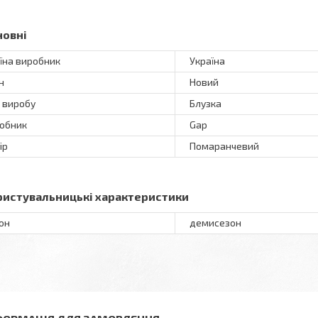
новні
їна виробник
Україна
н
Новий
 виробу
Блузка
обник
Gap
ір
Помаранчевий
ристувальницькі характеристики
он
демисезон