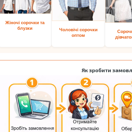
Жіночі сорочки та
блузки
Чоловічі сорочки
Сороч
оптом
дівчато
Як зробити замов