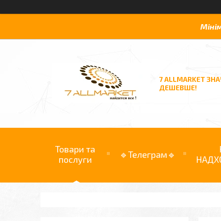
Міні
7 ALLMARKET ЗН
ДЕШЕВШЕ!
Товари та
🔹Телеграм🔹
послуги
НАДХ