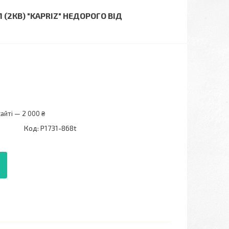
(2КВ) "KAPRIZ" НЕДОРОГО ВІД
айті — 2 000 ₴
Код:
P1731-868t