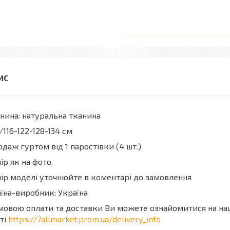
нина: натуральна тканина
/116-122-128-134 см
даж гуртом від 1 паростівки (4 шт.)
ір як на фото.
ір моделі уточнюйте в коментарі до замовлення
їна-виробник: Україна
мовою оплати та доставки Ви можете ознайомитися на н
ті
https://7allmarket.prom.ua/delivery_info