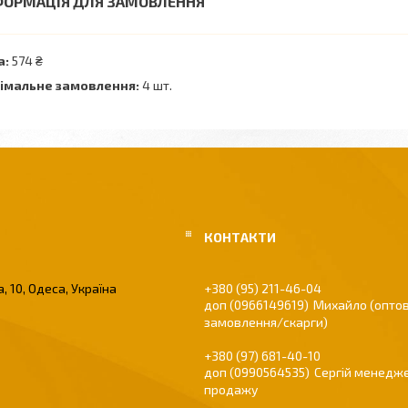
ФОРМАЦІЯ ДЛЯ ЗАМОВЛЕННЯ
а:
574 ₴
імальне замовлення:
4 шт.
, 10, Одеса, Україна
+380 (95) 211-46-04
0966149619
Михайло (оптов
замовлення/скарги)
+380 (97) 681-40-10
0990564535
Сергій менедже
продажу