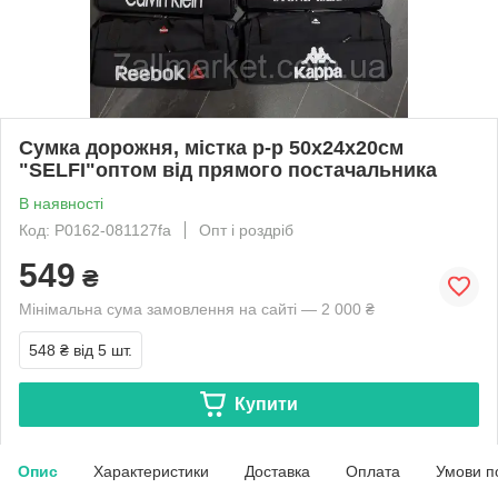
Сумка дорожня, містка р-р 50х24х20см
"SELFI"оптом від прямого постачальника
В наявності
Код: P0162-081127fa
Опт і роздріб
549
₴
Мінімальна сума замовлення на сайті — 2 000 ₴
548 ₴
від 5 шт.
Купити
Опис
Характеристики
Доставка
Оплата
Умови п