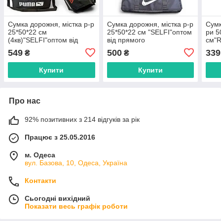
Сумка дорожня, містка р-р
Сумка дорожня, містка р-р
Сумк
25*50*22 см
25*50*22 см "SELFI"оптом
ри 5
(4кв)"SELFI"оптом від
від прямого
см"R
прямого постачальника
постачальника
прям
549
500
339
₴
₴
Купити
Купити
Про нас
92% позитивних з 214 відгуків за рік
Працює з 25.05.2016
м. Одеса
вул. Базова, 10, Одеса, Україна
Контакти
Сьогодні вихідний
Показати весь графік роботи