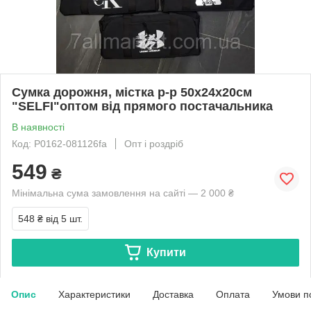
Сумка дорожня, містка р-р 50х24х20см
"SELFI"оптом від прямого постачальника
В наявності
Код: P0162-081126fa
Опт і роздріб
549
₴
Мінімальна сума замовлення на сайті — 2 000 ₴
548 ₴
від 5 шт.
Купити
Опис
Характеристики
Доставка
Оплата
Умови п