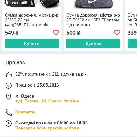
Сумка дорожня, містка р-р
Сумка дорожня, містка р-р
Сумк
25*50*22 см
25*50*22 см "SELFI"оптом
ри 5
(4кв)"SELFI"оптом від
від прямого
см"R
прямого постачальника
постачальника
прям
549
500
339
₴
₴
Купити
Купити
Про нас
92% позитивних з 211 відгуків за рік
Працює з 25.05.2016
м. Одеса
вул. Базова, 10, Одеса, Україна
Контакти
Сьогодні працює з 08:00 до 18:00
Показати весь графік роботи