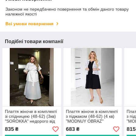
Законом не передбачено повернення та обмін даного товару
належної якості
Всі умови повернення
Подібні товари компанії
Плаття жіноче в комплекті
Плаття жіноче в комплекті
Плат
зі спідницею (48-62) (3кв)
з піджаком (48-62) (4 кв)
з пі
"SOROKKA" недорого від
"MODNUY OBRAZ"
"MO
прямого постачальника
недорого від прямого
недо
835
683
815
₴
₴
постачальника
пост