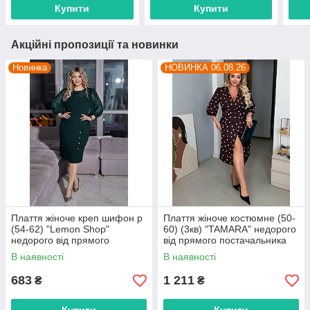
Купити
Купити
Акційні пропозиції та новинки
Новинка
НОВИНКА 06.08.26
Плаття жіноче креп шифон р
Плаття жіноче костюмне (50-
(54-62) "Lemon Shop"
60) (3кв) "TAMARA" недорого
недорого від прямого
від прямого постачальника
постачальника
В наявності
В наявності
683
1 211
₴
₴