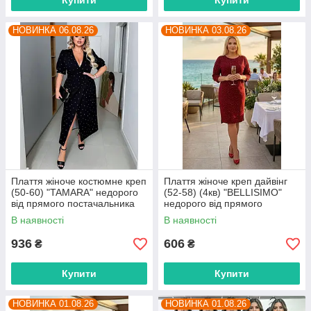
Купити
Купити
НОВИНКА 06.08.26
НОВИНКА 03.08.26
Плаття жіноче костюмне креп
Плаття жіноче креп дайвінг
(50-60) "TAMARA" недорого
(52-58) (4кв) "BELLISIMO"
від прямого постачальника
недорого від прямого
постачальника
В наявності
В наявності
936
606
₴
₴
Купити
Купити
НОВИНКА 01.08.26
НОВИНКА 01.08.26