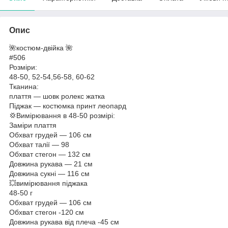
Опис
🌺костюм-двійка 🌺
#506
Розміри:
48-50, 52-54,56-58, 60-62
Тканина:
плаття — шовк ролекс жатка
Піджак — костюмка принт леопард
💢Вимірювання в 48-50 розмірі:
Заміри плаття
Обхват грудей — 106 см
Обхват талії — 98
Обхват стегон — 132 см
Довжина рукава — 21 см
Довжина сукні — 116 см
💥вимірювання піджака
48-50 г
Обхват грудей — 106 см
Обхват стегон -120 см
Довжина рукава від плеча -45 см