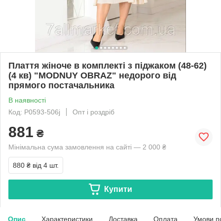
Плаття жіноче в комплекті з піджаком (48-62)
(4 кв) "MODNUY OBRAZ" недорого від
прямого постачальника
В наявності
Код: P0593-506j
Опт і роздріб
881
₴
Мінімальна сума замовлення на сайті — 2 000 ₴
880 ₴
від 4 шт.
Купити
Опис
Характеристики
Доставка
Оплата
Умови п