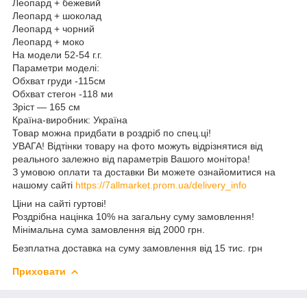
Леопард + бежевий
Леопард + шоколад
Леопард + чорний
Леопард + моко
На модели 52-54 г.г.
Параметри моделі:
Обхват груди -115см
Обхват стегон -118 ми
Зріст — 165 см
Країна-виробник: Україна
Товар можна придбати в роздріб по спец.ці!
УВАГА! Відтінки товару на фото можуть відрізнятися від
реального залежно від параметрів Вашого монітора!
З умовою оплати та доставки Ви можете ознайомитися на
нашому сайті
https://7allmarket.prom.ua/delivery_info
Ціни на сайті гуртові!
Роздрібна націнка 10% на загальну суму замовлення!
Мінімальна сума замовлення від 2000 грн.
Безплатна доставка на суму замовлення від 15 тис. грн
Приховати