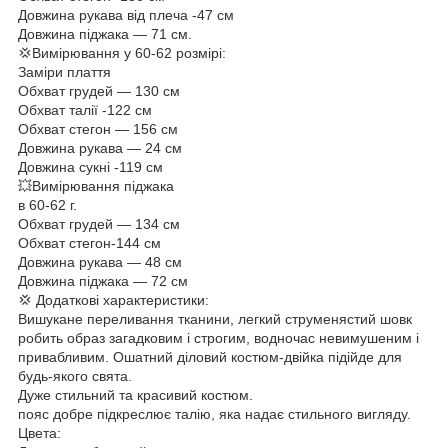
Довжина рукава від плеча -47 см
Довжина піджака — 71 см.
💢Вимірювання у 60-62 розмірі:
Заміри плаття
Обхват грудей — 130 см
Обхват талії -122 см
Обхват стегон — 156 см
Довжина рукава — 24 см
Довжина сукні -119 см
💥Вимірювання піджака
в 60-62 г.
Обхват грудей — 134 см
Обхват стегон-144 см
Довжина рукава — 48 см
Довжина піджака — 72 см
💢 Додаткові характеристики:
Вишукане переливання тканини, легкий струменястий шовк
робить образ загадковим і строгим, водночас невимушеним і
привабливим. Ошатний діловий костюм-двійка підійде для
будь-якого свята.
Дуже стильний та красивий костюм.
пояс добре підкреслює талію, яка надає стильного вигляду.
Цвета: