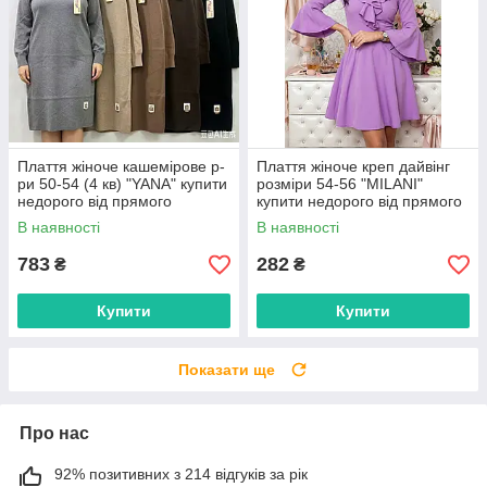
Плаття жіноче кашемірове р-
Плаття жіноче креп дайвінг
ри 50-54 (4 кв) "YANA" купити
розміри 54-56 "MILANI"
недорого від прямого
купити недорого від прямого
постачальника
постачальника
В наявності
В наявності
783
282
₴
₴
Купити
Купити
Показати ще
Про нас
92% позитивних з 214 відгуків за рік