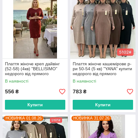
Плаття жіноче креп дайвінг
Плаття жіноче кашемірове р-
(52-58) (4кв) "BELLISIMO"
ри 50-54 (5 кв) "YANA" купити
недорого від прямого
недорого від прямого
постачальника
постачальника
В наявності
В наявності
556
783
₴
₴
Купити
Купити
НОВИНКА 01.08.26
НОВИНКА 31.07.26