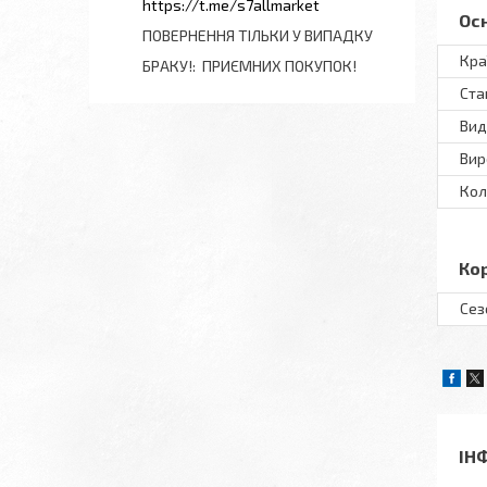
https://t.me/s7allmarket
Ос
ПОВЕРНЕННЯ ТІЛЬКИ У ВИПАДКУ
Кра
БРАКУ!
ПРИЄМНИХ ПОКУПОК!
Ста
Вид
Вир
Кол
Ко
Сез
ІН