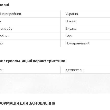
новні
їна виробник
Україна
н
Новий
 виробу
Блузка
обник
Gap
ір
Помаранчевий
ристувальницькі характеристики
он
демисезон
ФОРМАЦІЯ ДЛЯ ЗАМОВЛЕННЯ