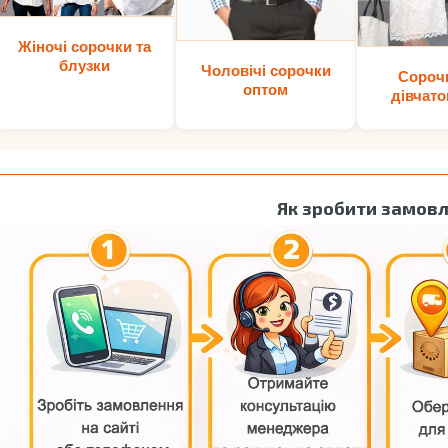
Жіночі сорочки та
блузки
Чоловічі сорочки
Сороч
оптом
дівчато
Як зробити замов