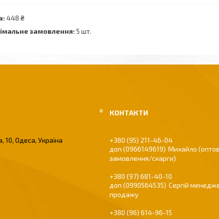
а:
448 ₴
імальне замовлення:
5 шт.
, 10, Одеса, Україна
+380 (95) 211-46-04
0966149619
Михайло (оптов
замовлення/скарги)
+380 (97) 681-40-10
0990564535
Сергій менедже
продажу
+380 (96) 614-96-15