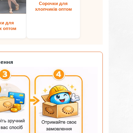
Сорочки для
хлопчиків оптом
ки для
к оптом
лення