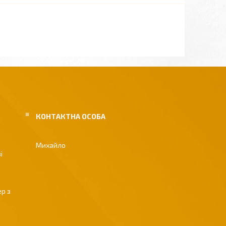
Михайло
і
р з