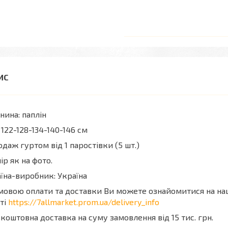
нина: паплін
 122-128-134-140-146 см
даж гуртом від 1 паростівки (5 шт.)
ір як на фото.
їна-виробник: Україна
мовою оплати та доставки Ви можете ознайомитися на н
ті
https://7allmarket.prom.ua/delivery_info
коштовна доставка на суму замовлення від 15 тис. грн.