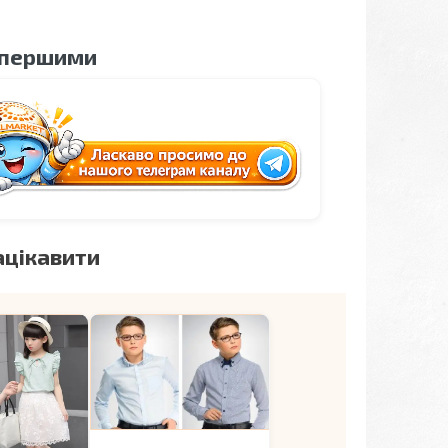
 першими
ацікавити