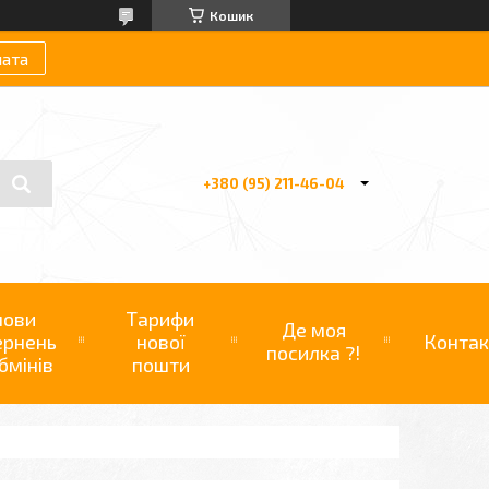
Кошик
лата
+380 (95) 211-46-04
мови
Тарифи
Де моя
ернень
нової
Контак
посилка ?!
бмінів
пошти