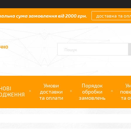
мальна сума замовлення від 2000 грн.
доставка та оп
АЧНО
Умови
Порядок
У
НОВІ
доставки
обробки
пов
ОДЖЕННЯ
та оплати
замовлень
та о