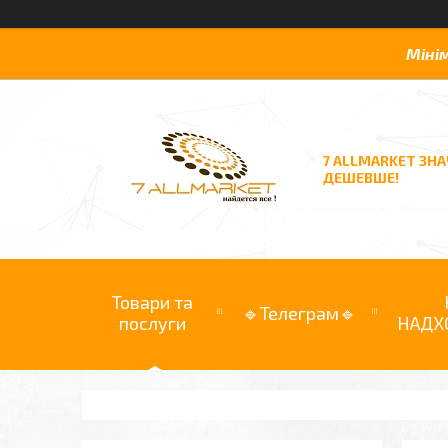
Міні
7 ALLMARKET ЗН
ДЕШЕВШЕ!
Товари та
🔹Телеграм🔹
послуги
НАДХ