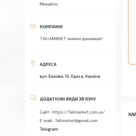
Михайло
7 ALLMARKET значно дешевше!
вул. Базова, 10, Одеса, Україна
https://7allmarket.com.ua/
ХА
7allmarket@gmail.com