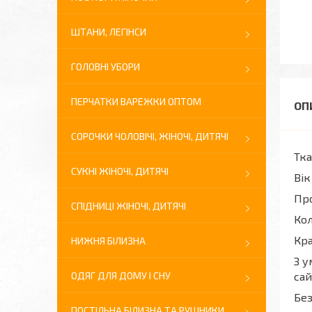
ШТАНИ, ЛЕГІНСИ
ГОЛОВНІ УБОРИ
ПЕРЧАТКИ ВАРЕЖКИ ОПТОМ
СОРОЧКИ ЧОЛОВІЧІ, ЖІНОЧІ, ДИТЯЧІ
Тка
СУКНІ ЖІНОЧІ, ДИТЯЧІ
Вік
Про
СПІДНИЦІ ЖІНОЧІ, ДИТЯЧІ
Кол
Кра
НИЖНЯ БІЛИЗНА
З у
ОДЯГ ДЛЯ ДОМУ І СНУ
сай
Без
ПОСТІЛЬНА БІЛИЗНА ТА РУШНИКИ