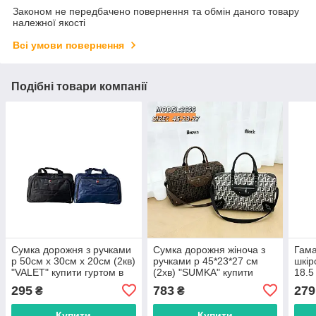
Законом не передбачено повернення та обмін даного товару
належної якості
Всі умови повернення
Подібні товари компанії
Сумка дорожня з ручками
Сумка дорожня жіноча з
Гама
р 50см х 30см х 20см (2кв)
ручками р 45*23*27 см
шкір
"VALET" купити гуртом в
(2хв) "SUMKA" купити
18.5
Одесі на 7 км
гуртом в Одесі на 7 км
"VAL
295
783
279
₴
₴
Одес
Купити
Купити