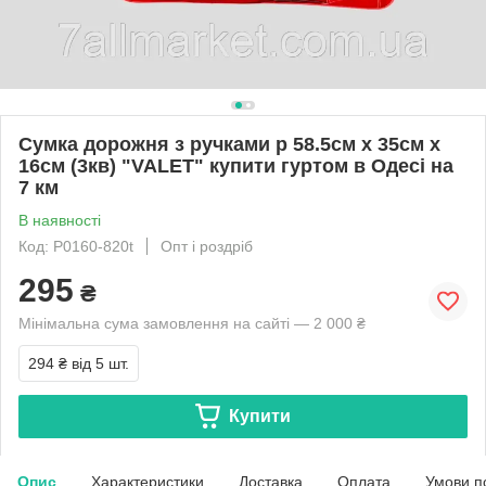
Сумка дорожня з ручками р 58.5см х 35см х
16см (3кв) "VALET" купити гуртом в Одесі на
7 км
В наявності
Код: P0160-820t
Опт і роздріб
295
₴
Мінімальна сума замовлення на сайті — 2 000 ₴
294 ₴
від 5 шт.
Купити
Опис
Характеристики
Доставка
Оплата
Умови п