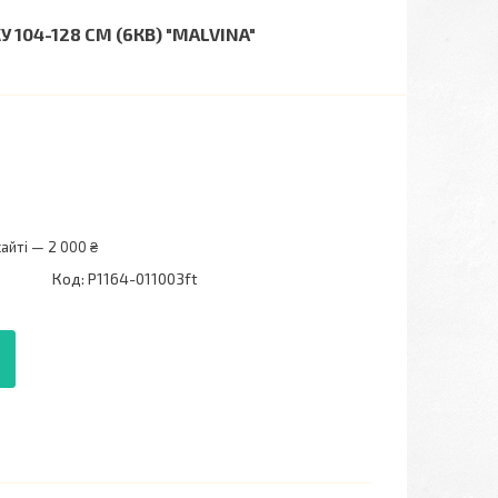
04-128 СМ (6КВ) "MALVINA"
айті — 2 000 ₴
Код:
P1164-011003ft