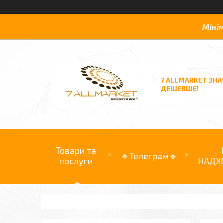
Міні
7 ALLMARKET ЗН
ДЕШЕВШЕ!
Товари та
🔹Телеграм🔹
послуги
НАДХ