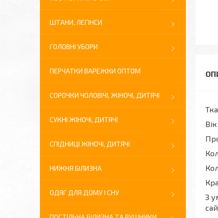
ШТАНИ, ЛЕГІНСИ
ГОЛОВНІ УБОРИ
ПЕРЧАТКИ ВАРЕЖКИ ОПТОМ
СОРОЧКИ ЧОЛОВІЧІ, ЖІНОЧІ, ДИТЯЧІ
Тка
СУКНІ ЖІНОЧІ, ДИТЯЧІ
Вік
Про
СПІДНИЦІ ЖІНОЧІ, ДИТЯЧІ
Кол
Кол
НИЖНЯ БІЛИЗНА
Кра
ОДЯГ ДЛЯ ДОМУ І СНУ
З у
сай
ПОСТІЛЬНА БІЛИЗНА ТА РУШНИКИ