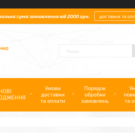
мальна сума замовлення від 2000 грн.
доставка та оп
АЧНО
Умови
Порядок
У
НОВІ
доставки
обробки
пов
ОДЖЕННЯ
та оплати
замовлень
та о