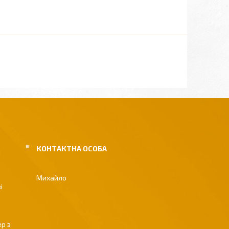
Михайло
і
р з