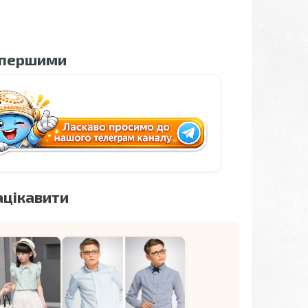
 першими
ацікавити