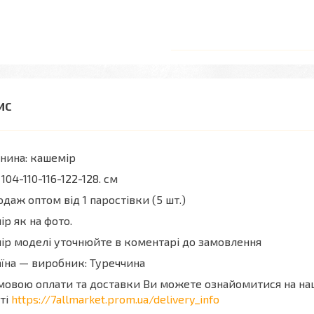
нина: кашемір
 104-110-116-122-128. см
даж оптом від 1 паростівки (5 шт.)
ір як на фото.
ір моделі уточнюйте в коментарі до замовлення
їна — виробник: Туреччина
мовою оплати та доставки Ви можете ознайомитися на н
ті
https://7allmarket.prom.ua/delivery_info