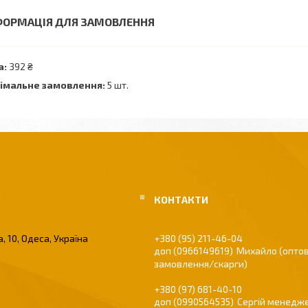
ФОРМАЦІЯ ДЛЯ ЗАМОВЛЕННЯ
а:
392 ₴
імальне замовлення:
5 шт.
, 10, Одеса, Україна
+380 (95) 211-46-04
0966149619
Михайло (оптов
замовлення/скарги)
+380 (97) 681-40-10
0990564535
Сергій менедже