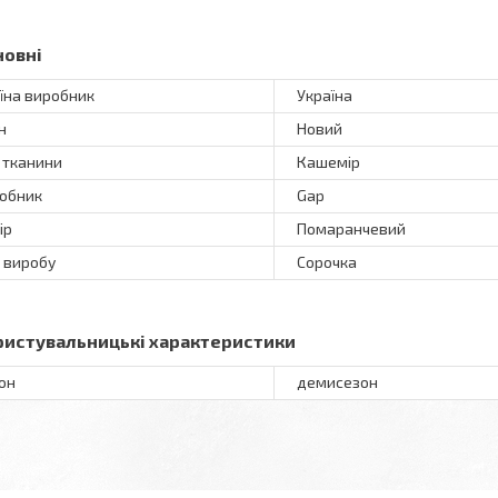
новні
їна виробник
Україна
н
Новий
 тканини
Кашемір
обник
Gap
ір
Помаранчевий
 виробу
Сорочка
ристувальницькі характеристики
он
демисезон