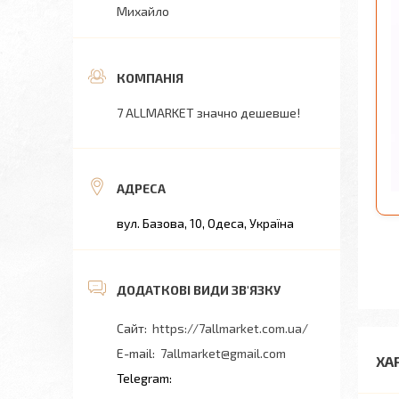
Михайло
7 ALLMARKET значно дешевше!
вул. Базова, 10, Одеса, Україна
https://7allmarket.com.ua/
7allmarket@gmail.com
ХА