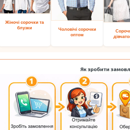
Жіночі сорочки та
блузки
Чоловічі сорочки
Сороч
оптом
дівчато
Як зробити замов