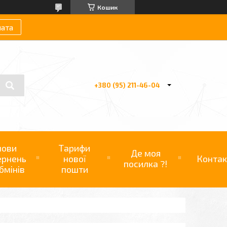
Кошик
лата
+380 (95) 211-46-04
мови
Тарифи
Де моя
ернень
нової
Контак
посилка ?!
бмінів
пошти