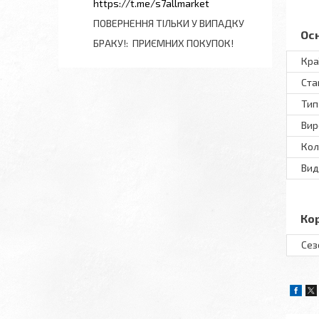
https://t.me/s7allmarket
ПОВЕРНЕННЯ ТІЛЬКИ У ВИПАДКУ
Ос
БРАКУ!
ПРИЄМНИХ ПОКУПОК!
Кра
Ста
Тип
Вир
Кол
Вид
Ко
Сез