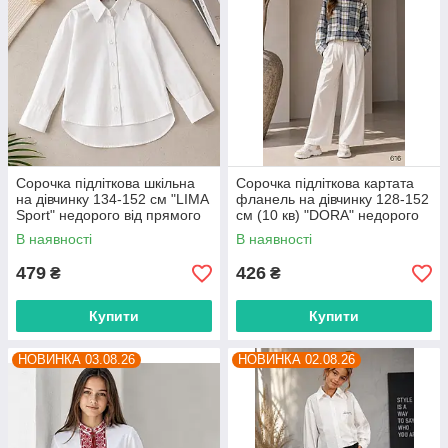
Сорочка підліткова шкільна
Сорочка підліткова картата
на дівчинку 134-152 см "LIMA
фланель на дівчинку 128-152
Sport" недорого від прямого
см (10 кв) "DORA" недорого
постачальника
від прямого постачальника
В наявності
В наявності
479
426
₴
₴
Купити
Купити
НОВИНКА 03.08.26
НОВИНКА 02.08.26