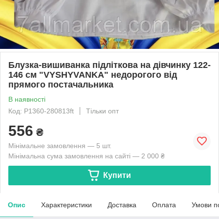
Блузка-вишиванка підліткова на дівчинку 122-
146 см "VYSHYVANKA" недорогого від
прямого постачальника
В наявності
Код: P1360-280813ft
Тільки опт
556
₴
Мінімальне замовлення — 5 шт.
Мінімальна сума замовлення на сайті — 2 000 ₴
Купити
Опис
Характеристики
Доставка
Оплата
Умови п