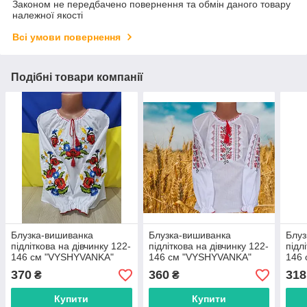
Законом не передбачено повернення та обмін даного товару
належної якості
Всі умови повернення
Подібні товари компанії
Блузка-вишиванка
Блузка-вишиванка
Блуз
підліткова на дівчинку 122-
підліткова на дівчинку 122-
підл
146 см "VYSHYVANKA"
146 см "VYSHYVANKA"
146
недорогого від прямого
недорогого від прямого
недо
370
360
318
₴
₴
постачальника
постачальника
пост
Купити
Купити