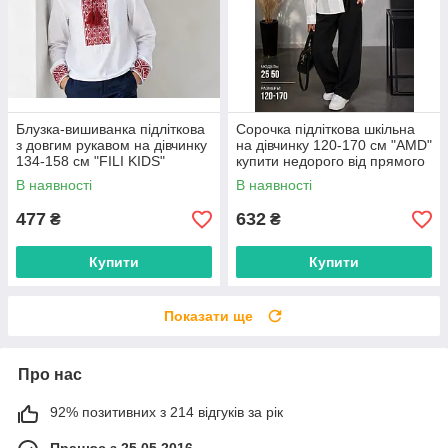
Блузка-вишиванка підліткова
Сорочка підліткова шкільна
з довгим рукавом на дівчинку
на дівчинку 120-170 см "AMD"
134-158 см "FILI KIDS"
купити недорого від прямого
недорого від прямого
постачальника
В наявності
В наявності
постачальника
477
632
₴
₴
Купити
Купити
Показати ще
Про нас
92% позитивних з 214 відгуків за рік