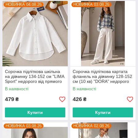
НОВИНКА 04.08.26
НОВИНКА 03.08.26
Сорочка підліткова шкільна
Сорочка підліткова картата
на дівчинку 134-152 см "LIMA
фланель на дівчинку 128-152
Sport" недорого від прямого
см (10 кв) "DORA" недорого
постачальника
від прямого постачальника
В наявності
В наявності
479
426
₴
₴
Купити
Купити
НОВИНКА 03.08.26
НОВИНКА 02.08.26