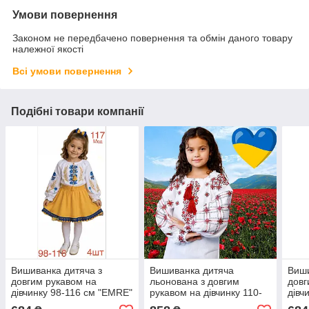
Умови повернення
Законом не передбачено повернення та обмін даного товару
належної якості
Всі умови повернення
Подібні товари компанії
Вишиванка дитяча з
Вишиванка дитяча
Виши
довгим рукавом на
льонована з довгим
довг
дівчинку 98-116 см "EMRE"
рукавом на дівчинку 110-
дівч
недорого від прямого
140 см "VYSHYVANKA"
недо