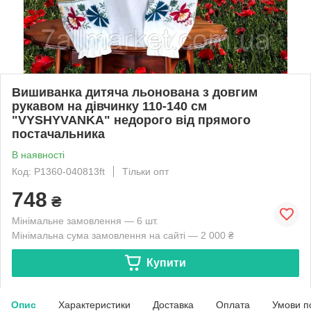
Вишиванка дитяча льонована з довгим
рукавом на дівчинку 110-140 см
"VYSHYVANKA" недорого від прямого
постачальника
В наявності
Код: P1360-040813ft
Тільки опт
748
₴
Мінімальне замовлення — 6 шт.
Мінімальна сума замовлення на сайті — 2 000 ₴
Купити
Опис
Характеристики
Доставка
Оплата
Умови п