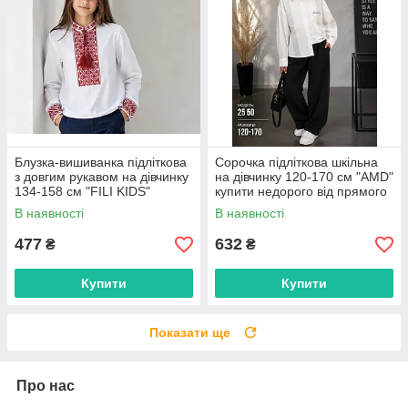
Блузка-вишиванка підліткова
Сорочка підліткова шкільна
з довгим рукавом на дівчинку
на дівчинку 120-170 см "AMD"
134-158 см "FILI KIDS"
купити недорого від прямого
недорого від прямого
постачальника
В наявності
В наявності
постачальника
477
632
₴
₴
Купити
Купити
Показати ще
Про нас