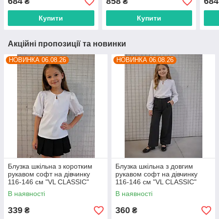
684
858
684
₴
₴
постачальника
недорого від прямого
пост
постачальника
Купити
Купити
Акційні пропозиції та новинки
НОВИНКА 06.08.26
НОВИНКА 06.08.26
Блузка шкільна з коротким
Блузка шкільна з довгим
рукавом софт на дівчинку
рукавом софт на дівчинку
116-146 см "VL CLASSIC"
116-146 см "VL CLASSIC"
недорого від прямого
недорого від прямого
В наявності
В наявності
постачальника
постачальника
339
360
₴
₴