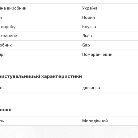
їна виробник
Україна
н
Новий
 виробу
Блузка
 тканини
Льон
обник
Gap
ір
Помаранчевий
ристувальницькі характеристики
ть
дівчинка
новні
ль
Молодіжний