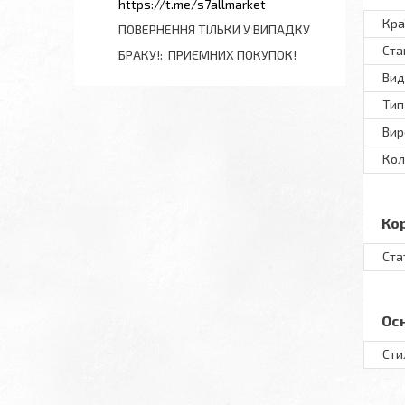
https://t.me/s7allmarket
Кра
ПОВЕРНЕННЯ ТІЛЬКИ У ВИПАДКУ
Ста
БРАКУ!
ПРИЄМНИХ ПОКУПОК!
Вид
Тип
Вир
Кол
Ко
Ста
Ос
Сти