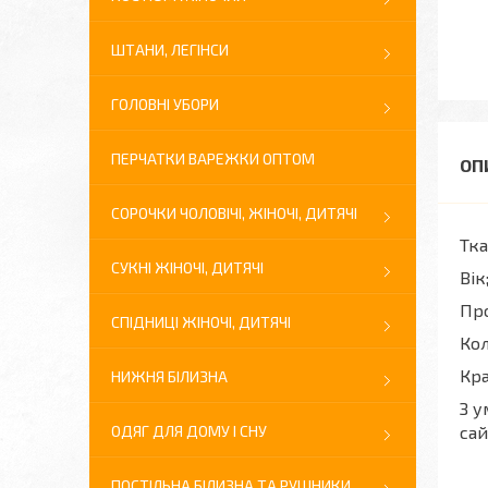
ШТАНИ, ЛЕГІНСИ
ГОЛОВНІ УБОРИ
ПЕРЧАТКИ ВАРЕЖКИ ОПТОМ
СОРОЧКИ ЧОЛОВІЧІ, ЖІНОЧІ, ДИТЯЧІ
Тка
СУКНІ ЖІНОЧІ, ДИТЯЧІ
Вік
Про
СПІДНИЦІ ЖІНОЧІ, ДИТЯЧІ
Кол
Кра
НИЖНЯ БІЛИЗНА
З у
ОДЯГ ДЛЯ ДОМУ І СНУ
сай
ПОСТІЛЬНА БІЛИЗНА ТА РУШНИКИ