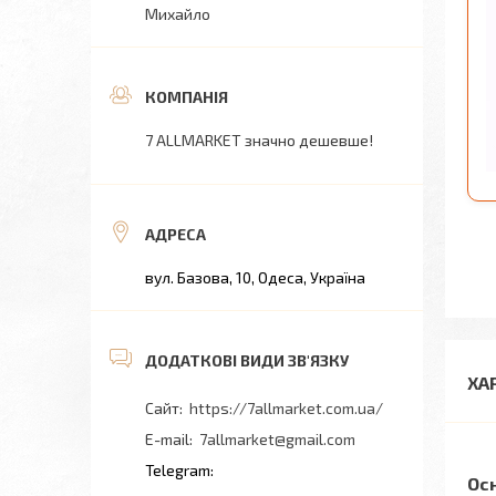
Михайло
7 ALLMARKET значно дешевше!
вул. Базова, 10, Одеса, Україна
ХА
https://7allmarket.com.ua/
7allmarket@gmail.com
Ос