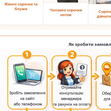
Жіночі сорочки та
блузки
Чоловічі сорочки
Сороч
оптом
дівчато
Як зробити замов