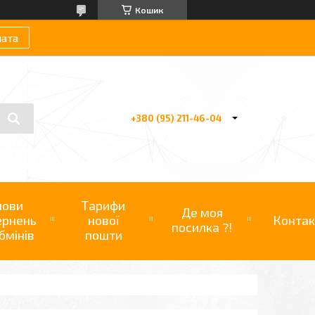
Кошик
лата
+380 (95) 211-46-04
мови
Тарифи
Де моя
ернень
нової
Контак
посилка ?!
бмінів
пошти