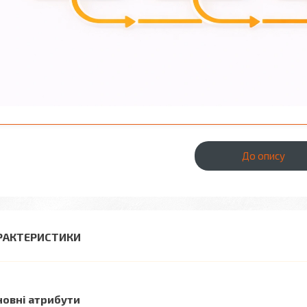
До опису
РАКТЕРИСТИКИ
новні атрибути