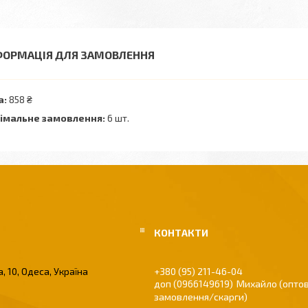
ФОРМАЦІЯ ДЛЯ ЗАМОВЛЕННЯ
а:
858 ₴
імальне замовлення:
6 шт.
, 10, Одеса, Україна
+380 (95) 211-46-04
0966149619
Михайло (оптов
замовлення/скарги)