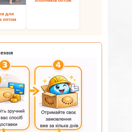
хлопчиків оптом
ки для
к оптом
лення