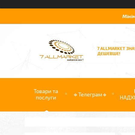
Міні
7 ALLMARKET ЗН
ДЕШЕВШЕ!
Товари та
🔹Телеграм🔹
послуги
НАДХ