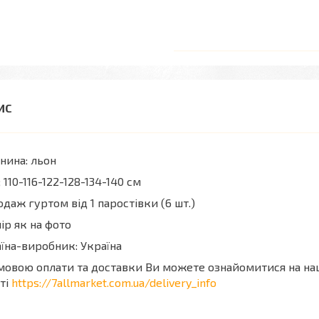
нина: льон
; 110-116-122-128-134-140 см
даж гуртом від 1 паростівки (6 шт.)
ір як на фото
їна-виробник: Україна
мовою оплати та доставки Ви можете ознайомитися на н
ті
https://7allmarket.com.ua/delivery_info