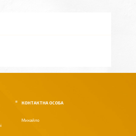
Михайло
і