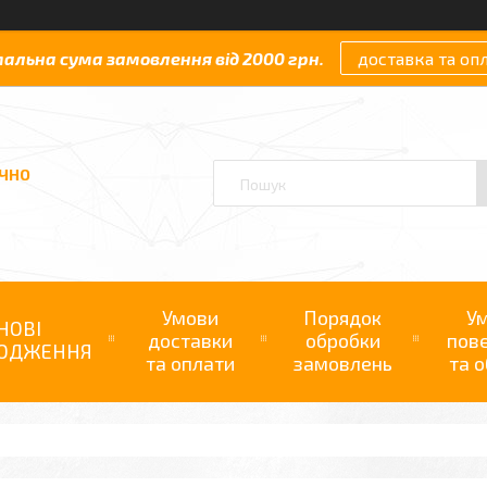
мальна сума замовлення від 2000 грн.
доставка та оп
АЧНО
Умови
Порядок
У
НОВІ
доставки
обробки
пов
ОДЖЕННЯ
та оплати
замовлень
та о