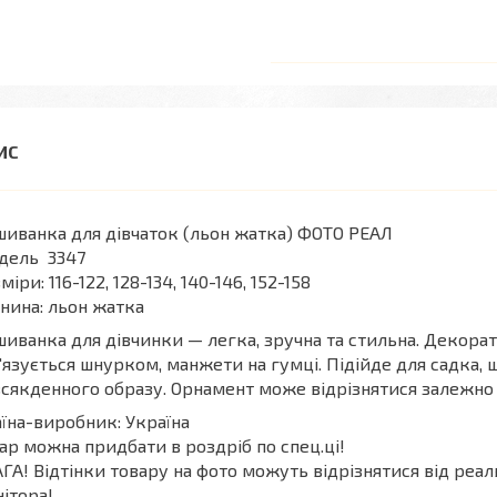
иванка для дівчаток (льон жатка) ФОТО РЕАЛ
дель 3347
міри: 116-122, 128-134, 140-146, 152-158
нина: льон жатка
иванка для дівчинки — легка, зручна та стильна. Декорати
'язується шнурком, манжети на гумці. Підійде для садка, ш
сякденного образу. Орнамент може відрізнятися залежно в
їна-виробник: Україна
ар можна придбати в роздріб по спец.ці!
ГА! Відтінки товару на фото можуть відрізнятися від реа
ітора!