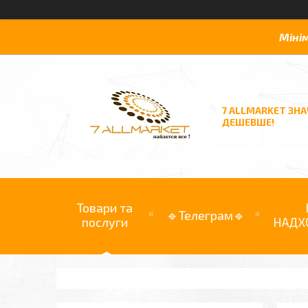
Міні
7 ALLMARKET ЗН
ДЕШЕВШЕ!
Товари та
🔹Телеграм🔹
послуги
НАДХ