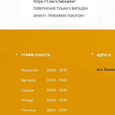
https://t.me/s7allmarket
ПОВЕРНЕННЯ ТІЛЬКИ У ВИПАДКУ
БРАКУ!
ПРИЄМНИХ ПОКУПОК!
ГРАФІК РОБОТИ
вул. Базова
Понеділок
08:00
18:00
Вівторок
08:00
18:00
Середа
08:00
18:00
Четвер
08:00
18:00
Пʼятниця
08:00
18:00