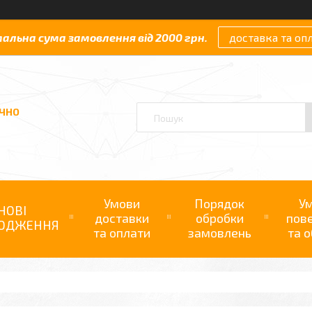
мальна сума замовлення від 2000 грн.
доставка та оп
АЧНО
Умови
Порядок
У
НОВІ
доставки
обробки
пов
ОДЖЕННЯ
та оплати
замовлень
та о