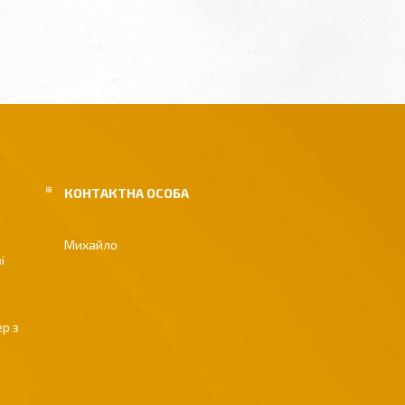
Михайло
і
р з