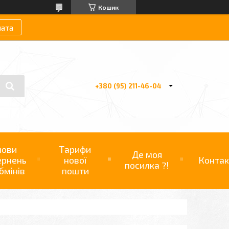
Кошик
лата
+380 (95) 211-46-04
мови
Тарифи
Де моя
ернень
нової
Контак
посилка ?!
бмінів
пошти