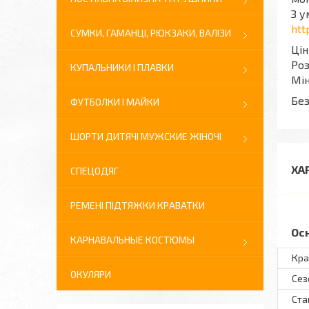
З у
htt
СУМКИ, ГАМАНЦІ, РЮКЗАКИ, ВАЛІЗИ
Цін
Роз
КУПАЛЬНИКИ І ПЛАВКИ
Мін
Без
ФУТБОЛКИ І МАЙКИ
ШОРТИ ДИТЯЧІ МУЖСКИЕ ЖІНОЧІ
ХА
СПЕЦОДЯГ
РЕМЕНІ ПІДТЯЖКИ КРАВАТКИ
Ос
КАРНАВАЛЬНЫЕ КОСТЮМЫ
Кра
ОКУЛЯРИ
Сез
Ста