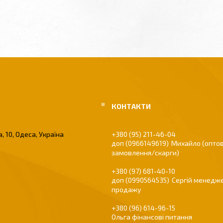
, 10, Одеса, Україна
+380 (95) 211-46-04
0966149619
Михайло (оптов
замовлення/скарги)
+380 (97) 681-40-10
0990564535
Сергій менедже
продажу
+380 (96) 614-96-15
Ольга фінансові питання