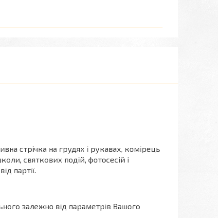
вна стрічка на грудях і рукавах, комірець
коли, святкових подій, фотосесій і
ід партії.
льного залежно від параметрів Вашого