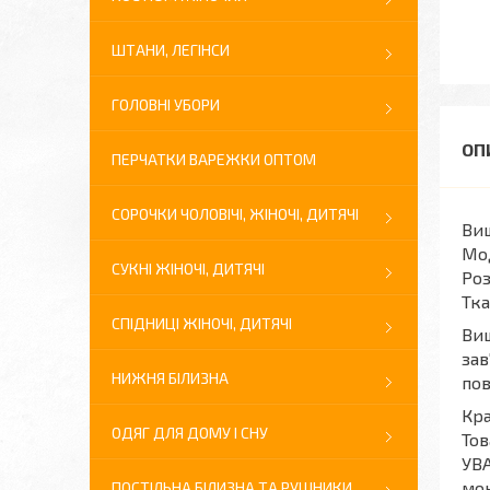
ШТАНИ, ЛЕГІНСИ
ГОЛОВНІ УБОРИ
ПЕРЧАТКИ ВАРЕЖКИ ОПТОМ
СОРОЧКИ ЧОЛОВІЧІ, ЖІНОЧІ, ДИТЯЧІ
Виш
Мо
СУКНІ ЖІНОЧІ, ДИТЯЧІ
Роз
Тка
СПІДНИЦІ ЖІНОЧІ, ДИТЯЧІ
Виш
зав
НИЖНЯ БІЛИЗНА
пов
Кра
ОДЯГ ДЛЯ ДОМУ І СНУ
Тов
УВА
мон
ПОСТІЛЬНА БІЛИЗНА ТА РУШНИКИ