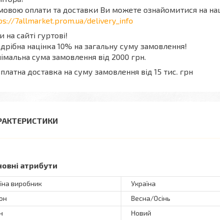
мовою оплати та доставки Ви можете ознайомитися на на
ps://7allmarket.prom.ua/delivery_info
и на сайті гуртові!
дрібна націнка 10% на загальну суму замовлення!
імальна сума замовлення від 2000 грн.
платна доставка на суму замовлення від 15 тис. грн
РАКТЕРИСТИКИ
новні атрибути
їна виробник
Україна
он
Весна/Осінь
н
Новий