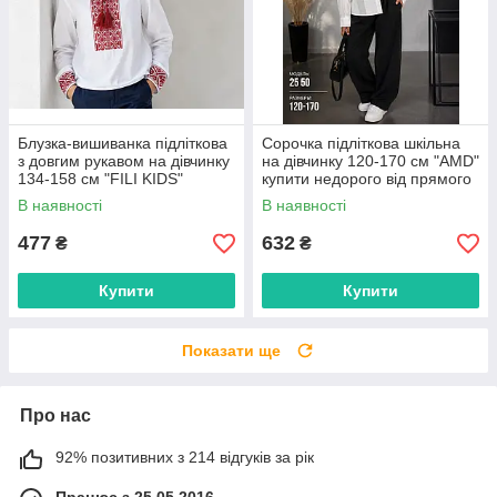
Блузка-вишиванка підліткова
Сорочка підліткова шкільна
з довгим рукавом на дівчинку
на дівчинку 120-170 см "AMD"
134-158 см "FILI KIDS"
купити недорого від прямого
недорого від прямого
постачальника
В наявності
В наявності
постачальника
477
632
₴
₴
Купити
Купити
Показати ще
Про нас
92% позитивних з 214 відгуків за рік