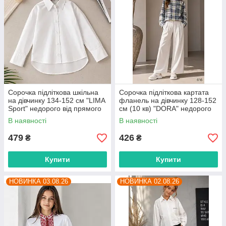
Сорочка підліткова шкільна
Сорочка підліткова картата
на дівчинку 134-152 см "LIMA
фланель на дівчинку 128-152
Sport" недорого від прямого
см (10 кв) "DORA" недорого
постачальника
від прямого постачальника
В наявності
В наявності
479
426
₴
₴
Купити
Купити
НОВИНКА 03.08.26
НОВИНКА 02.08.26