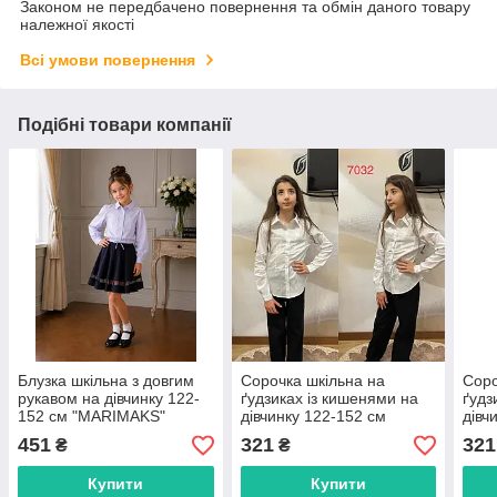
Законом не передбачено повернення та обмін даного товару
належної якості
Всі умови повернення
Подібні товари компанії
Блузка шкільна з довгим
Сорочка шкільна на
Соро
рукавом на дівчинку 122-
ґудзиках із кишенями на
ґудз
152 см "MARIMAKS"
дівчинку 122-152 см
дівч
купити недорого від
"PELIN KIDS" недорого від
"PEL
451
321
321
₴
₴
прямого постачальника
прямого постачальника
прям
Купити
Купити