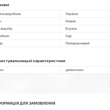
новні
їна виробник
Україна
н
Новий
 виробу
Блузка
обник
Gap
ір
Помаранчевий
ристувальницькі характеристики
он
демисезон
ФОРМАЦІЯ ДЛЯ ЗАМОВЛЕННЯ