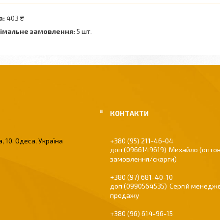
а:
403 ₴
імальне замовлення:
5 шт.
, 10, Одеса, Україна
+380 (95) 211-46-04
0966149619
Михайло (оптов
замовлення/скарги)
+380 (97) 681-40-10
0990564535
Сергій менедже
продажу
+380 (96) 614-96-15