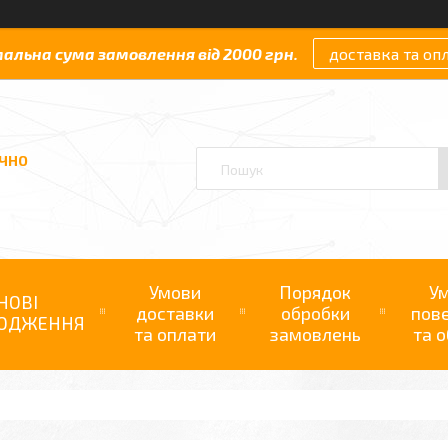
мальна сума замовлення від 2000 грн.
доставка та оп
АЧНО
Умови
Порядок
У
НОВІ
доставки
обробки
пов
ОДЖЕННЯ
та оплати
замовлень
та о