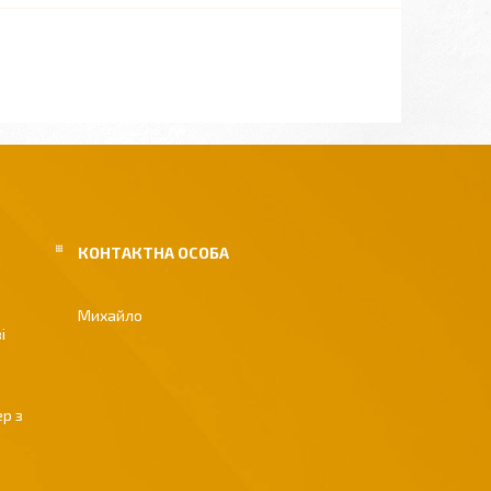
Михайло
і
р з