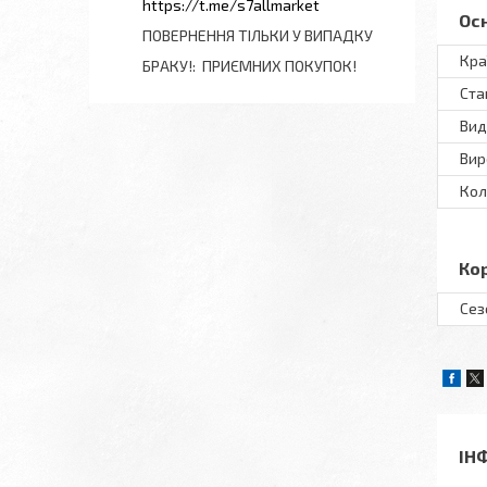
https://t.me/s7allmarket
Ос
ПОВЕРНЕННЯ ТІЛЬКИ У ВИПАДКУ
Кра
БРАКУ!
ПРИЄМНИХ ПОКУПОК!
Ста
Вид
Вир
Кол
Ко
Сез
ІН