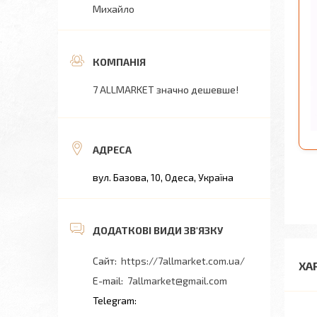
Михайло
7 ALLMARKET значно дешевше!
вул. Базова, 10, Одеса, Україна
https://7allmarket.com.ua/
ХА
7allmarket@gmail.com