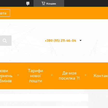
Кошик
лата
+380 (95) 211-46-04
мови
Тарифи
Де моя
ернень
нової
Контак
посилка ?!
бмінів
пошти