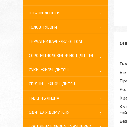
ШТАНИ, ЛЕГІНСИ
ГОЛОВНІ УБОРИ
ПЕРЧАТКИ ВАРЕЖКИ ОПТОМ
СОРОЧКИ ЧОЛОВІЧІ, ЖІНОЧІ, ДИТЯЧІ
Тка
СУКНІ ЖІНОЧІ, ДИТЯЧІ
Вік
Про
СПІДНИЦІ ЖІНОЧІ, ДИТЯЧІ
Кол
Кра
НИЖНЯ БІЛИЗНА
З у
ОДЯГ ДЛЯ ДОМУ І СНУ
сай
Без
ПОСТІЛЬНА БІЛИЗНА ТА РУШНИКИ