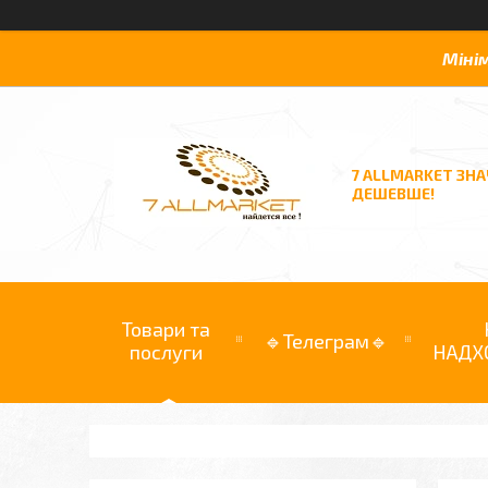
Міні
7 ALLMARKET ЗН
ДЕШЕВШЕ!
Товари та
🔹Телеграм🔹
послуги
НАДХ