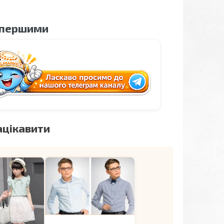
 першими
ацікавити