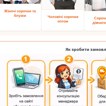
Жіночі сорочки та
блузки
Чоловічі сорочки
Сороч
оптом
дівчато
Як зробити замов