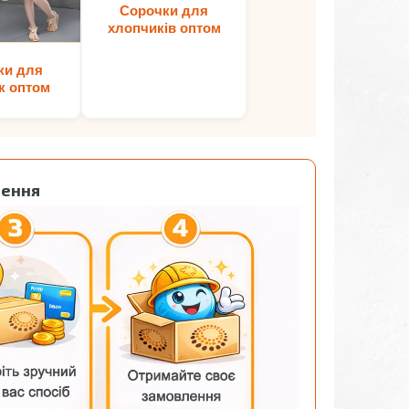
Сорочки для
хлопчиків оптом
ки для
к оптом
лення