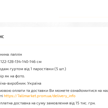
нина: паплін
 122-128-134-140-146 см
даж гуртом від 1 паростівки (5 шт.)
ір як на фото.
їна-виробник: Україна
мовою оплати та доставки Ви можете ознайомитися на н
ті
https://7allmarket.prom.ua/delivery_info
платна доставка на суму замовлення від 15 тис. грн.