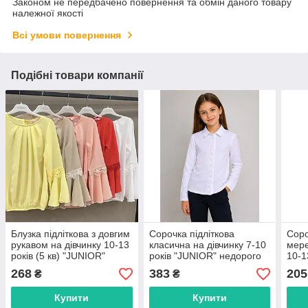
Законом не передбачено повернення та обмін даного товару
належної якості
Всі умови повернення
Подібні товари компанії
Блузка підліткова з довгим
Сорочка підліткова
Соро
рукавом на дівчинку 10-13
класична на дівчинку 7-10
мере
років (5 кв) "JUNIOR"
років "JUNIOR" недорого
10-1
недорого від прямого
від прямого
недо
268
383
205
₴
₴
постачальника
постачальника
пост
Купити
Купити