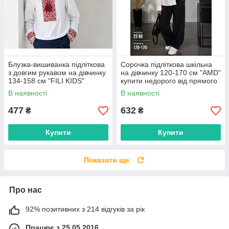
Блузка-вишиванка підліткова
Сорочка підліткова шкільна
з довгим рукавом на дівчинку
на дівчинку 120-170 см "AMD"
134-158 см "FILI KIDS"
купити недорого від прямого
недорого від прямого
постачальника
В наявності
В наявності
постачальника
477
632
₴
₴
Купити
Купити
Показати ще
Про нас
92% позитивних з 214 відгуків за рік
Працює з 25.05.2016