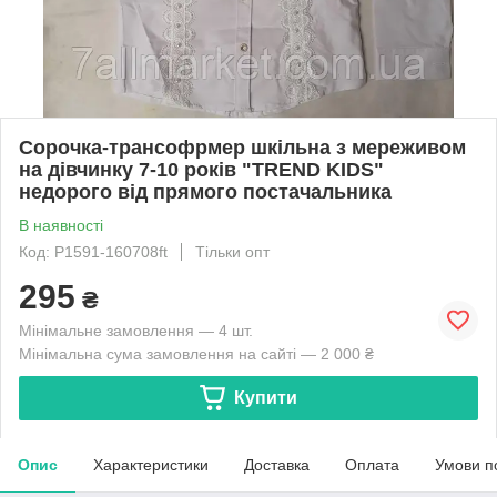
Сорочка-трансофрмер шкільна з мереживом
на дівчинку 7-10 років "TREND KIDS"
недорого від прямого постачальника
В наявності
Код: P1591-160708ft
Тільки опт
295
₴
Мінімальне замовлення — 4 шт.
Мінімальна сума замовлення на сайті — 2 000 ₴
Купити
Опис
Характеристики
Доставка
Оплата
Умови п