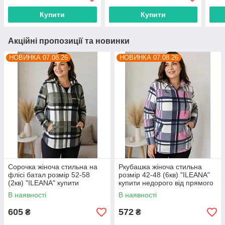
постачальника
постачальника
пост
Купити
Купити
Акційні пропозиції та новинки
НОВИНКА 07.08.26
НОВИНКА 07.08.26
Сорочка жіноча стильна на
Ркубашка жіноча стильна
флісі батал розмір 52-58
розмір 42-48 (6кв) "ILEANA"
(2кв) "ILEANA" купити
купити недорого від прямого
недорого від прямого
постачальника
В наявності
В наявності
постачальника
605
572
₴
₴