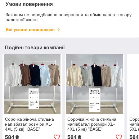
Умови повернення
Законом не передбачено повернення та обмін даного товару
належної якості
Всі умови повернення
Подібні товари компанії
Сорочка жіноча стильна
Сорочка жіноча стильна
Соро
напівбатал розміри XL-
напівбатал розміри XL-
напі
4XL (5 кв) "BASE"
4XL (5 кв) "BASE"
5XL 
недорого від прямого
недорого від прямого
від 
584
584
584
₴
₴