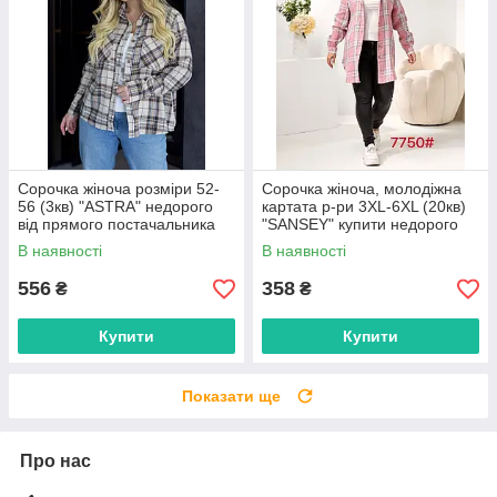
Сорочка жіноча розміри 52-
Сорочка жіноча, молодіжна
56 (3кв) "ASTRA" недорого
картата р-ри 3XL-6XL (20кв)
від прямого постачальника
"SANSEY" купити недорого
від прямого постачальника
В наявності
В наявності
556
358
₴
₴
Купити
Купити
Показати ще
Про нас