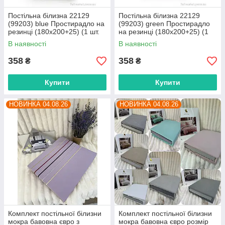
Постільна білизна 22129
Постільна білизна 22129
(99203) blue Простирадло на
(99203) green Простирадло
резинці (180x200+25) (1 шт.
на резинці (180x200+25) (1
р.сітка One size) "Obuvok"
шт. р.сітка One size) "Obuvok"
В наявності
В наявності
оптом від прямого
оптом від прямого
358
358
₴
₴
Купити
Купити
НОВИНКА 04.08.26
НОВИНКА 04.08.26
Комплект постільної білизни
Комплект постільної білизни
мокра бавовна євро з
мокра бавовна євро розмір