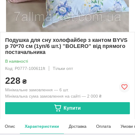
Подушка для сну холофайбер з кантом BYVS
р 70*70 см (1уп/6 шт.) "BOLERO" від прямого
постачальника
В наявності
Код: P0777-100611ft
Тільки опт
228
₴
Мінімальне замовлення — 6 шт.
Мінімальна сума замовлення на сайті — 2 000 ₴
Купити
Опис
Характеристики
Доставка
Оплата
Умови 