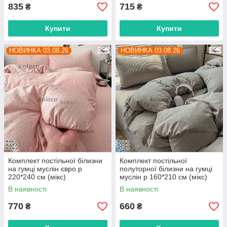
835
715
₴
₴
Купити
Купити
НОВИНКА 03.08.26
НОВИНКА 03.08.26
Комплект постільної білизни
Комплект постільної
на гумці муслін євро р
полуторної білизни на гумці
220*240 см (мікс)
муслін р 160*210 см (мікс)
"POSTELKA" недорого від
"POSTELKA" недорого від
В наявності
В наявності
прямого постачальника
прямого постачальника
770
660
₴
₴