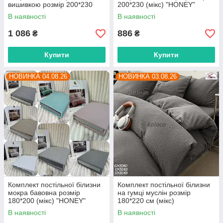
вишивкою розмір 200*230
200*230 (мікс) "HONEY"
(мікс) "HONEY" недорого від
недорого від прямого
В наявності
В наявності
прямого постачальника
постачальника
1 086
886
₴
₴
Купити
Купити
НОВИНКА 04.08.26
НОВИНКА 03.08.26
Комплект постільної білизни
Комплект постільної білизни
мокра бавовна розмір
на гумці муслін розмір
180*200 (мікс) "HONEY"
180*220 см (мікс)
недорого від прямого
"POSTELKA" недорого від
В наявності
В наявності
постачальника
прямого постачальника