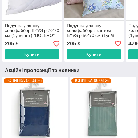
Подушка для сну
Подушка для сну
Поду
холофайбер BYVS р 70*70
холофайбер з кантом
холо
см (1уп/6 шт.) "BOLERO"
BYVS р 50*70 см (1уп/8
(1уп
від прямого
шт.) "BOLERO" від
прям
205
205
479
₴
₴
постачальника
прямого постачальника
Купити
Купити
Акційні пропозиції та новинки
НОВИНКА 06.08.26
НОВИНКА 06.08.26