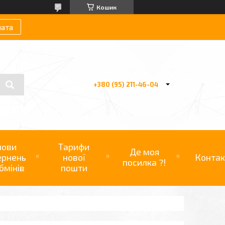
Кошик
лата
+380 (95) 211-46-04
мови
Тарифи
Де моя
ернень
нової
Контак
посилка ?!
бмінів
пошти