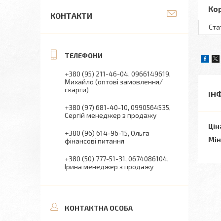
Ко
КОНТАКТИ
Ста
+380 (95) 211-46-04
0966149619
Михайло (оптові замовлення/
скарги)
ІН
+380 (97) 681-40-10
0990564535
Сергій менеджер з продажу
Цін
+380 (96) 614-96-15
Ольга
Мін
фінансові питання
+380 (50) 777-51-31
0674086104
Ірина менеджер з продажу