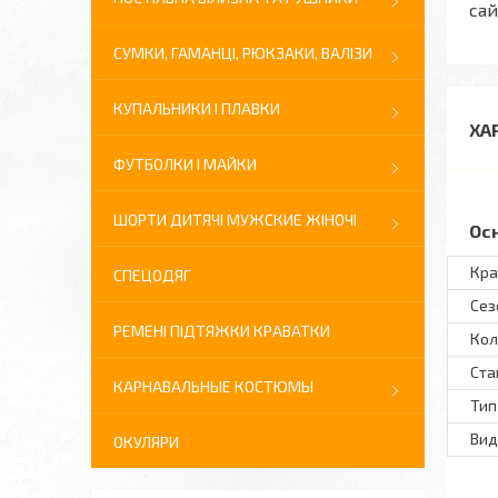
сай
СУМКИ, ГАМАНЦІ, РЮКЗАКИ, ВАЛІЗИ
КУПАЛЬНИКИ І ПЛАВКИ
ХА
ФУТБОЛКИ І МАЙКИ
ШОРТИ ДИТЯЧІ МУЖСКИЕ ЖІНОЧІ
Ос
Кра
СПЕЦОДЯГ
Сез
РЕМЕНІ ПІДТЯЖКИ КРАВАТКИ
Кол
Ста
КАРНАВАЛЬНЫЕ КОСТЮМЫ
Тип
Вид
ОКУЛЯРИ