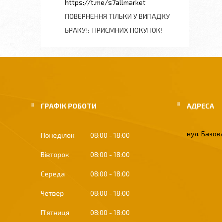
https://t.me/s7allmarket
ПОВЕРНЕННЯ ТІЛЬКИ У ВИПАДКУ
БРАКУ!
ПРИЄМНИХ ПОКУПОК!
ГРАФІК РОБОТИ
вул. Базова
Понеділок
08:00
18:00
Вівторок
08:00
18:00
Середа
08:00
18:00
Четвер
08:00
18:00
Пʼятниця
08:00
18:00