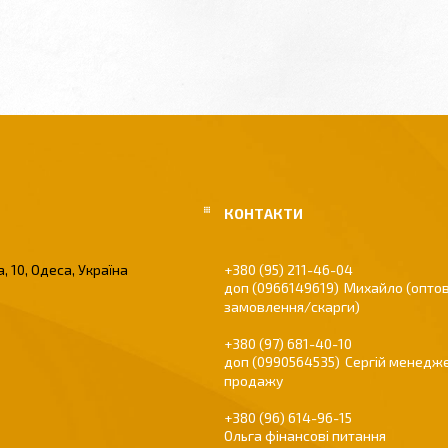
, 10, Одеса, Україна
+380 (95) 211-46-04
0966149619
Михайло (оптов
замовлення/скарги)
+380 (97) 681-40-10
0990564535
Сергій менедже
продажу
+380 (96) 614-96-15
Ольга фінансові питання