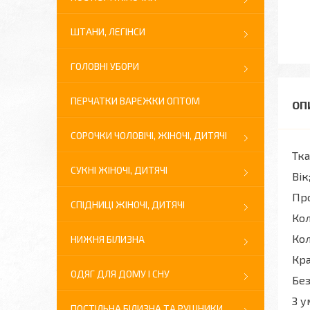
ШТАНИ, ЛЕГІНСИ
ГОЛОВНІ УБОРИ
ПЕРЧАТКИ ВАРЕЖКИ ОПТОМ
СОРОЧКИ ЧОЛОВІЧІ, ЖІНОЧІ, ДИТЯЧІ
Тка
СУКНІ ЖІНОЧІ, ДИТЯЧІ
Вік
Про
СПІДНИЦІ ЖІНОЧІ, ДИТЯЧІ
Кол
Кол
НИЖНЯ БІЛИЗНА
Кра
ОДЯГ ДЛЯ ДОМУ І СНУ
Без
З у
ПОСТІЛЬНА БІЛИЗНА ТА РУШНИКИ