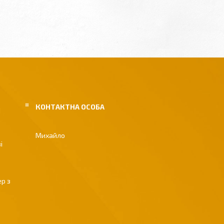
Михайло
і
р з