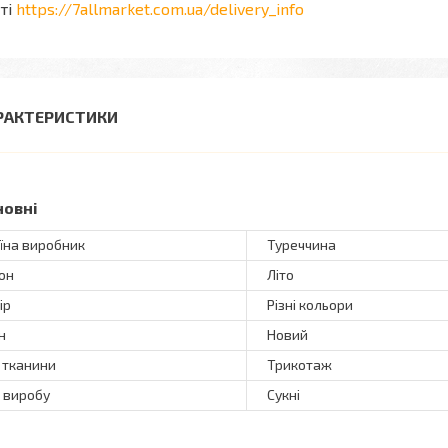
ті
https://7allmarket.com.ua/delivery_info
РАКТЕРИСТИКИ
новні
їна виробник
Туреччина
он
Літо
ір
Різні кольори
н
Новий
 тканини
Трикотаж
 виробу
Сукні