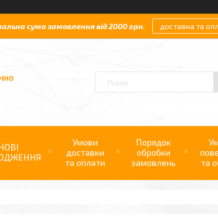
мальна сума замовлення від 2000 грн.
доставка та оп
АЧНО
Умови
Порядок
У
НОВІ
доставки
обробки
пов
ОДЖЕННЯ
та оплати
замовлень
та о