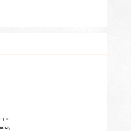
грн.
ашому