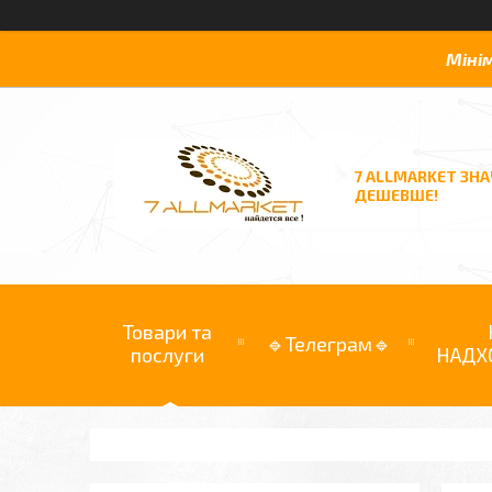
Міні
7 ALLMARKET ЗН
ДЕШЕВШЕ!
Товари та
🔹Телеграм🔹
послуги
НАДХ