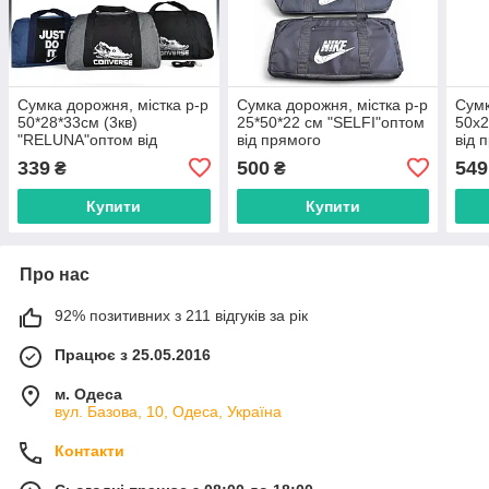
Сумка дорожня, містка р-р
Сумка дорожня, містка р-р
Сумк
50*28*33см (3кв)
25*50*22 см "SELFI"оптом
50х2
"RELUNA"оптом від
від прямого
від 
прямого постачальника
постачальника
пост
339
500
549
₴
₴
Купити
Купити
Про нас
92% позитивних з 211 відгуків за рік
Працює з 25.05.2016
м. Одеса
вул. Базова, 10, Одеса, Україна
Контакти