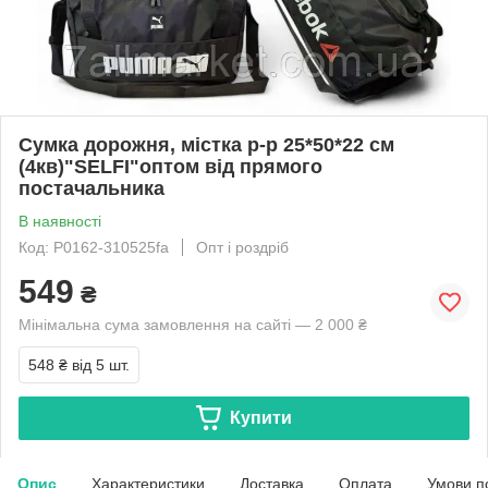
Сумка дорожня, містка р-р 25*50*22 см
(4кв)"SELFI"оптом від прямого
постачальника
В наявності
Код: P0162-310525fa
Опт і роздріб
549
₴
Мінімальна сума замовлення на сайті — 2 000 ₴
548 ₴
від 5 шт.
Купити
Опис
Характеристики
Доставка
Оплата
Умови п