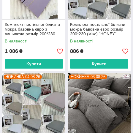
Комплект постільної білизни
Комплект постільної білизни
мокра бавовна євро з
мокра бавовна євро розмір
вишивкою розмір 200*230
200*230 (мікс) "HONEY"
(мікс) "HONEY" недорого від
недорого від прямого
В наявності
В наявності
прямого постачальника
постачальника
1 086
886
₴
₴
Купити
Купити
НОВИНКА 04.08.26
НОВИНКА 03.08.26