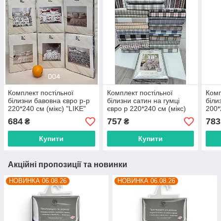
Комплект постільної
Комплект постільної
Комп
білизни бавовна євро р-р
білизни сатин на гумці
біли
220*240 см (мікс) "LIKE"
євро р 220*240 см (мікс)
200*
недорого від прямого
"POSTELKA" недорого від
"POS
684
757
783
₴
₴
постачальника
прямого постачальника
прям
Купити
Купити
Акційні пропозиції та новинки
НОВИНКА 06.08.26
НОВИНКА 06.08.26