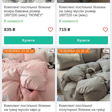
Комплект постільної білизни
Комплект постільної білизни
мокра бавовна розмір
на гумці муслін розмір
180*200 (мікс) "HONEY"
180*220 см (мікс)
недорого від прямого
"POSTELKA" недорого від
В наявності
В наявності
постачальника
прямого постачальника
835
715
₴
₴
Купити
Купити
НОВИНКА 03.08.26
НОВИНКА 03.08.26
Комплект постільної білизни
Комплект постільної
на гумці муслін євро р
полуторної білизни на гумці