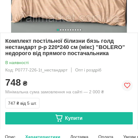
Комплект постільної білизни бязь голд
нестандарт р-р 220*240 см (мікс) "BOLERO"
недорого від прямого постачальника
В наявності
Код: P0777-226-1t_нестандарт
Опт і роздріб
748
₴
Мінімальна сума замовлення на сайті — 2 000 ₴
747 ₴
від 5 шт.
Купити
Опис
Характеристики
Доставка
Оплата
Умови 