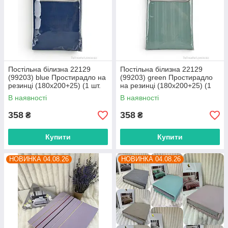
Постільна білизна 22129
Постільна білизна 22129
(99203) blue Простирадло на
(99203) green Простирадло
резинці (180x200+25) (1 шт.
на резинці (180x200+25) (1
р.сітка One size) "Obuvok"
шт. р.сітка One size) "Obuvok"
В наявності
В наявності
оптом від прямого
оптом від прямого
358
358
₴
₴
Купити
Купити
НОВИНКА 04.08.26
НОВИНКА 04.08.26