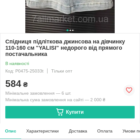
Спідниця підліткова джинсова на дівчинку
110-160 см "YALISI" недорого від прямого
постачальника
В наявності
Код: P0475-25033t
Тільки опт
584
₴
Мінімальне замовлення — 6 шт.
Мінімальна сума замовлення на сайті — 2 000 ₴
Купити
Опис
Характеристики
Доставка
Оплата
Умови п