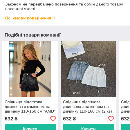
Законом не передбачено повернення та обмін даного товару
належної якості
Всі умови повернення
Подібні товари компанії
Спідниця підліткова
Спідниця підліткова
Спід
джинсова з камінням на
джинсова з камінням на
джин
дівчинку 110-150 см "AMD"
дівчинку 110-160 см (2 кв)
дівч
недорого від прямого
"AMD" недорого від
недо
632
632
632
₴
₴
постачальника
прямого постачальника
пост
Купити
Купити