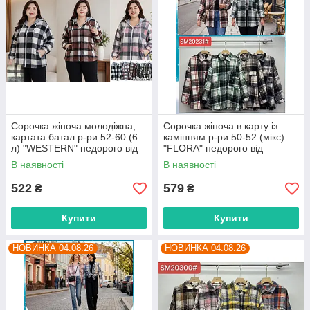
Сорочка жіноча молодіжна,
Сорочка жіноча в карту із
картата батал р-ри 52-60 (6
камінням р-ри 50-52 (мікс)
л) "WESTERN" недорого від
"FLORA" недорого від
прямого постачальника
прямого постачальника
В наявності
В наявності
522
579
₴
₴
Купити
Купити
НОВИНКА 04.08.26
НОВИНКА 04.08.26