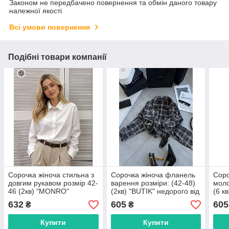
Законом не передбачено повернення та обмін даного товару
належної якості
Всі умови повернення
Подібні товари компанії
Сорочка жіноча стильна з
Сорочка жіноча фланель
Соро
довгим рукавом розмір 42-
варення розміри: (42-48)
моло
46 (2кв) "MONRO"
(2кв) "BUTIK" недорого від
(6 к
недорого від прямого
прямого постачальника
недо
632
605
605
₴
₴
постачальника
пост
Купити
Купити