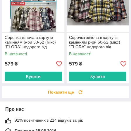
Сорочка жіноча в карту із
Сорочка жіноча в карту із
камінням р-ри 50-52 (мікс)
камінням р-ри 50-52 (мікс)
"FLORA" недорого від
"FLORA" недорого від
прямого постачальника
прямого постачальника
В наявності
В наявності
579
579
₴
₴
Купити
Купити
Показати ще
Про нас
92% позитивних з 214 відгуків за рік
Працює з 25.05.2016