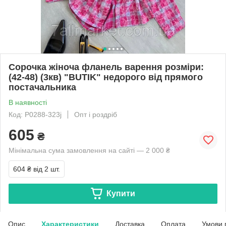
Сорочка жіноча фланель варення розміри:
(42-48) (3кв) "BUTIK" недорого від прямого
постачальника
В наявності
Код: P0288-323j
Опт і роздріб
605
₴
Мінімальна сума замовлення на сайті — 2 000 ₴
604 ₴
від 2 шт.
Купити
Опис
Характеристики
Доставка
Оплата
Умови 