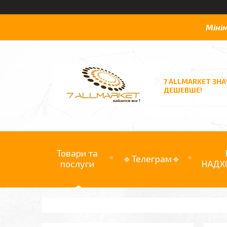
Міні
7 ALLMARKET ЗН
ДЕШЕВШЕ!
Товари та
🔹Телеграм🔹
послуги
НАДХ