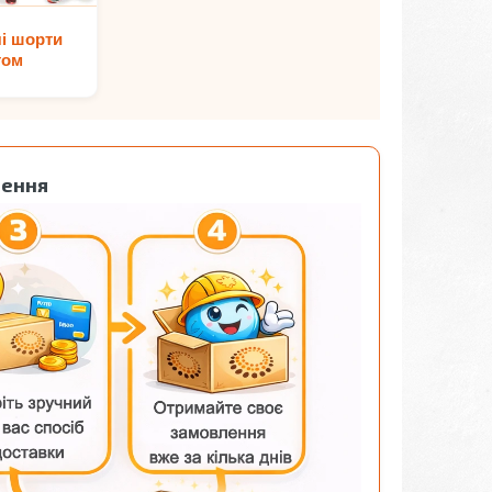
і шорти
том
лення