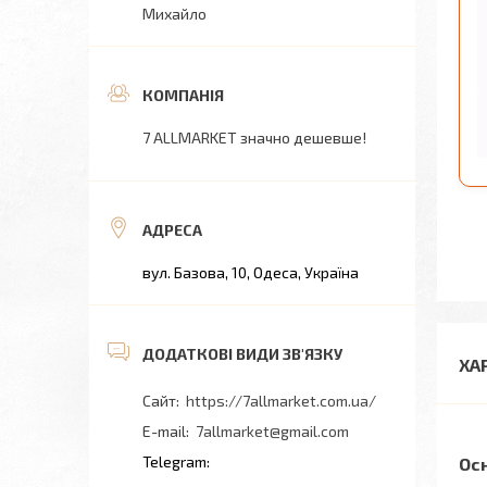
Михайло
7 ALLMARKET значно дешевше!
вул. Базова, 10, Одеса, Україна
ХА
https://7allmarket.com.ua/
7allmarket@gmail.com
Ос