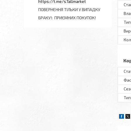
https://t.me/s7allmarket
Ста
ПОВЕРНЕННЯ ТІЛЬКИ У ВИПАДКУ
Вла
БРАКУ!
ПРИЄМНИХ ПОКУПОК!
Тип
Вир
Кол
Ко
Ста
Фас
Сез
Тип