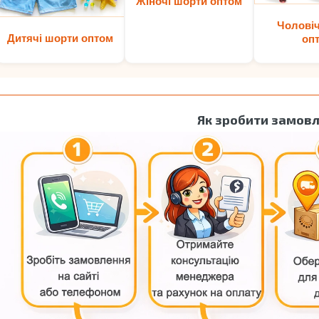
Жіночі шорти оптом
Чоловіч
Дитячі шорти оптом
оп
Як зробити замов