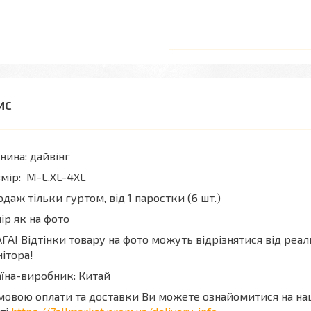
нина: дайвінг
мір: M-L.XL-4XL
даж тільки гуртом, від 1 паростки (6 шт.)
ір як на фото
ГА! Відтінки товару на фото можуть відрізнятися від реа
ітора!
їна-виробник: Китай
мовою оплати та доставки Ви можете ознайомитися на н