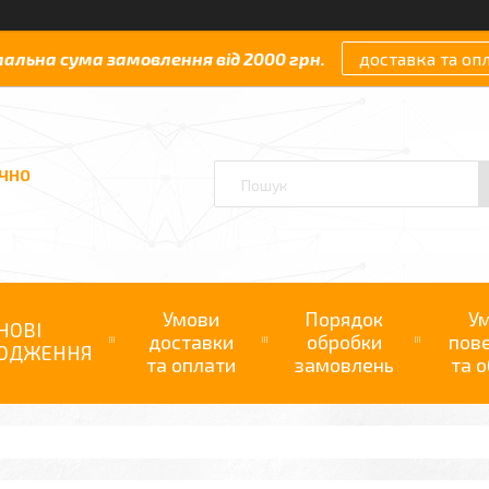
мальна сума замовлення від 2000 грн.
доставка та оп
АЧНО
Умови
Порядок
У
НОВІ
доставки
обробки
пов
ОДЖЕННЯ
та оплати
замовлень
та о