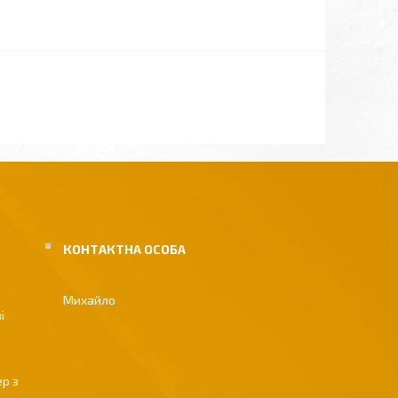
Михайло
і
р з