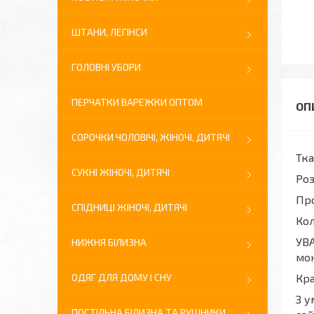
ШТАНИ, ЛЕГІНСИ
ГОЛОВНІ УБОРИ
ПЕРЧАТКИ ВАРЕЖКИ ОПТОМ
СОРОЧКИ ЧОЛОВІЧІ, ЖІНОЧІ, ДИТЯЧІ
Тка
СУКНІ ЖІНОЧІ, ДИТЯЧІ
Роз
Про
СПІДНИЦІ ЖІНОЧІ, ДИТЯЧІ
Кол
УВА
НИЖНЯ БІЛИЗНА
мон
ОДЯГ ДЛЯ ДОМУ І СНУ
Кра
З у
ПОСТІЛЬНА БІЛИЗНА ТА РУШНИКИ