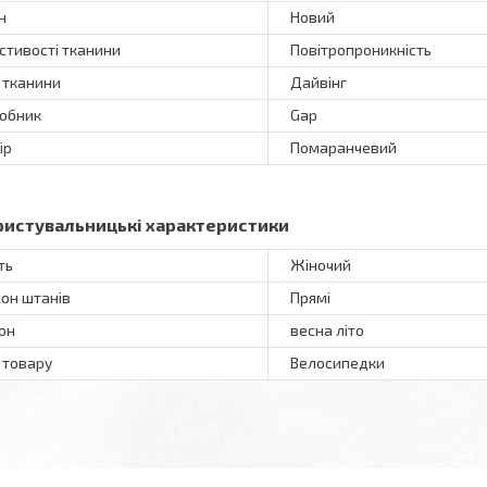
н
Новий
стивості тканини
Повітропроникність
 тканини
Дайвінг
обник
Gap
ір
Помаранчевий
ристувальницькі характеристики
ть
Жіночий
он штанів
Прямі
он
весна літо
 товару
Велосипедки