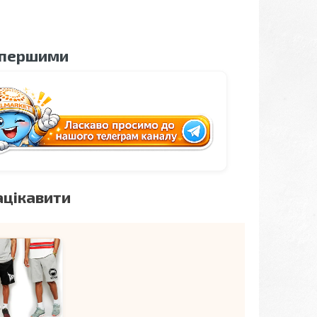
 першими
ацікавити