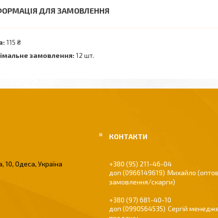
ФОРМАЦІЯ ДЛЯ ЗАМОВЛЕННЯ
а:
115 ₴
імальне замовлення:
12 шт.
, 10, Одеса, Україна
+380 (95) 211-46-04
0966149619
Михайло (оптов
замовлення/скарги)
+380 (97) 681-40-10
0990564535
Сергій менедже
продажу