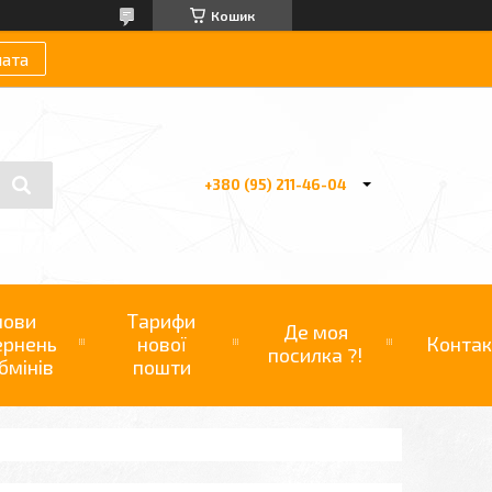
Кошик
лата
+380 (95) 211-46-04
мови
Тарифи
Де моя
ернень
нової
Контак
посилка ?!
бмінів
пошти