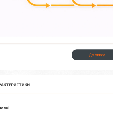
До опису
РАКТЕРИСТИКИ
новні