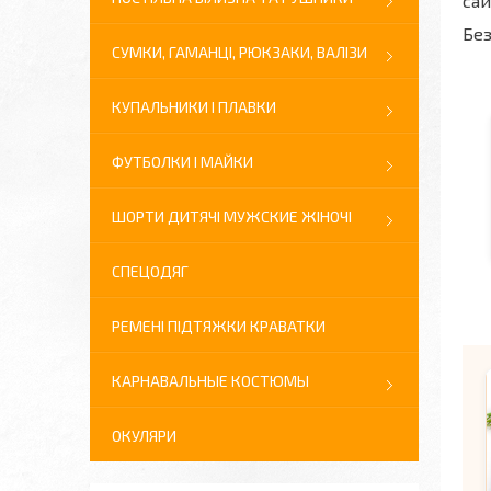
сай
Без
СУМКИ, ГАМАНЦІ, РЮКЗАКИ, ВАЛІЗИ
КУПАЛЬНИКИ І ПЛАВКИ
ФУТБОЛКИ І МАЙКИ
ШОРТИ ДИТЯЧІ МУЖСКИЕ ЖІНОЧІ
СПЕЦОДЯГ
РЕМЕНІ ПІДТЯЖКИ КРАВАТКИ
КАРНАВАЛЬНЫЕ КОСТЮМЫ
ОКУЛЯРИ