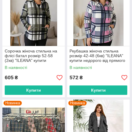
Сорочка жіноча стильна на
Ркубашка жіноча стильна
флісі батал розмір 52-58
розмір 42-48 (6кв) "ILEANA"
(2кв) "ILEANA" купити
купити недорого від прямого
недорого від прямого
постачальника
В наявності
В наявності
постачальника
605
572
₴
₴
Купити
Купити
Новинка
Новинка