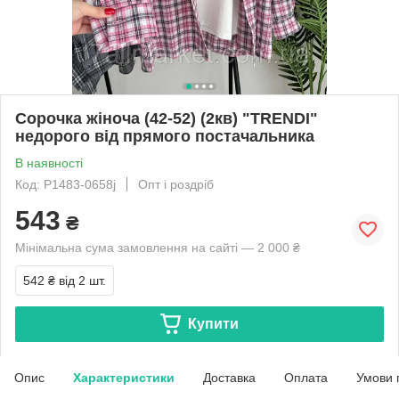
Сорочка жіноча (42-52) (2кв) "TRENDI"
недорого від прямого постачальника
В наявності
Код: P1483-0658j
Опт і роздріб
543
₴
Мінімальна сума замовлення на сайті — 2 000 ₴
542 ₴
від 2 шт.
Купити
Опис
Характеристики
Доставка
Оплата
Умови 