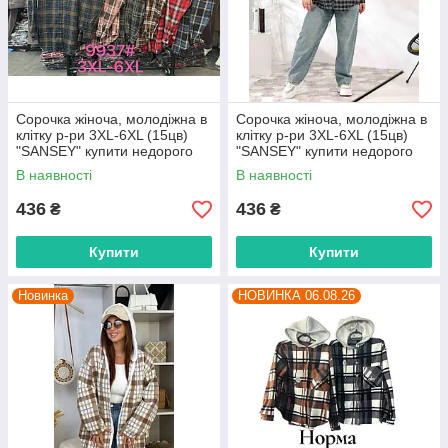
Сорочка жіноча, молодіжна в
Сорочка жіноча, молодіжна в
клітку р-ри 3XL-6XL (15цв)
клітку р-ри 3XL-6XL (15цв)
"SANSEY" купити недорого
"SANSEY" купити недорого
від прямого постачальника
від прямого постачальника
В наявності
В наявності
436
436
₴
₴
Купити
Купити
Новинка
НОВИНКА 06.08.26