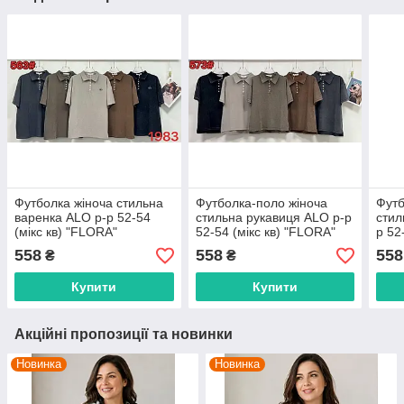
Футболка жіноча стильна
Футболка-поло жіноча
Футб
варенка ALO р-р 52-54
стильна рукавиця ALO р-р
стил
(мікс кв) "FLORA"
52-54 (мікс кв) "FLORA"
р 52
недорого від прямого
недорого від прямого
недо
558
558
558
₴
₴
постачальника
постачальника
пост
Купити
Купити
Акційні пропозиції та новинки
Новинка
Новинка