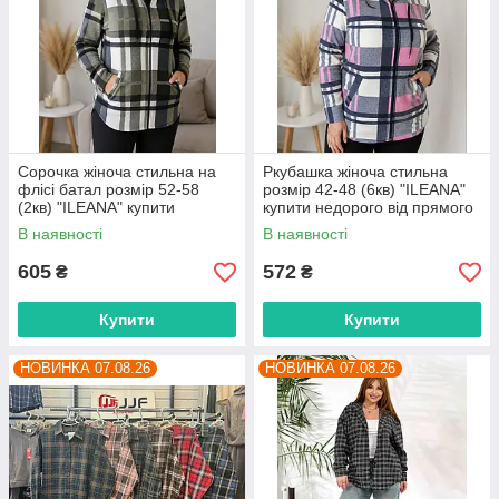
Сорочка жіноча стильна на
Ркубашка жіноча стильна
флісі батал розмір 52-58
розмір 42-48 (6кв) "ILEANA"
(2кв) "ILEANA" купити
купити недорого від прямого
недорого від прямого
постачальника
В наявності
В наявності
постачальника
605
572
₴
₴
Купити
Купити
НОВИНКА 07.08.26
НОВИНКА 07.08.26