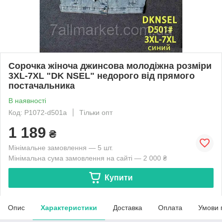
Сорочка жіноча джинсова молодіжна розміри
3XL-7XL "DK NSEL" недорого від прямого
постачальника
В наявності
Код: P1072-d501a
Тільки опт
1 189
₴
Мінімальне замовлення — 5 шт.
Мінімальна сума замовлення на сайті — 2 000 ₴
Купити
Опис
Характеристики
Доставка
Оплата
Умови 