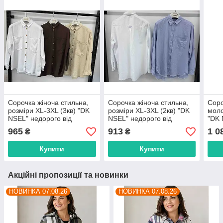
Сорочка жіноча стильна,
Сорочка жіноча стильна,
Соро
розміри XL-3XL (3кв) "DK
розміри XL-3XL (2кв) "DK
моло
NSEL" недорого від
NSEL" недорого від
"DK 
прямого постачальника
прямого постачальника
прям
965
913
1 0
₴
₴
Купити
Купити
Акційні пропозиції та новинки
НОВИНКА 07.08.26
НОВИНКА 07.08.26