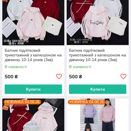
Батник підлітковий
Батник підлітковий
трикотажний з капюшоном на
трикотажний з капюшоном на
дівчинку 10-14 років (3кв)
дівчинку 10-14 років (3кв)
"FUNTIK" недорого від
"FUNTIK" недорого від
В наявності
В наявності
прямого постачальника
прямого постачальника
500
500
₴
₴
Купити
Купити
НОВИНКА 04.08.26
НОВИНКА 04.08.26