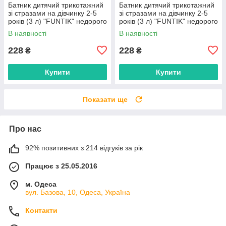
Батник дитячий трикотажний
Батник дитячий трикотажний
зі стразами на дівчинку 2-5
зі стразами на дівчинку 2-5
років (3 л) "FUNTIK" недорого
років (3 л) "FUNTIK" недорого
від прямого постачальника
від прямого постачальника
В наявності
В наявності
228
228
₴
₴
Купити
Купити
Показати ще
Про нас
92% позитивних з 214 відгуків за рік
Працює з 25.05.2016
м. Одеса
вул. Базова, 10, Одеса, Україна
Контакти