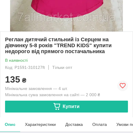
Реглан дитячий стильний із Серцем на
дівчинку 5-8 років "TREND KIDS" купити
недорого від прямого постачальника
В наявності
Код: P1591-310127ft
Тільки опт
135
₴
Мінімальне замовлення — 4 шт.
Мінімальна сума замовлення на сайті — 2 000 ₴
Купити
Опис
Характеристики
Доставка
Оплата
Умови п