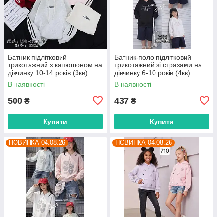
Батник підлітковий
Батник-поло підлітковий
трикотажний з капюшоном на
трикотажний зі стразами на
дівчинку 10-14 років (3кв)
дівчинку 6-10 років (4кв)
"FUNTIK" недорого від
"FUNTIK" недорого від
В наявності
В наявності
прямого постачальника
прямого постачальника
500
437
₴
₴
Купити
Купити
НОВИНКА 04.08.26
НОВИНКА 04.08.26