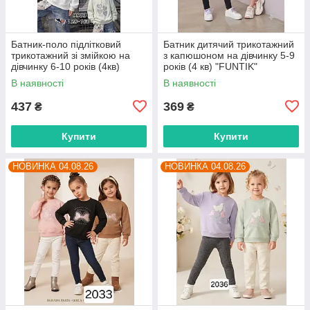
Батник-поло підлітковий
Батник дитячий трикотажний
трикотажний зі змійкою на
з капюшоном на дівчинку 5-9
дівчинку 6-10 років (4кв)
років (4 кв) "FUNTIK"
"FUNTIK" недорого від
недорого від прямого
В наявності
В наявності
прямого постачальника
постачальника
437
369
₴
₴
Купити
Купити
НОВИНКА 04.08.26
НОВИНКА 04.08.26