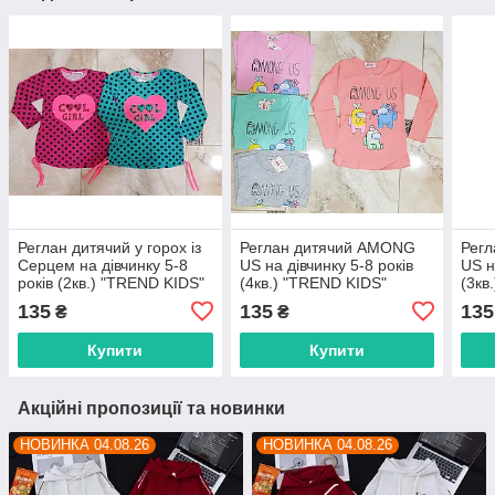
Реглан дитячий у горох із
Реглан дитячий AMONG
Рег
Серцем на дівчинку 5-8
US на дівчинку 5-8 років
US н
років (2кв.) "TREND KIDS"
(4кв.) "TREND KIDS"
(3кв
купити недорого від
купити недорого від
купи
135
135
135
₴
₴
прямого постачальника
прямого постачальника
прям
Купити
Купити
Акційні пропозиції та новинки
НОВИНКА 04.08.26
НОВИНКА 04.08.26