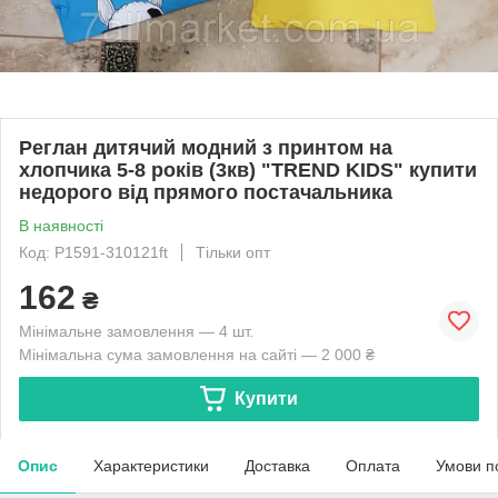
Реглан дитячий модний з принтом на
хлопчика 5-8 років (3кв) "TREND KIDS" купити
недорого від прямого постачальника
В наявності
Код: P1591-310121ft
Тільки опт
162
₴
Мінімальне замовлення — 4 шт.
Мінімальна сума замовлення на сайті — 2 000 ₴
Купити
Опис
Характеристики
Доставка
Оплата
Умови п