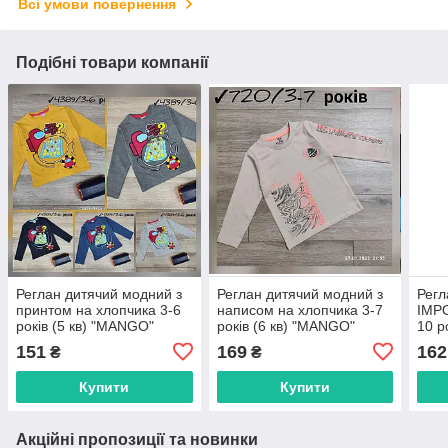
Всі умови повернення
Подібні товари компанії
Реглан дитячий модний з
Реглан дитячий модний з
Регл
принтом на хлопчика 3-6
написом на хлопчика 3-7
IMPO
років (5 кв) "MANGO"
років (6 кв) "MANGO"
10 р
купити недорого від
купити недорого від
купи
151
169
162
₴
₴
прямого постачальника
прямого постачальника
прям
Купити
Купити
Акційні пропозиції та новинки