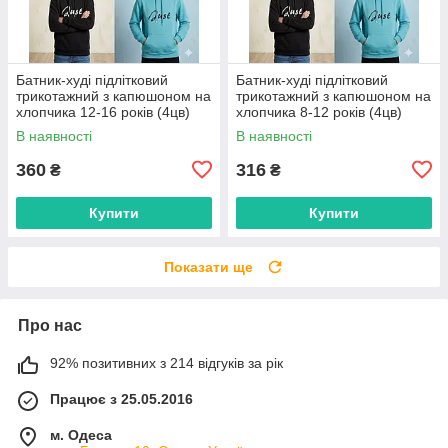
Батник-худі підлітковий
Батник-худі підлітковий
трикотажний з капюшоном на
трикотажний з капюшоном на
хлопчика 12-16 років (4цв)
хлопчика 8-12 років (4цв)
"MIX" недорого від прямого
"MIX" недорого від прямого
В наявності
В наявності
постачальника
постачальника
360
316
₴
₴
Купити
Купити
Показати ще
Про нас
92% позитивних з 214 відгуків за рік
Працює з 25.05.2016
м. Одеса