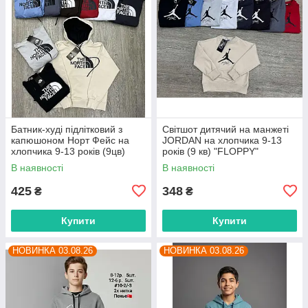
Батник-худі підлітковий з
Світшот дитячий на манжеті
капюшоном Норт Фейс на
JORDAN на хлопчика 9-13
хлопчика 9-13 років (9цв)
років (9 кв) "FLOPPY"
"FLOPPY" недорого від
недорого від прямого
В наявності
В наявності
прямого постачальника
постачальника
425
348
₴
₴
Купити
Купити
НОВИНКА 03.08.26
НОВИНКА 03.08.26