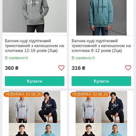
Батник-худі підлітковий
Батник-худі підлітковий
трикотажний з капюшоном на
трикотажний з капюшоном на
хлопчика 12-16 років (3цв)
хлопчика 8-12 років (2цв)
"MIX" недорого від прямого
"MIX" недорого від прямого
В наявності
В наявності
постачальника
постачальника
360
316
₴
₴
Купити
Купити
НОВИНКА 03.08.26
НОВИНКА 03.08.26