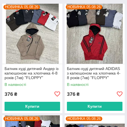
НОВИНКА 05.08.26
НОВИНКА 05.08.26
Батник-худі дитячий Андер із
Батник-худі дитячий ADIDAS
капюшоном на хлопчика 4-8
з капюшоном на хлопчика 4-
років (7кв) "FLOPPY"
8 років (7кв) "FLOPPY"
недорого від прямого
недорого від прямого
В наявності
В наявності
постачальника
постачальника
376
376
₴
₴
Купити
Купити
НОВИНКА 05.08.26
НОВИНКА 05.08.26