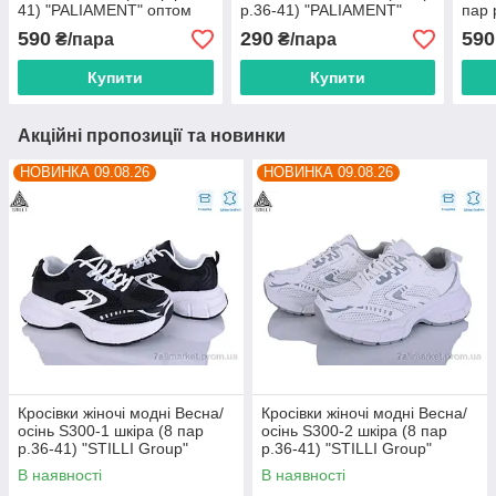
41) "PALIAMENT" оптом
р.36-41) "PALIAMENT"
пар 
від прямого
оптом від прямого
опто
590
290
590
₴/пара
₴/пара
постачальника
постачальника
пост
Купити
Купити
Акційні пропозиції та новинки
НОВИНКА 09.08.26
НОВИНКА 09.08.26
Кросівки жіночі модні Весна/
Кросівки жіночі модні Весна/
осінь S300-1 шкіра (8 пар
осінь S300-2 шкіра (8 пар
р.36-41) "STILLI Group"
р.36-41) "STILLI Group"
оптом від прямого
оптом від прямого
В наявності
В наявності
постачальника
постачальника