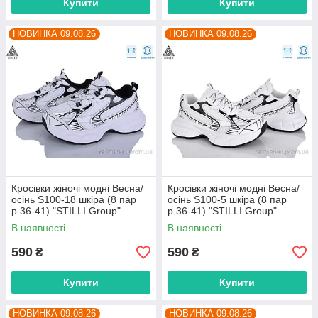
Купити
Купити
НОВИНКА 09.08.26
НОВИНКА 09.08.26
Кросівки жіночі модні Весна/
Кросівки жіночі модні Весна/
осінь S100-18 шкіра (8 пар
осінь S100-5 шкіра (8 пар
р.36-41) "STILLI Group"
р.36-41) "STILLI Group"
оптом від прямого
оптом від прямого
В наявності
В наявності
постачальника
постачальника
590
590
₴
₴
Купити
Купити
НОВИНКА 09.08.26
НОВИНКА 09.08.26