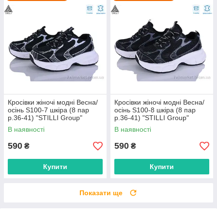
Кросівки жіночі модні Весна/
Кросівки жіночі модні Весна/
осінь S100-7 шкіра (8 пар
осінь S100-8 шкіра (8 пар
р.36-41) "STILLI Group"
р.36-41) "STILLI Group"
оптом від прямого
оптом від прямого
В наявності
В наявності
постачальника
постачальника
590
590
₴
₴
Купити
Купити
Показати ще