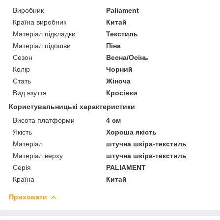
Виробник
Paliament
Країна виробник
Китай
Матеріал підкладки
Текстиль
Матеріал підошви
Піна
Сезон
Весна/Осінь
Колір
Чорний
Стать
Жіноча
Вид взуття
Кросівки
Користувальницькі характеристики
Висота платформи
4 см
Якість
Хороша якість
Матеріал
штучна шкіра-текстиль
Матеріал верху
штучна шкіра-текстиль
Серія
PALIAMENT
Країна
Китай
Приховати