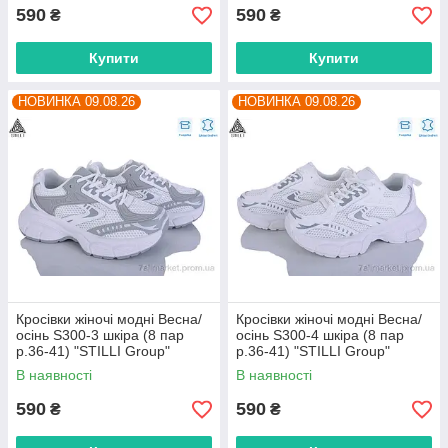
590
590
₴
₴
Купити
Купити
НОВИНКА 09.08.26
НОВИНКА 09.08.26
Кросівки жіночі модні Весна/
Кросівки жіночі модні Весна/
осінь S300-3 шкіра (8 пар
осінь S300-4 шкіра (8 пар
р.36-41) "STILLI Group"
р.36-41) "STILLI Group"
оптом від прямого
оптом від прямого
В наявності
В наявності
постачальника
постачальника
590
590
₴
₴