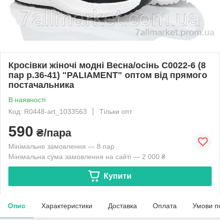
Кросівки жіночі модні Весна/осінь C0022-6 (8
пар р.36-41) "PALIAMENT" оптом від прямого
постачальника
В наявності
Код: R0448-art_1033563
Тільки опт
590
₴/пара
Мінімальне замовлення — 8 пар
Мінімальна сума замовлення на сайті — 2 000 ₴
Купити
Опис
Характеристики
Доставка
Оплата
Умови п