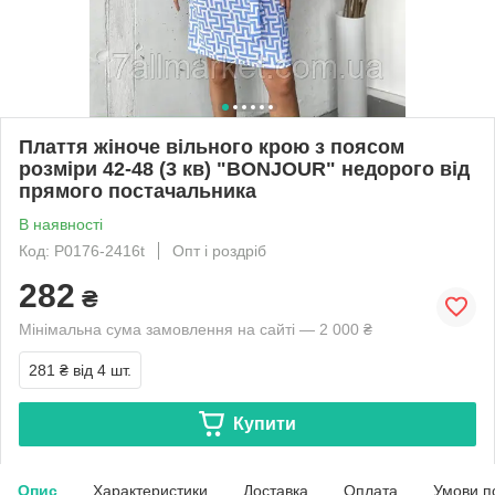
Плаття жіноче вільного крою з поясом
розміри 42-48 (3 кв) "BONJOUR" недорого від
прямого постачальника
В наявності
Код: P0176-2416t
Опт і роздріб
282
₴
Мінімальна сума замовлення на сайті — 2 000 ₴
281 ₴
від 4 шт.
Купити
Опис
Характеристики
Доставка
Оплата
Умови п