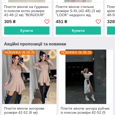
Плаття жіноче на ґудзиках
Плаття жіноче стильне
Плат
із поясом котон розміри
розміри S-XL (42-48) (3 кв)
крою
42-48 (2 кв) "BONJOUR"
"LOOK" недорого від
48-5
недорого від прямого
прямого постачальника
недо
305
451
328
₴
₴
постачальника
пост
Купити
Купити
Акційні пропозиції та новинки
НОВИНКА 06.08.26
НОВИНКА 06.08.26
Плаття жіноче ангорове
Плаття жіноче ангора рубчик
розміри 42-52 (6 кв)
із поясом розміри 42-52 (5