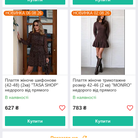
НОВИНКА 06.08.26
НОВИНКА 02.08.26
Плаття жіноче шифонове
Плаття жіноче трикотажне
(42-48) (2кв) "TASA SHOP"
розмір 42-46 (2 кв) "MONRO"
недорого від прямого
недорого від прямого
постачальника
постачальника
В наявності
В наявності
627
783
₴
₴
Купити
Купити
Показати ще