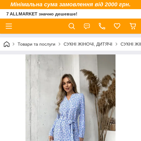
Мінімальна сума замовлення від 2000 грн.
7 ALLMARKET значно дешевше!
Товари та послуги
СУКНІ ЖІНОЧІ, ДИТЯЧІ
СУКНІ ЖІ