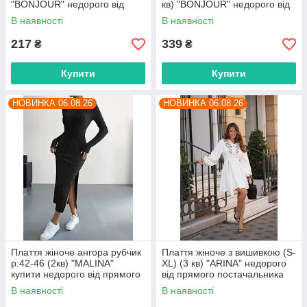
"BONJOUR" недорого від
кв) "BONJOUR" недорого від
прямого постачальника
прямого постачальника
В наявності
В наявності
217
339
₴
₴
Купити
Купити
НОВИНКА 06.08.26
НОВИНКА 06.08.26
Плаття жіноче ангора рубчик
Плаття жіноче з вишивкою (S-
р:42-46 (2кв) "MALINA"
XL) (3 кв) "ARINA" недорого
купити недорого від прямого
від прямого постачальника
постачальника
В наявності
В наявності