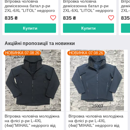
Вітровка чоловіча
Вітровка чоловіча
Вітр
демісезонна батал р-ри
демісезонна батал р-ри
демі
2XL-6XL "LITOL" недорого
2XL-6XL "LITOL" недорого
2XL-
від прямого
від прямого
недо
835
835
835
₴
₴
постачальника
постачальника
пост
Купити
Купити
Акційні пропозиції та новинки
НОВИНКА 07.08.26
НОВИНКА 07.08.26
Вітровка чоловіча молодіжна
Вітровка чоловіча молодіжна
на флісі р-ри L-4XL
на флісі р-ри L-4XL
(4кв)"MIHAIL" недорого від
(4кв)"MIHAIL" недорого від
прямого постачальника
прямого постачальника