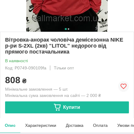
Вітровка-анорак чоловіча демісезонна NIKE
р-ри S-2XL (2кв) "LITOL" недорого від
прямого постачальника
В наявності
Код: P0749-090109fa
Тільки опт
808
₴
Мінімальне замовлення — 5 шт.
Мінімальна сума замовлення на сайті — 2 000 ₴
Купити
Опис
Характеристики
Доставка
Оплата
Умови п