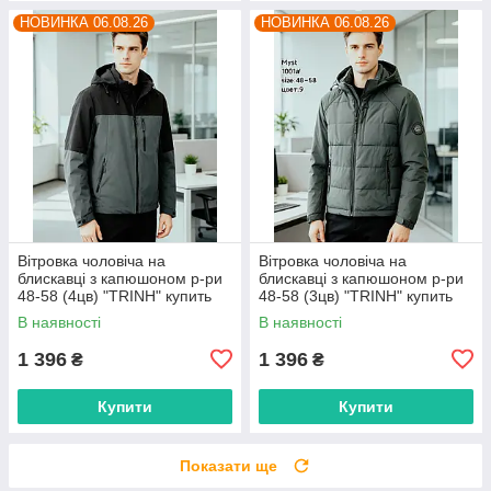
НОВИНКА 06.08.26
НОВИНКА 06.08.26
Вітровка чоловіча на
Вітровка чоловіча на
блискавці з капюшоном р-ри
блискавці з капюшоном р-ри
48-58 (4цв) "TRINH" купить
48-58 (3цв) "TRINH" купить
гуртом в Одесі на 7км
гуртом в Одесі на 7км
В наявності
В наявності
1 396
1 396
₴
₴
Купити
Купити
Показати ще