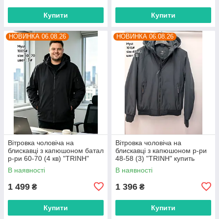
Купити
Купити
НОВИНКА 06.08.26
НОВИНКА 06.08.26
Вітровка чоловіча на
Вітровка чоловіча на
блискавці з капюшоном батал
блискавці з капюшоном р-ри
р-ри 60-70 (4 кв) "TRINH"
48-58 (3) "TRINH" купить
купити гуртом в Одесі на 7км
гуртом в Одесі на 7км
В наявності
В наявності
1 499
1 396
₴
₴
Купити
Купити