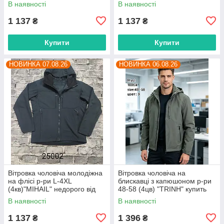
В наявності
В наявності
1 137
1 137
₴
₴
Купити
Купити
НОВИНКА 07.08.26
НОВИНКА 06.08.26
Вітровка чоловіча молодіжна
Вітровка чоловіча на
на флісі р-ри L-4XL
блискавці з капюшоном р-ри
(4кв)"MIHAIL" недорого від
48-58 (4цв) "TRINH" купить
прямого постачальника
гуртом в Одесі на 7км
В наявності
В наявності
1 137
1 396
₴
₴