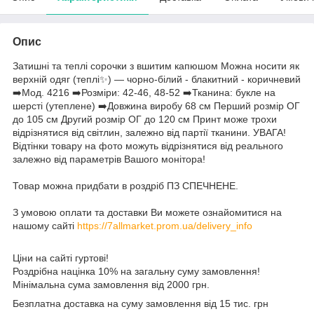
Опис
Затишні та теплі сорочки з вшитим капюшом Можна носити як
верхній одяг (теплі✨) — чорно-білий - блакитний - коричневий
➡️Мод. 4216 ➡️Розміри: 42-46, 48-52 ➡️Тканина: букле на
шерсті (утеплене) ➡️Довжина виробу 68 см Перший розмір ОГ
до 105 см Другий розмір ОГ до 120 см Принт може трохи
відрізнятися від світлин, залежно від партії тканини. УВАГА!
Відтінки товару на фото можуть відрізнятися від реального
залежно від параметрів Вашого монітора!
Товар можна придбати в роздріб ПЗ СПЕЧНЕНЕ.
З умовою оплати та доставки Ви можете ознайомитися на
нашому сайті
https://7allmarket.prom.ua/delivery_info
Ціни на сайті гуртові!
Роздрібна націнка 10% на загальну суму замовлення!
Мінімальна сума замовлення від 2000 грн.
Безплатна доставка на суму замовлення від 15 тис. грн