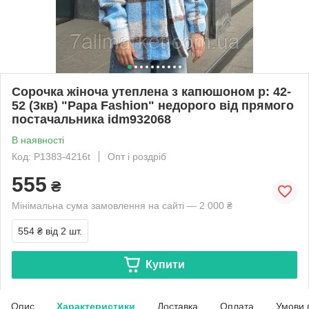
Сорочка жіноча утеплена з капюшоном р: 42-
52 (3кв) "Papa Fashion" недорого від прямого
постачальника idm932068
В наявності
Код: P1383-4216t
Опт і роздріб
555
₴
Мінімальна сума замовлення на сайті — 2 000 ₴
554 ₴
від 2 шт.
Купити
Опис
Характеристики
Доставка
Оплата
Умови 