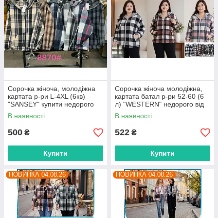
Сорочка жіноча, молодіжна
Сорочка жіноча молодіжна,
картата р-ри L-4XL (6кв)
картата батал р-ри 52-60 (6
"SANSEY" купити недорого
л) "WESTERN" недорого від
від прямого постачальника
прямого постачальника
В наявності
В наявності
500
522
₴
₴
Купити
Купити
НОВИНКА 04.08.26
НОВИНКА 04.08.26