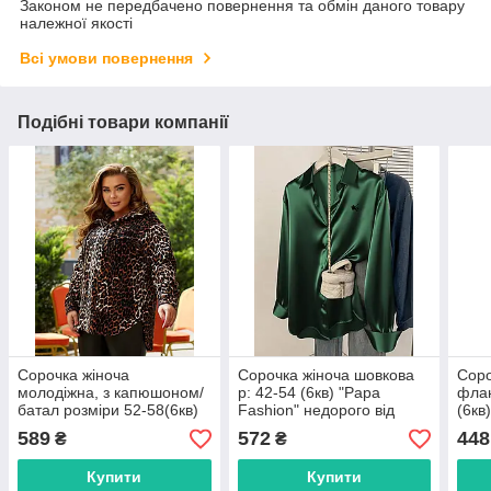
Законом не передбачено повернення та обмін даного товару
належної якості
Всі умови повернення
Подібні товари компанії
Сорочка жіноча
Сорочка жіноча шовкова
Соро
молодіжна, з капюшоном/
р: 42-54 (6кв) "Papa
флан
батал розміри 52-58(6кв)
Fashion" недорого від
(6кв
"SVITANOK" недорого від
прямого постачальника
недо
589
572
448
₴
₴
прямого постачальника
idm932068
пост
Купити
Купити