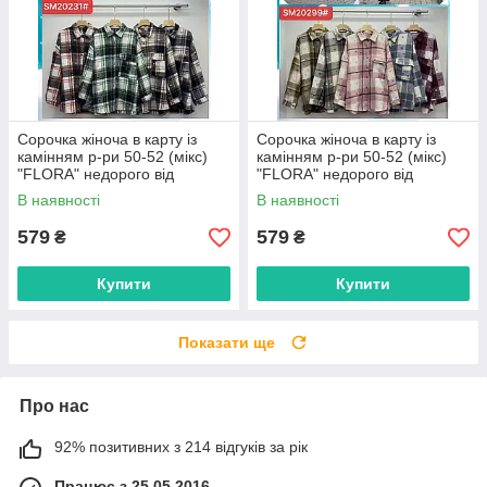
Сорочка жіноча в карту із
Сорочка жіноча в карту із
камінням р-ри 50-52 (мікс)
камінням р-ри 50-52 (мікс)
"FLORA" недорого від
"FLORA" недорого від
прямого постачальника
прямого постачальника
В наявності
В наявності
579
579
₴
₴
Купити
Купити
Показати ще
Про нас
92% позитивних з 214 відгуків за рік
Працює з 25.05.2016