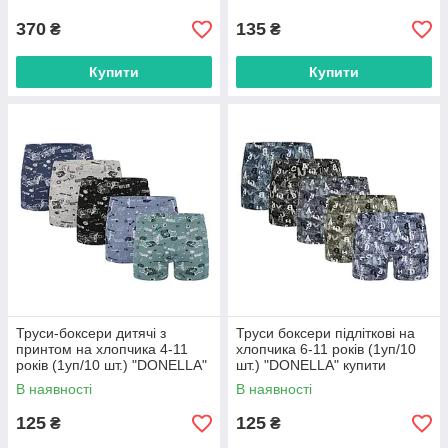
постачальника
370
135
₴
₴
Купити
Купити
Труси-боксери дитячі з
Труси боксери підліткові на
принтом на хлопчика 4-11
хлопчика 6-11 років (1уп/10
років (1уп/10 шт.) "DONELLA"
шт.) "DONELLA" купити
купити гуртом в Одесі на 7 км
гуртом в Одесі на 7 км
В наявності
В наявності
125
125
₴
₴