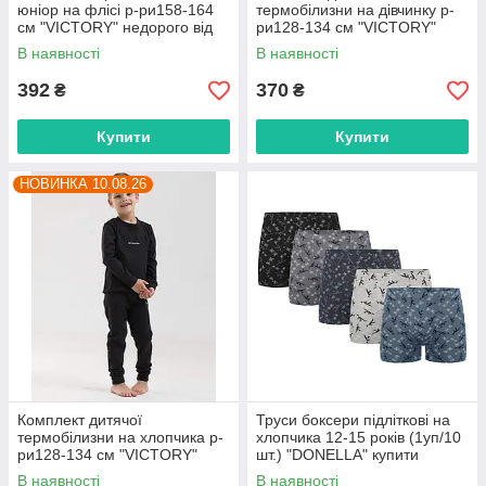
юніор на флісі р-ри158-164
термобілизни на дівчинку р-
см "VICTORY" недорого від
ри128-134 см "VICTORY"
прямого постачальника
недорого від прямого
В наявності
В наявності
постачальника
392
370
₴
₴
Купити
Купити
НОВИНКА 10.08.26
Комплект дитячої
Труси боксери підліткові на
термобілизни на хлопчика р-
хлопчика 12-15 років (1уп/10
ри128-134 см "VICTORY"
шт.) "DONELLA" купити
недорого від прямого
гуртом в Одесі на 7 км
В наявності
В наявності