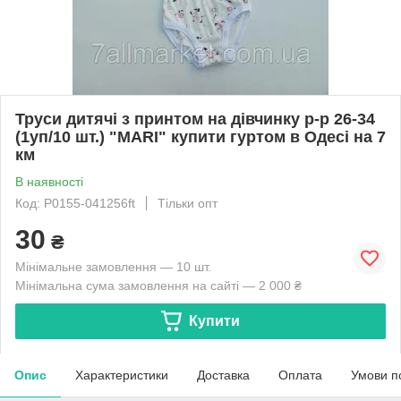
Труси дитячі з принтом на дівчинку р-р 26-34
(1уп/10 шт.) "MARI" купити гуртом в Одесі на 7
км
В наявності
Код: P0155-041256ft
Тільки опт
30
₴
Мінімальне замовлення — 10 шт.
Мінімальна сума замовлення на сайті — 2 000 ₴
Купити
Опис
Характеристики
Доставка
Оплата
Умови п