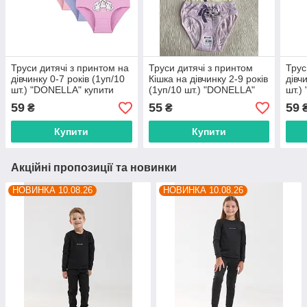
Труси дитячі з принтом на
Труси дитячі з принтом
Трус
дівчинку 0-7 років (1уп/10
Кішка на дівчинку 2-9 років
дівч
шт.) "DONELLA" купити
(1уп/10 шт.) "DONELLA"
шт.)
гуртом в Одесі на 7 км
купити гуртом в Одесі на 7
гурт
59
55
59
₴
₴
км
Купити
Купити
Акційні пропозиції та новинки
НОВИНКА 10.08.26
НОВИНКА 10.08.26