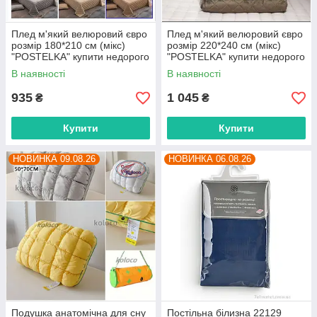
Плед м'який велюровий євро
Плед м'який велюровий євро
розмір 180*210 см (мікс)
розмір 220*240 см (мікс)
"POSTELKA" купити недорого
"POSTELKA" купити недорого
від прямого постачальника
від прямого постачальника
В наявності
В наявності
935
1 045
₴
₴
Купити
Купити
НОВИНКА 09.08.26
НОВИНКА 06.08.26
Подушка анатомічна для сну
Постільна білизна 22129