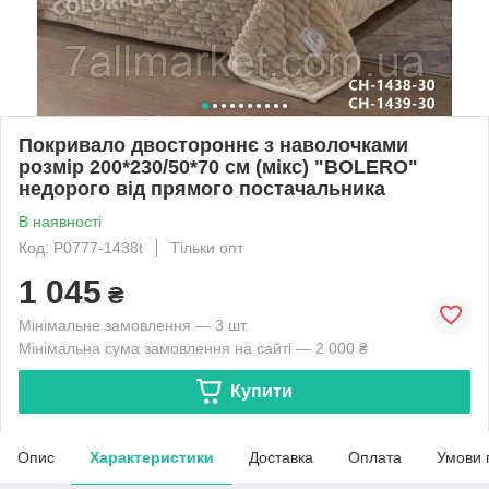
Покривало двостороннє з наволочками
розмір 200*230/50*70 см (мікс) "BOLERO"
недорого від прямого постачальника
В наявності
Код: P0777-1438t
Тільки опт
1 045
₴
Мінімальне замовлення — 3 шт.
Мінімальна сума замовлення на сайті — 2 000 ₴
Купити
Опис
Характеристики
Доставка
Оплата
Умови 