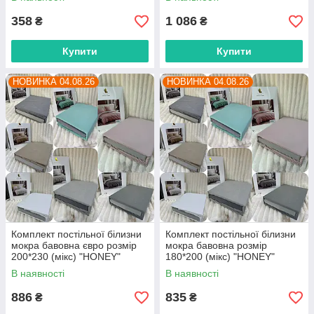
оптом від прямого
прямого постачальника
358
1 086
₴
₴
Купити
Купити
НОВИНКА 04.08.26
НОВИНКА 04.08.26
Комплект постільної білизни
Комплект постільної білизни
мокра бавовна євро розмір
мокра бавовна розмір
200*230 (мікс) "HONEY"
180*200 (мікс) "HONEY"
недорого від прямого
недорого від прямого
В наявності
В наявності
постачальника
постачальника
886
835
₴
₴