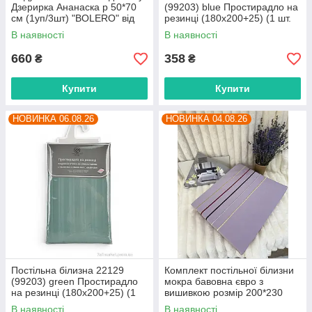
Дзерирка Ананаска р 50*70
(99203) blue Простирадло на
см (1уп/3шт) "BOLERO" від
резинці (180x200+25) (1 шт.
прямого постачальника
р.сітка One size) "Obuvok"
В наявності
В наявності
оптом від прямого
660
358
₴
₴
Купити
Купити
НОВИНКА 06.08.26
НОВИНКА 04.08.26
Постільна білизна 22129
Комплект постільної білизни
(99203) green Простирадло
мокра бавовна євро з
на резинці (180x200+25) (1
вишивкою розмір 200*230
шт. р.сітка One size) "Obuvok"
(мікс) "HONEY" недорого від
В наявності
В наявності