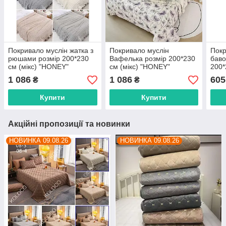
Покривало муслін жатка з
Покривало муслін
Покр
рюшами розмір 200*230
Вафелька розмір 200*230
баво
см (мікс) "HONEY"
см (мікс) "HONEY"
200*
недорого від прямого
недорого від прямого
"POS
1 086
1 086
605
₴
₴
постачальника
постачальника
прям
Купити
Купити
Акційні пропозиції та новинки
НОВИНКА 09.08.26
НОВИНКА 09.08.26