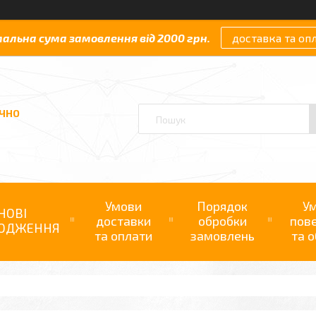
мальна сума замовлення від 2000 грн.
доставка та оп
АЧНО
Умови
Порядок
У
НОВІ
доставки
обробки
пов
ОДЖЕННЯ
та оплати
замовлень
та о