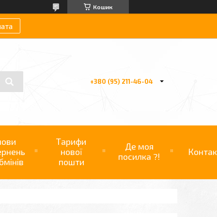
Кошик
лата
+380 (95) 211-46-04
мови
Тарифи
Де моя
ернень
нової
Контак
посилка ?!
бмінів
пошти