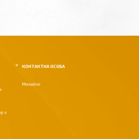
Михайло
і
р з