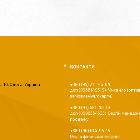
, 10, Одеса, Україна
+380 (95) 211-46-04
0966149619
Михайло (оптов
замовлення/скарги)
+380 (97) 681-40-10
0990564535
Сергій менедже
продажу
+380 (96) 614-96-15
Ольга фінансові питання