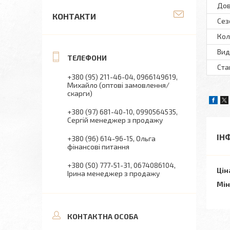
Дов
КОНТАКТИ
Сез
Кол
Вид
Ста
+380 (95) 211-46-04
0966149619
Михайло (оптові замовлення/
скарги)
+380 (97) 681-40-10
0990564535
Сергій менеджер з продажу
ІН
+380 (96) 614-96-15
Ольга
фінансові питання
+380 (50) 777-51-31
0674086104
Цін
Ірина менеджер з продажу
Мін