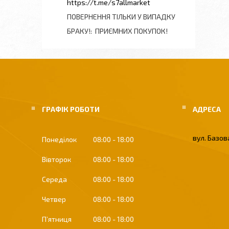
https://t.me/s7allmarket
ПОВЕРНЕННЯ ТІЛЬКИ У ВИПАДКУ
БРАКУ!
ПРИЄМНИХ ПОКУПОК!
ГРАФІК РОБОТИ
вул. Базова
Понеділок
08:00
18:00
Вівторок
08:00
18:00
Середа
08:00
18:00
Четвер
08:00
18:00
Пʼятниця
08:00
18:00