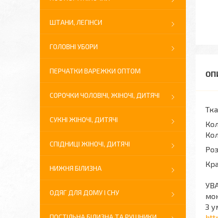
ШТАНИ, ЛЕГІНСИ
ГОЛОВНІ УБОРИ
ПЕРЧАТКИ ВАРЕЖКИ ОПТОМ
СОРОЧКИ ЧОЛОВІЧІ, ЖІНОЧІ, ДИТЯЧІ
Тка
СУКНІ ЖІНОЧІ, ДИТЯЧІ
Кол
Кол
СПІДНИЦІ ЖІНОЧІ, ДИТЯЧІ
Роз
Кра
НИЖНЯ БІЛИЗНА
УВА
ОДЯГ ДЛЯ ДОМУ І СНУ
мон
З у
ПОСТІЛЬНА БІЛИЗНА ТА РУШНИКИ
htt