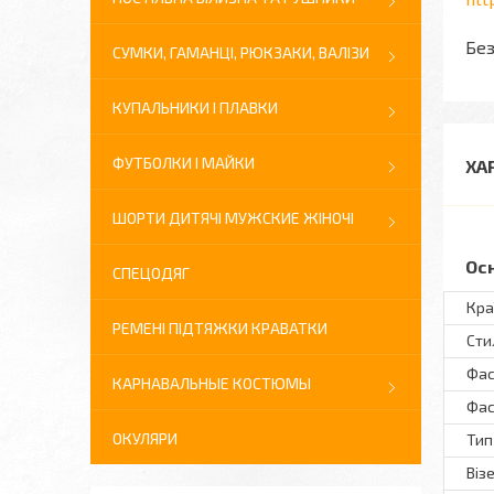
Без
СУМКИ, ГАМАНЦІ, РЮКЗАКИ, ВАЛІЗИ
КУПАЛЬНИКИ І ПЛАВКИ
ФУТБОЛКИ І МАЙКИ
ХА
ШОРТИ ДИТЯЧІ МУЖСКИЕ ЖІНОЧІ
Ос
СПЕЦОДЯГ
Кра
РЕМЕНІ ПІДТЯЖКИ КРАВАТКИ
Сти
Фас
КАРНАВАЛЬНЫЕ КОСТЮМЫ
Фас
ОКУЛЯРИ
Тип
Віз