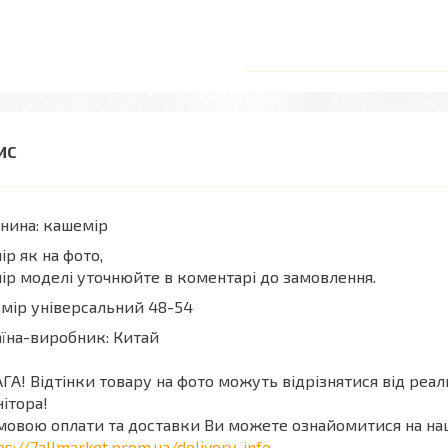
нина: кашемір
ір як на фото,
ір моделі уточнюйте в коментарі до замовлення.
мір універсальний 48-54
їна-виробник: Китай
ГА! Відтінки товару на фото можуть відрізнятися від реа
ітора!
мовою оплати та доставки Ви можете ознайомитися на на
ps://7allmarket.prom.ua/delivery_info