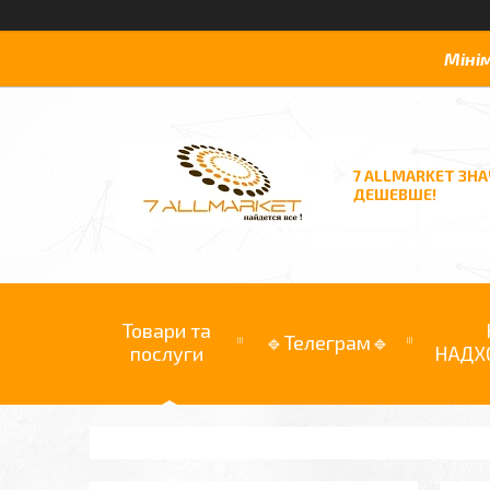
Міні
7 ALLMARKET ЗН
ДЕШЕВШЕ!
Товари та
🔹Телеграм🔹
послуги
НАДХ