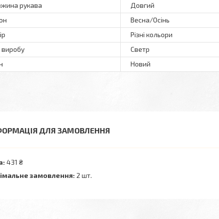
жина рукава
Довгий
он
Весна/Осінь
ір
Різні кольори
 виробу
Светр
н
Новий
ФОРМАЦІЯ ДЛЯ ЗАМОВЛЕННЯ
а:
431 ₴
імальне замовлення:
2 шт.