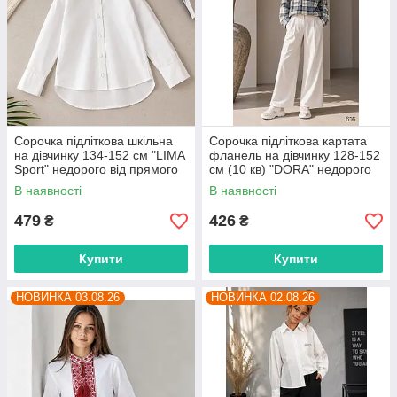
Сорочка підліткова шкільна
Сорочка підліткова картата
на дівчинку 134-152 см "LIMA
фланель на дівчинку 128-152
Sport" недорого від прямого
см (10 кв) "DORA" недорого
постачальника
від прямого постачальника
В наявності
В наявності
479
426
₴
₴
Купити
Купити
НОВИНКА 03.08.26
НОВИНКА 02.08.26