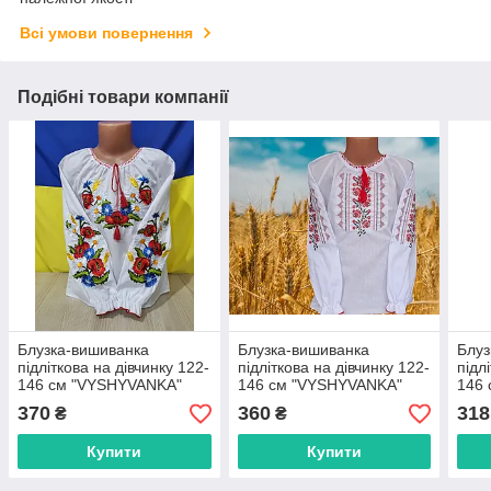
Всі умови повернення
Подібні товари компанії
Блузка-вишиванка
Блузка-вишиванка
Блуз
підліткова на дівчинку 122-
підліткова на дівчинку 122-
підл
146 см "VYSHYVANKA"
146 см "VYSHYVANKA"
146
недорогого від прямого
недорогого від прямого
недо
370
360
318
₴
₴
постачальника
постачальника
пост
Купити
Купити