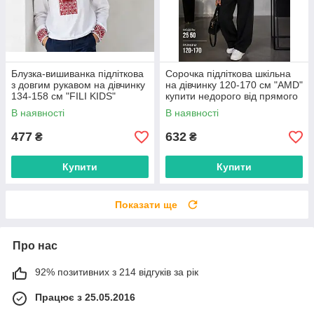
Блузка-вишиванка підліткова
Сорочка підліткова шкільна
з довгим рукавом на дівчинку
на дівчинку 120-170 см "AMD"
134-158 см "FILI KIDS"
купити недорого від прямого
недорого від прямого
постачальника
В наявності
В наявності
постачальника
477
632
₴
₴
Купити
Купити
Показати ще
Про нас
92% позитивних з 214 відгуків за рік
Працює з 25.05.2016