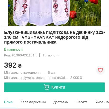
Блузка-вишиванка підліткова на дівчинку 122-
146 см "VYSHYVANKA" недорогого від
прямого постачальника
В наявності
Код: P1360-031101ft
Тільки опт
392
₴
Мінімальне замовлення — 5 шт.
Мінімальна сума замовлення на сайті — 2 000 ₴
Купити
Опис
Характеристики
Доставка
Оплата
Умови п