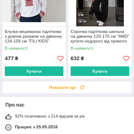
Блузка-вишиванка підліткова
Сорочка підліткова шкільна
з довгим рукавом на дівчинку
на дівчинку 120-170 см "AMD"
134-158 см "FILI KIDS"
купити недорого від прямого
недорого від прямого
постачальника
В наявності
В наявності
постачальника
477
632
₴
₴
Купити
Купити
Показати ще
Про нас
92% позитивних з 214 відгуків за рік
Працює з 25.05.2016