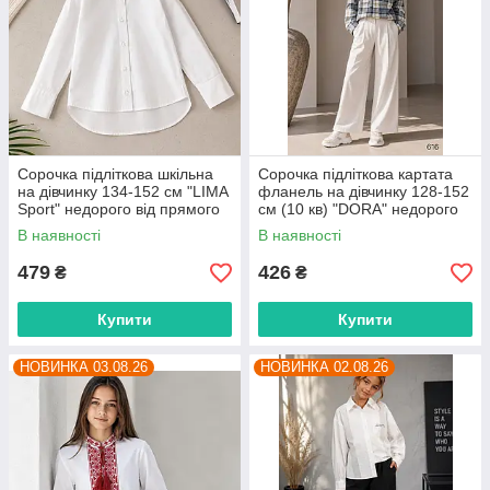
Сорочка підліткова шкільна
Сорочка підліткова картата
на дівчинку 134-152 см "LIMA
фланель на дівчинку 128-152
Sport" недорого від прямого
см (10 кв) "DORA" недорого
постачальника
від прямого постачальника
В наявності
В наявності
479
426
₴
₴
Купити
Купити
НОВИНКА 03.08.26
НОВИНКА 02.08.26