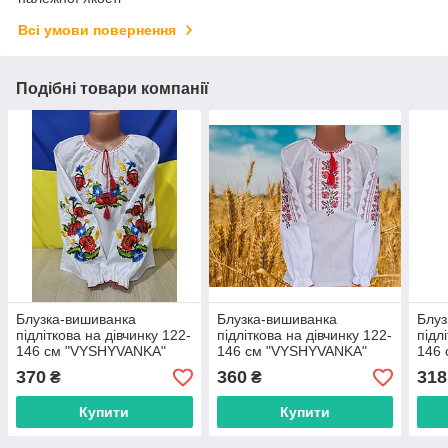
Всі умови повернення
Подібні товари компанії
Блузка-вишиванка
Блузка-вишиванка
Блуз
підліткова на дівчинку 122-
підліткова на дівчинку 122-
підл
146 см "VYSHYVANKA"
146 см "VYSHYVANKA"
146
недорогого від прямого
недорогого від прямого
недо
370
360
318
₴
₴
постачальника
постачальника
пост
Купити
Купити