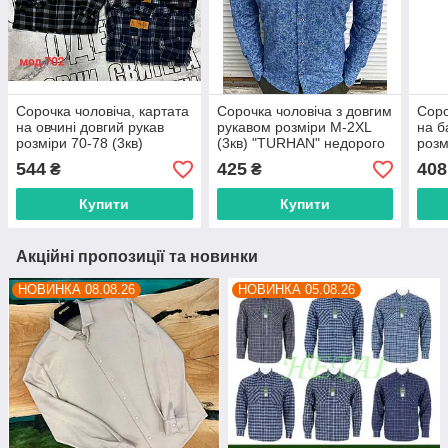
Сорочка чоловіча, картата
Сорочка чоловіча з довгим
Соро
на овчині довгий рукав
рукавом розміри M-2XL
на б
розміри 70-78 (3кв)
(3кв) "TURHAN" недорого
розм
"VICTORY" недорого від
від прямого
"VIC
544
425
408
₴
₴
прямого постачальника
постачальника
прям
Купити
Купити
Акційні пропозиції та новинки
НОВИНКА 08.08.26
НОВИНКА 05.08.26