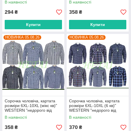
В наявності
В наявності
294
358
₴
₴
Купити
Купити
НОВИНКА 05.08.26
НОВИНКА 05.08.26
Сорочка чоловіча, картата
Сорочка чоловіча, картата
розміри 6XL-10XL (мікс кв)"
розміри 6XL-10XL (6 кв)"
WESTERN "недорого від
WESTERN "недорого від
прямого постачальника
прямого постачальника
В наявності
В наявності
358
370
₴
₴