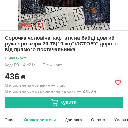
Сорочка чоловіча, картата на байці довгий
рукав розміри 70-78(10 кв)"VICTORY"дорого
від прямого постачальника
В наявності
Код: P0114-с21a
Тільки опт
436
₴
Мінімальне замовлення — 5 шт.
Мінімальна сума замовлення на сайті — 2 000 ₴
Купити
Опис
Характеристики
Доставка
Оплата
Умови 