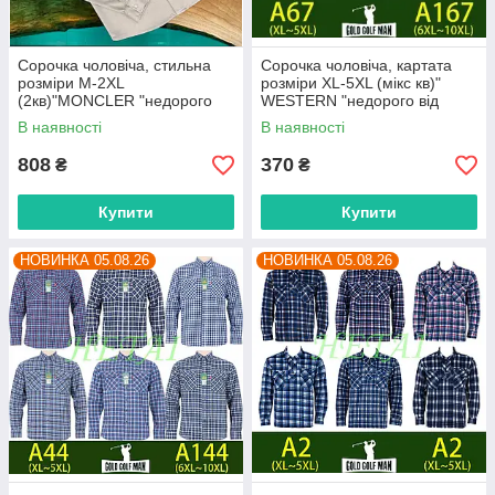
Сорочка чоловіча, стильна
Сорочка чоловіча, картата
розміри M-2XL
розміри XL-5XL (мікс кв)"
(2кв)"MONCLER "недорого
WESTERN "недорого від
від прямого постачальника
прямого постачальника
В наявності
В наявності
808
370
₴
₴
Купити
Купити
НОВИНКА 05.08.26
НОВИНКА 05.08.26