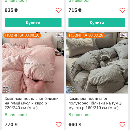
В наявності
В наявності
постачальника
прямого постачальника
835
715
₴
₴
Купити
Купити
НОВИНКА 03.08.26
НОВИНКА 03.08.26
Комплект постільної білизни
Комплект постільної
на гумці муслін євро р
полуторної білизни на гумці
220*240 см (мікс)
муслін р 160*210 см (мікс)
"POSTELKA" недорого від
"POSTELKA" недорого від
В наявності
В наявності
прямого постачальника
прямого постачальника
770
660
₴
₴