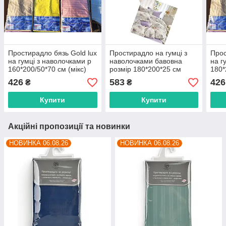
Простирадло бязь Gold lux
Простирадло на гумці з
Прос
на гумці з наволочками р
наволочками бавовна
на г
160*200/50*70 см (мікс)
розмір 180*200*25 см
180*
"BOLERO" недорого від
(мікс) "BOLERO" недорого
"BOL
426
583
426
₴
₴
прямого постачальника
від прямого
прям
постачальника
Купити
Купити
Акційні пропозиції та новинки
НОВИНКА 06.08.26
НОВИНКА 06.08.26