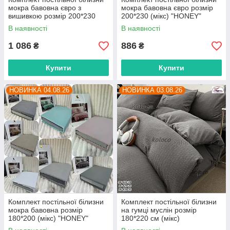
мокра бавовна євро з
мокра бавовна євро розмір
вишивкою розмір 200*230
200*230 (мікс) "HONEY"
(мікс) "HONEY" недорого від
недорого від прямого
В наявності
В наявності
прямого постачальника
постачальника
1 086
886
₴
₴
Купити
Купити
НОВИНКА 04.08.26
НОВИНКА 03.08.26
Комплект постільної білизни
Комплект постільної білизни
мокра бавовна розмір
на гумці муслін розмір
180*200 (мікс) "HONEY"
180*220 см (мікс)
недорого від прямого
"POSTELKA" недорого від