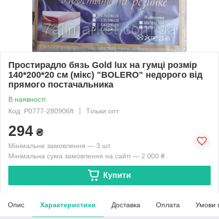
Простирадло бязь Gold lux на гумці розмір
140*200*20 см (мікс) "BOLERO" недорого від
прямого постачальника
В наявності
Код: P0777-280906ft
Тільки опт
294
₴
Мінімальне замовлення — 3 шт.
Мінімальна сума замовлення на сайті — 2 000 ₴
Купити
Опис
Характеристики
Доставка
Оплата
Умови 