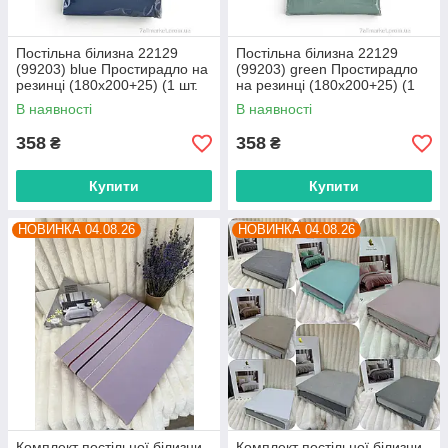
Постільна білизна 22129
Постільна білизна 22129
(99203) blue Простирадло на
(99203) green Простирадло
резинці (180x200+25) (1 шт.
на резинці (180x200+25) (1
р.сітка One size) "Obuvok"
шт. р.сітка One size) "Obuvok"
В наявності
В наявності
оптом від прямого
оптом від прямого
358
358
₴
₴
Купити
Купити
НОВИНКА 04.08.26
НОВИНКА 04.08.26
Комплект постільної білизни
Комплект постільної білизни