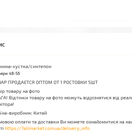
анина-хустка/синтепон
міри: 48-56
ВАР ПРОДАЕТСЯ ОПТОМ ОТ 1 РОСТОВКИ 5ШТ
ір товару на фото
ГА! Відтінки товару на фото можуть відрізнятися від реа
ітора!
їна-виробник: Китай
мовою оплати та доставки Ви можете ознайомитися на н
ті
https://7allmarket.com.ua/delivery_info