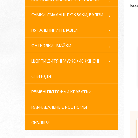
Без
СУМКИ, ГАМАНЦІ, РЮКЗАКИ, ВАЛІЗИ
КУПАЛЬНИКИ І ПЛАВКИ
ФУТБОЛКИ І МАЙКИ
ШОРТИ ДИТЯЧІ МУЖСКИЕ ЖІНОЧІ
СПЕЦОДЯГ
РЕМЕНІ ПІДТЯЖКИ КРАВАТКИ
КАРНАВАЛЬНЫЕ КОСТЮМЫ
ОКУЛЯРИ