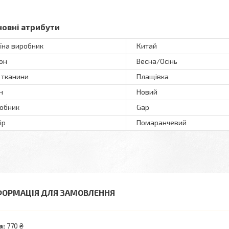
новні атрибути
їна виробник
Китай
он
Весна/Осінь
 тканини
Плащівка
н
Новий
обник
Gap
ір
Помаранчевий
ФОРМАЦІЯ ДЛЯ ЗАМОВЛЕННЯ
а:
770 ₴