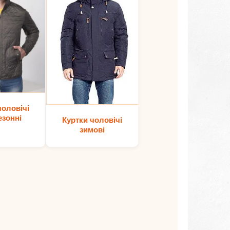
чоловічі
езонні
Куртки чоловічі
зимові