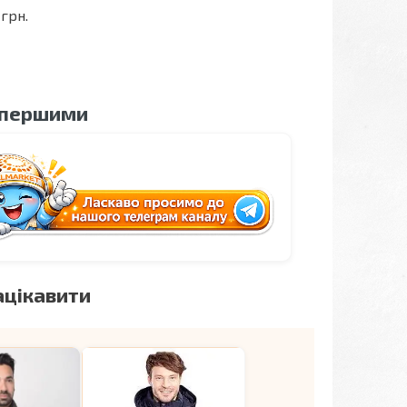
грн.
 першими
ацікавити