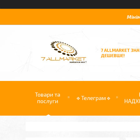
Міні
7 ALLMARKET ЗН
ДЕШЕВШЕ!
Товари та
🔹Телеграм🔹
послуги
НАДХ