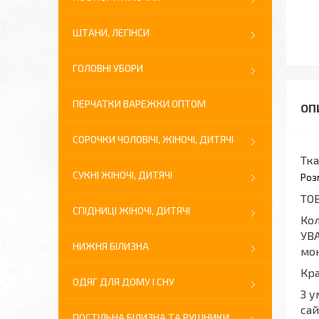
ШТАНИ, ЛЕГІНСИ
ГОЛОВНІ УБОРИ
ПЕРЧАТКИ ВАРЕЖКИ ОПТОМ
СОРОЧКИ ЧОЛОВІЧІ, ЖІНОЧІ, ДИТЯЧІ
Тк
СУКНІ ЖІНОЧІ, ДИТЯЧІ
Роз
ТО
СПІДНИЦІ ЖІНОЧІ, ДИТЯЧІ
Кол
УВА
НИЖНЯ БІЛИЗНА
мон
Кра
ОДЯГ ДЛЯ ДОМУ І СНУ
З у
сай
ПОСТІЛЬНА БІЛИЗНА ТА РУШНИКИ