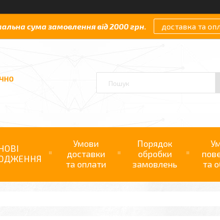
мальна сума замовлення від 2000 грн.
доставка та оп
АЧНО
Умови
Порядок
У
НОВІ
доставки
обробки
пов
ОДЖЕННЯ
та оплати
замовлень
та о