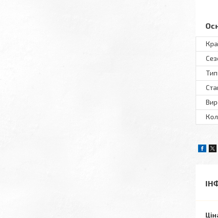
Ос
Кра
Сез
Тип
Ста
Вир
Кол
ІН
Цін