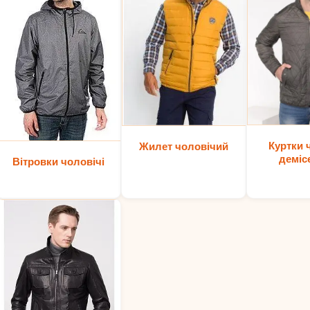
Куртки 
Жилет чоловічий
деміс
Вітровки чоловічі