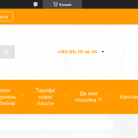
Кошик
лата
+380 (95) 211-46-04
мови
Тарифи
Де моя
ернень
нової
Контак
посилка ?!
бмінів
пошти