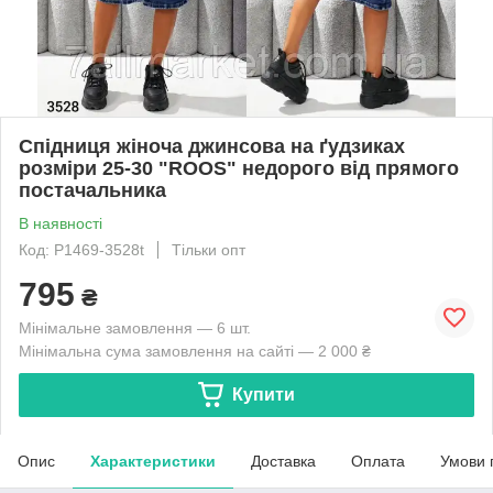
Спідниця жіноча джинсова на ґудзиках
розміри 25-30 "ROOS" недорого від прямого
постачальника
В наявності
Код: P1469-3528t
Тільки опт
795
₴
Мінімальне замовлення — 6 шт.
Мінімальна сума замовлення на сайті — 2 000 ₴
Купити
Опис
Характеристики
Доставка
Оплата
Умови 