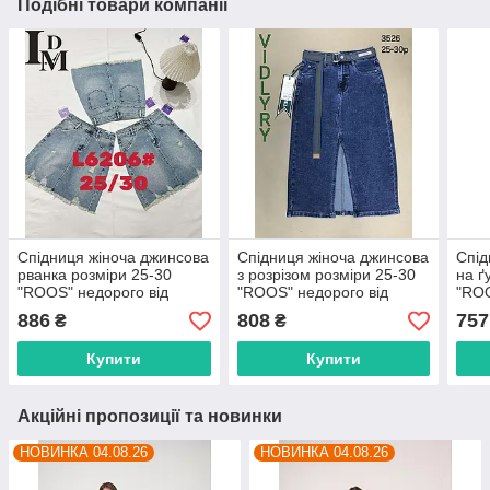
Подібні товари компанії
Спідниця жіноча джинсова
Спідниця жіноча джинсова
Спід
рванка розміри 25-30
з розрізом розміри 25-30
на ґ
"ROOS" недорого від
"ROOS" недорого від
"ROO
прямого постачальника
прямого постачальника
прям
886
808
757
₴
₴
Купити
Купити
Акційні пропозиції та новинки
НОВИНКА 04.08.26
НОВИНКА 04.08.26