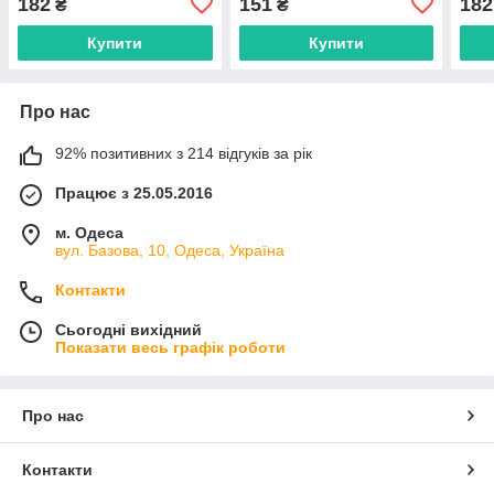
182
151
182
₴
₴
км
Одесі на 7 км
Одес
Купити
Купити
Про нас
92% позитивних з 214 відгуків за рік
Працює з 25.05.2016
м. Одеса
вул. Базова, 10, Одеса, Україна
Контакти
Сьогодні вихідний
Показати весь графік роботи
Про нас
Контакти