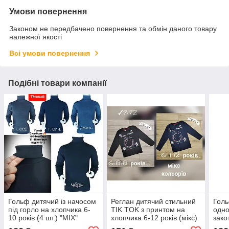
Умови повернення
Законом не передбачено повернення та обмін даного товару
належної якості
Всі умови повернення
Подібні товари компанії
Гольф дитячий із начосом
Реглан дитячий стильний
Голь
під горло на хлопчика 6-
TIK TOK з принтом на
одно
10 років (4 шт.) "MIX"
хлопчика 6-12 років (мікс)
зако
купити гуртом в Одесі на 7
"MANGO" купити гуртом в
рокі