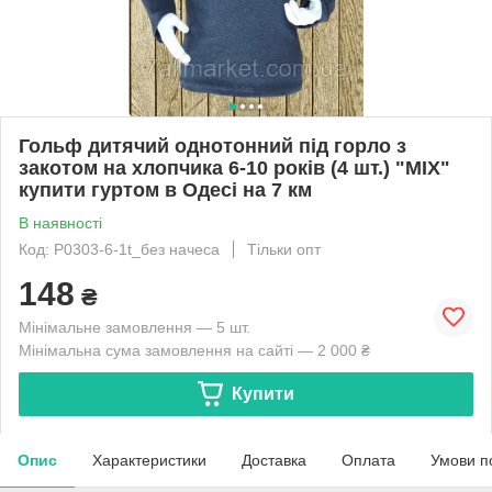
Гольф дитячий однотонний під горло з
закотом на хлопчика 6-10 років (4 шт.) "MIX"
купити гуртом в Одесі на 7 км
В наявності
Код: P0303-6-1t_без начеса
Тільки опт
148
₴
Мінімальне замовлення — 5 шт.
Мінімальна сума замовлення на сайті — 2 000 ₴
Купити
Опис
Характеристики
Доставка
Оплата
Умови п