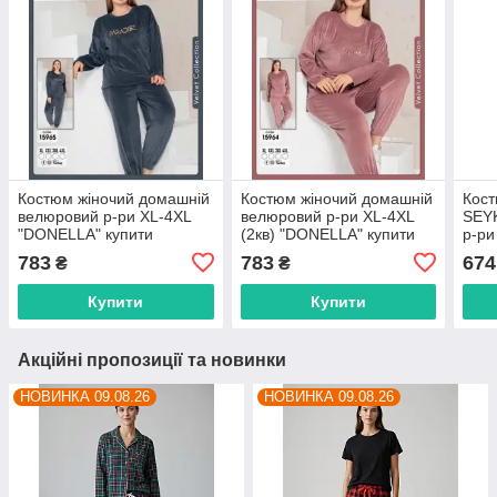
Костюм жіночий домашній
Костюм жіночий домашній
Кост
велюровий р-ри XL-4XL
велюровий р-ри XL-4XL
SEYK
"DONELLA" купити
(2кв) "DONELLA" купити
р-ри
недорого від прямого
недорого від прямого
купи
783
783
674
₴
₴
постачальника
постачальника
прям
Купити
Купити
Акційні пропозиції та новинки
НОВИНКА 09.08.26
НОВИНКА 09.08.26