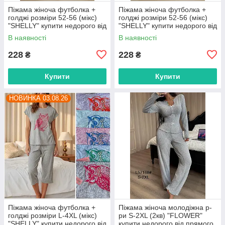
Піжама жіноча футболка +
Піжама жіноча футболка +
голджі розміри 52-56 (мікс)
голджі розміри 52-56 (мікс)
"SHELLY" купити недорого від
"SHELLY" купити недорого від
прямого постачальника
прямого постачальника
В наявності
В наявності
228
228
₴
₴
Купити
Купити
НОВИНКА 03.08.26
Піжама жіноча футболка +
Піжама жіноча молодіжна р-
голджі розміри L-4XL (мікс)
ри S-2XL (2кв) "FLOWER"
"SHELLY" купити недорого від
купити недорого від прямого