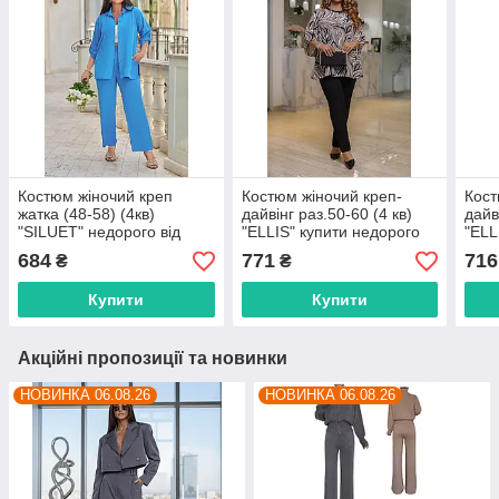
Костюм жіночий креп
Костюм жіночий креп-
Кост
жатка (48-58) (4кв)
дайвінг раз.50-60 (4 кв)
дайв
"SILUET" недорого від
"ELLIS" купити недорого
"ELL
прямого постачальника
від прямого
від 
684
771
716
₴
₴
постачальника
пост
Купити
Купити
Акційні пропозиції та новинки
НОВИНКА 06.08.26
НОВИНКА 06.08.26