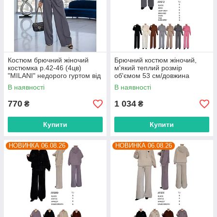
Костюм брючний жіночий
Брючний костюм жіночий,
костюмка р.42-46 (4цв)
м'який теплий розмір
"MILANI" недорого гуртом від
об'ємом 53 см/довжина
прямого постачальника
штанів 105 см (4цв) "BETSY"
В наявності
В наявності
недорого від прямого
постачальника
770
1 034
₴
₴
Купити
Купити
НОВИНКА 06.08.26
НОВИНКА 06.08.26