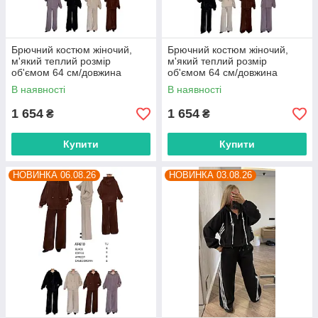
Брючний костюм жіночий,
Брючний костюм жіночий,
м'який теплий розмір
м'який теплий розмір
об'ємом 64 см/довжина
об'ємом 64 см/довжина
штанів 105 см (4 кв) "BETSY"
штанів 105 см (4 кв) "BETSY"
В наявності
В наявності
недорого від прямого
недорого від прямого
постачальника
постачальника
1 654
1 654
₴
₴
Купити
Купити
НОВИНКА 06.08.26
НОВИНКА 03.08.26