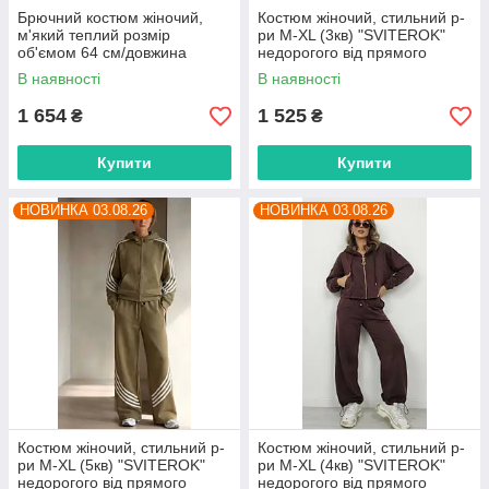
Брючний костюм жіночий,
Костюм жіночий, стильний р-
м'який теплий розмір
ри M-XL (3кв) "SVITEROK"
об'ємом 64 см/довжина
недорогого від прямого
штанів 105 см (4 кв) "BETSY"
постачальника
В наявності
В наявності
недорого від прямого
постачальника
1 654
1 525
₴
₴
Купити
Купити
НОВИНКА 03.08.26
НОВИНКА 03.08.26
Костюм жіночий, стильний р-
Костюм жіночий, стильний р-
ри M-XL (5кв) "SVITEROK"
ри M-XL (4кв) "SVITEROK"
недорогого від прямого
недорогого від прямого