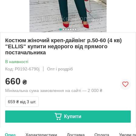
Костюм жіночий креп-дайвінг р.50-60 (4 кв)
"ELLIS" купити недорого від прямого
постачальника
В наявності
Код: P0192-6790j
Опт і роздріб
660
₴
Мінімальна сума замовлення на сайті — 2 000 ₴
659 ₴
від 3 шт.
Купити
Опис
Характеристики
Доставка
Оплата
Умови п