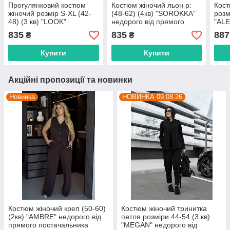
Прогулянковий костюм
Костюм жіночий льон р:
Кост
жіночий розмір S-XL (42-
(48-62) (4кв) "SOROKKA"
розм
48) (3 кв) "LOOK"
недорого від прямого
"AL
недорого від прямого
постачальника
від 
835
835
887
₴
₴
постачальника
пост
Купити
Купити
Акційні пропозиції та новинки
Новинка
НОВИНКА 09.08.26
Костюм жіночий креп (50-60)
Костюм жіночий тринитка
(2кв) "AMBRE" недорого від
петля розміри 44-54 (3 кв)
прямого постачальника
"MEGAN" недорого від