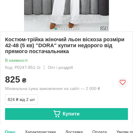
Костюм-трійка жіночий льон віскоза розміри
42-48 (5 кв) "DORA" купити недорого від
прямого постачальника
В наявності
Код: P0247-851-1t
Опт і роздріб
825
₴
Мінімальна сума замовлення на сайті — 2 000 ₴
824 ₴
від 2 шт.
Купити
Опис
Характеристики
Доставка
Оплата
Умови п