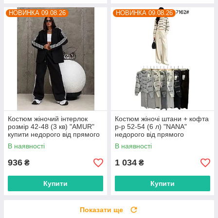
НОВИНКА 09.08.26
НОВИНКА 09.08.26
Костюм жіночий інтерлок
Костюм жіночі штани + кофта
розмір 42-48 (3 кв) "AMUR"
р-р 52-54 (6 л) "NANA"
купити недорого від прямого
недорого від прямого
постачальника
постачальника
В наявності
В наявності
936
1 034
₴
₴
Купити
Купити
Показати ще