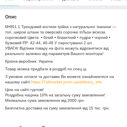
Опис
М•851.1 Трендовий костюм-трійка з натуральної тканини —
топ, широкі штани та оверсайз сорочка ❇️Льон віскоза
сорочковий Цвета: • білий • блакитний • пудра • чорний •
бузковий РР: 42-44, 46-48 У паростуванні 2 шт.
УВАГА! Відтінки товару на фото можуть відрізнятися від
реального залежно від параметрів Вашого монітора!
Країна-виробник: Україна
Товар можна придбати в роздріб по спец.ці.
З умовою оплати та доставки Ви можете ознайомитися на
нашому сайті
https://7allmarket.prom.ua/delivery_info
Ціни на сайті гуртові!
Роздрібна націнка 10% на загальну суму замовлення!
Мінімальна сума замовлення від 2000 грн.
Безплатна доставка на суму замовлення від 15 тис. грн.